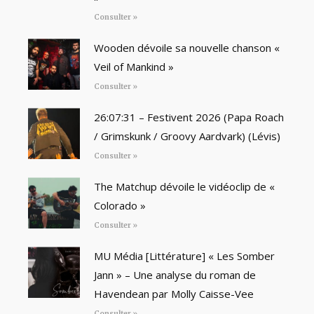
Consulter »
Wooden dévoile sa nouvelle chanson «
Veil of Mankind »
Consulter »
26:07:31 – Festivent 2026 (Papa Roach
/ Grimskunk / Groovy Aardvark) (Lévis)
Consulter »
The Matchup dévoile le vidéoclip de «
Colorado »
Consulter »
MU Média [Littérature] « Les Somber
Jann » – Une analyse du roman de
Havendean par Molly Caisse-Vee
Consulter »