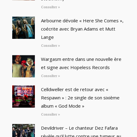
Consulter »
Airbourne dévoile « Here She Comes »,
coécrite avec Bryan Adams et Mutt
Lange
Consulter »
Wargasm entre dans une nouvelle ère
et signe avec Hopeless Records
Consulter »
Celldweller est de retour avec «
Respawn » : 2e single de son sixième
album « God Mode »
Consulter »
Devildriver – Le chanteur Dez Fafara
révèle qu’il lutte contre une tumeur au