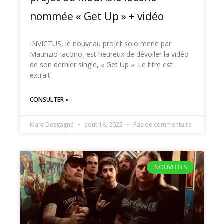
nommée « Get Up » + vidéo
INVICTUS, le nouveau projet solo mené par
Maurizio Iacono, est heureux de dévoiler la vidéo
de son dernier single, « Get Up ». Le titre est
extrait
CONSULTER »
Marc Desgagné
août 18, 2022
Pas de commentaire
NOUVELLES