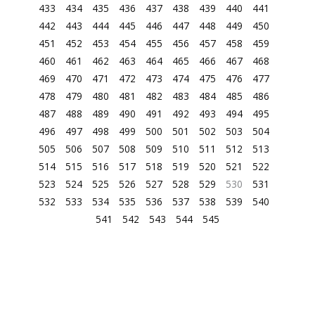
433
434
435
436
437
438
439
440
441
442
443
444
445
446
447
448
449
450
451
452
453
454
455
456
457
458
459
460
461
462
463
464
465
466
467
468
469
470
471
472
473
474
475
476
477
478
479
480
481
482
483
484
485
486
487
488
489
490
491
492
493
494
495
496
497
498
499
500
501
502
503
504
505
506
507
508
509
510
511
512
513
514
515
516
517
518
519
520
521
522
523
524
525
526
527
528
529
530
531
532
533
534
535
536
537
538
539
540
541
542
543
544
545