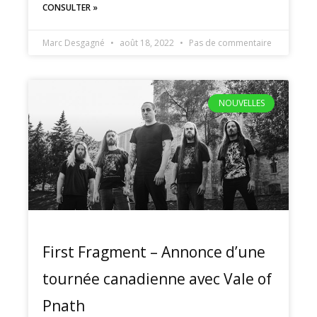
CONSULTER »
Marc Desgagné
août 18, 2022
Pas de commentaire
NOUVELLES
First Fragment – Annonce d’une
tournée canadienne avec Vale of
Pnath