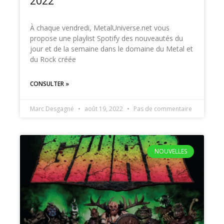
2022
À chaque vendredi, MetalUniverse.net vous
propose une playlist Spotify des nouveautés du
jour et de la semaine dans le domaine du Metal et
du Rock créée
CONSULTER »
Marc Desgagné
août 19, 2022
Pas de commentaire
NOUVELLES