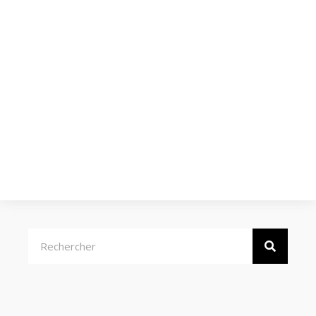
Rechercher