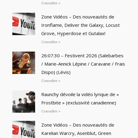
Consulter »
Zone Vidéos – Des nouveautés de
Ironflame, Deliver the Galaxy, Locust
Grove, Hyperdose et Gutalax!
Consulter »
26:07:30 – Festivent 2026 (Salebarbes
/ Marie-Annick Lépine / Caravane / Frais
Dispo) (Lévis)
Consulter »
Raunchy dévoile la vidéo lyrique de «
Frostbite » (exclusivité canadienne)
Consulter »
Zone Vidéos – Des nouveautés de
Karelian Warcry, Asenblut, Green