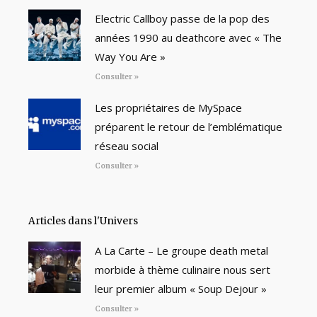
Electric Callboy passe de la pop des
années 1990 au deathcore avec « The
Way You Are »
Consulter »
Les propriétaires de MySpace
préparent le retour de l’emblématique
réseau social
Consulter »
Articles dans l'Univers
A La Carte – Le groupe death metal
morbide à thème culinaire nous sert
leur premier album « Soup Dejour »
Consulter »