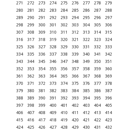
271
272
273
274
275
276
277
278
279
280
281
282
283
284
285
286
287
288
289
290
291
292
293
294
295
296
297
298
299
300
301
302
303
304
305
306
307
308
309
310
311
312
313
314
315
316
317
318
319
320
321
322
323
324
325
326
327
328
329
330
331
332
333
334
335
336
337
338
339
340
341
342
343
344
345
346
347
348
349
350
351
352
353
354
355
356
357
358
359
360
361
362
363
364
365
366
367
368
369
370
371
372
373
374
375
376
377
378
379
380
381
382
383
384
385
386
387
388
389
390
391
392
393
394
395
396
397
398
399
400
401
402
403
404
405
406
407
408
409
410
411
412
413
414
415
416
417
418
419
420
421
422
423
424
425
426
427
428
429
430
431
432