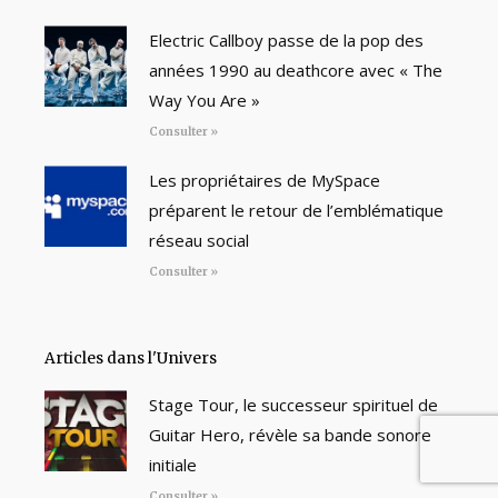
Electric Callboy passe de la pop des
années 1990 au deathcore avec « The
Way You Are »
Consulter »
Les propriétaires de MySpace
préparent le retour de l’emblématique
réseau social
Consulter »
Articles dans l'Univers
Stage Tour, le successeur spirituel de
Guitar Hero, révèle sa bande sonore
initiale
Consulter »