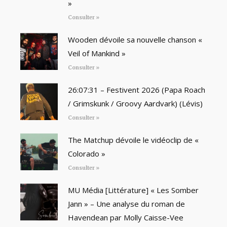
»
Consulter »
Wooden dévoile sa nouvelle chanson «
Veil of Mankind »
Consulter »
26:07:31 – Festivent 2026 (Papa Roach
/ Grimskunk / Groovy Aardvark) (Lévis)
Consulter »
The Matchup dévoile le vidéoclip de «
Colorado »
Consulter »
MU Média [Littérature] « Les Somber
Jann » – Une analyse du roman de
Havendean par Molly Caisse-Vee