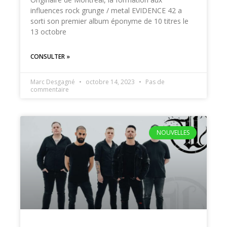
influences rock grunge / metal EVIDENCE 42 a
sorti son premier album éponyme de 10 titres le
13 octobre
CONSULTER »
Marc Desgagné
octobre 14, 2023
Pas de
commentaire
NOUVELLES