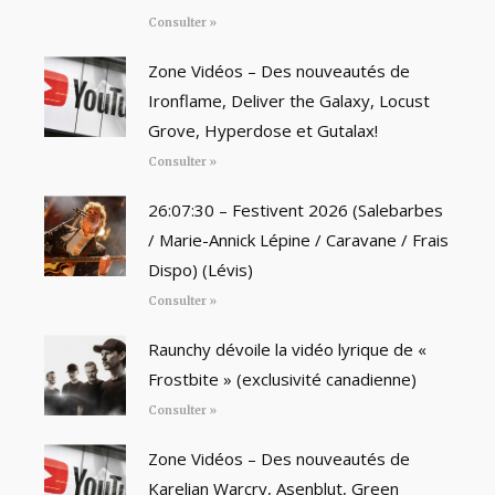
Consulter »
Zone Vidéos – Des nouveautés de
Ironflame, Deliver the Galaxy, Locust
Grove, Hyperdose et Gutalax!
Consulter »
26:07:30 – Festivent 2026 (Salebarbes
/ Marie-Annick Lépine / Caravane / Frais
Dispo) (Lévis)
Consulter »
Raunchy dévoile la vidéo lyrique de «
Frostbite » (exclusivité canadienne)
Consulter »
Zone Vidéos – Des nouveautés de
Karelian Warcry, Asenblut, Green