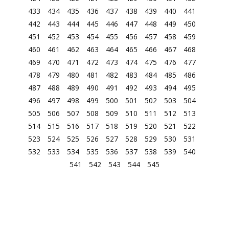
433
434
435
436
437
438
439
440
441
442
443
444
445
446
447
448
449
450
451
452
453
454
455
456
457
458
459
460
461
462
463
464
465
466
467
468
469
470
471
472
473
474
475
476
477
478
479
480
481
482
483
484
485
486
487
488
489
490
491
492
493
494
495
496
497
498
499
500
501
502
503
504
505
506
507
508
509
510
511
512
513
514
515
516
517
518
519
520
521
522
523
524
525
526
527
528
529
530
531
532
533
534
535
536
537
538
539
540
541
542
543
544
545