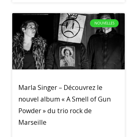
NOUVELLES
Marla Singer – Découvrez le
nouvel album « A Smell of Gun
Powder » du trio rock de
Marseille