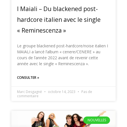
I Maiali – Du blackened post-
hardcore italien avec le single
« Reminescenza »
Le groupe blackened post-hardcore/noise italien I
MAIALI a lancé l’album « cenere/CENERE » au
cours de l’année 2022 avant de revenir cette
année avec le single « Reminescenza ».
CONSULTER »
Marc Desgagné
octobre 14, 2023
Pas de
commentaire
NOUVELLES