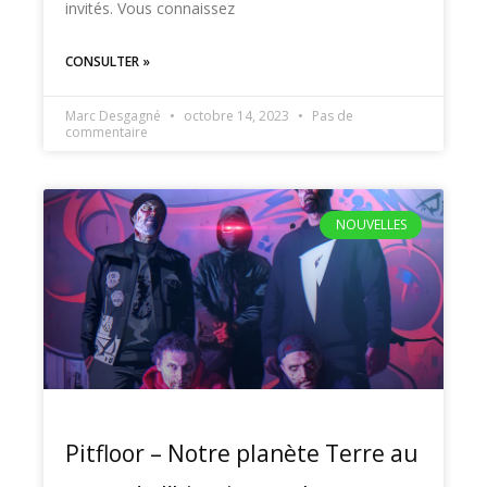
invités. Vous connaissez
CONSULTER »
Marc Desgagné
octobre 14, 2023
Pas de
commentaire
NOUVELLES
Pitfloor – Notre planète Terre au