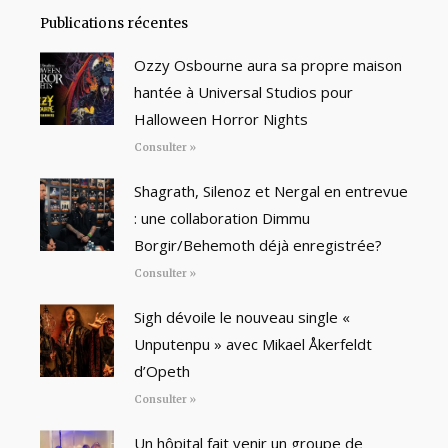
Publications récentes
Ozzy Osbourne aura sa propre maison
hantée à Universal Studios pour
Halloween Horror Nights
Consulter »
Shagrath, Silenoz et Nergal en entrevue
: une collaboration Dimmu
Borgir/Behemoth déjà enregistrée?
Consulter »
Sigh dévoile le nouveau single «
Unputenpu » avec Mikael Åkerfeldt
d’Opeth
Consulter »
Un hôpital fait venir un groupe de