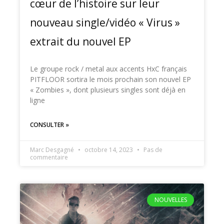
cœur de l’histoire sur leur
nouveau single/vidéo « Virus »
extrait du nouvel EP
Le groupe rock / metal aux accents HxC français
PITFLOOR sortira le mois prochain son nouvel EP
« Zombies », dont plusieurs singles sont déjà en
ligne
CONSULTER »
Marc Desgagné
octobre 14, 2023
Pas de
commentaire
NOUVELLES