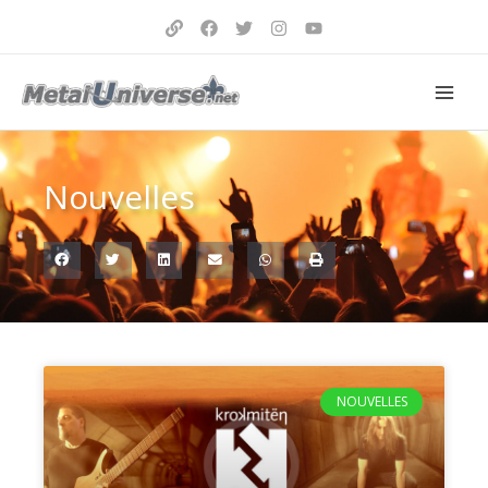
Aller
au
contenu
Nouvelles
Page
Page
Page
Page
Page
Page
Page
Page
Page
Page
Page
Page
Page
Page
Page
Page
Page
Page
Page
Page
Page
Page
Page
Page
Page
Page
Page
Page
Page
Page
Page
Page
Page
Page
Page
Page
Page
Page
Page
Page
Page
Page
Page
Page
Page
Page
Page
Page
Page
Page
Page
Page
Page
Page
Page
Page
Page
Page
Page
Page
Page
Page
Page
Page
Page
Page
Page
Page
Page
Page
Page
Page
Page
Page
Page
Page
Page
Page
Page
Page
Page
Page
Page
Page
Page
Page
Page
Page
Page
Page
Page
Page
Page
Page
Page
Page
Page
Page
Page
Page
Page
Page
Page
Page
Page
Page
Page
Page
Page
Page
Page
Page
Page
Page
Page
Page
Page
Page
Page
Page
Page
Page
Page
Page
Page
Page
Page
Page
Page
Page
Page
Page
Page
Page
Page
Page
Page
Page
Page
Page
Page
Page
Page
Page
Page
Page
Page
Page
Page
Page
Page
Page
Page
Page
Page
Page
Page
Page
Page
Page
Page
Page
Page
Page
Page
Page
Page
Page
Page
Page
Page
Page
Page
Page
Page
Page
Page
Page
Page
Page
Page
Page
Page
Page
Page
Page
Page
Page
Page
Page
Page
Page
Page
Page
Page
Page
Page
Page
Page
Page
Page
Page
Page
Page
Page
Page
Page
Page
Page
Page
Page
Page
Page
Page
Page
Page
Page
Page
Page
Page
Page
Page
Page
Page
Page
Page
Page
Page
Page
Page
Page
Page
Page
Page
Page
Page
Page
Page
Page
Page
Page
Page
Page
Page
Page
Page
Page
Page
Page
Page
Page
Page
Page
Page
Page
Page
Page
Page
Page
Page
Page
Page
Page
Page
Page
Page
Page
Page
Page
Page
Page
Page
Page
Page
Page
Page
Page
Page
Page
Page
Page
Page
Page
Page
Page
Page
Page
Page
Page
Page
Page
Page
Page
Page
Page
Page
Page
Page
Page
Page
Page
Page
Page
Page
Page
Page
Page
Page
Page
Page
Page
Page
Page
Page
Page
Page
Page
Page
Page
Page
Page
Page
Page
Page
Page
Page
Page
Page
Page
Page
Page
Page
Page
Page
Page
Page
Page
Page
Page
Page
Page
Page
Page
Page
Page
Page
Page
Page
Page
Page
Page
Page
Page
Page
Page
Page
Page
Page
Page
Page
Page
Page
Page
Page
Page
Page
Page
Page
Page
Page
Page
Page
Page
Page
Page
Page
Page
Page
Page
Page
Page
Page
Page
Page
Page
Page
Page
Page
Page
Page
Page
Page
Page
Page
Page
Page
Page
Page
Page
Page
Page
Page
Page
Page
Page
Page
Page
Page
Page
Page
Page
Page
Page
Page
Page
Page
Page
Page
Page
Page
Page
Page
Page
Page
Page
Page
Page
Page
Page
Page
Page
Page
Page
Page
Page
Page
Page
Page
Page
Page
Page
Page
Page
Page
Page
Page
Page
Page
Page
Page
Page
Page
Page
Page
Page
Page
Page
Page
Page
Page
Page
Page
Page
Page
Page
Page
Page
Page
Page
Page
Page
Page
Page
Page
Page
Page
Page
Page
Page
Page
Page
Page
Page
Page
Page
Page
Page
Page
Page
Page
Page
Page
Page
Page
Page
Page
Page
Page
Page
Page
Page
Page
Page
Page
Page
Page
Page
Page
Page
Page
Page
Page
Page
Page
Page
Page
Page
Page
Page
Page
Page
Page
Page
Page
Page
Page
Page
Page
Page
Page
Page
Page
Page
Page
Page
Page
Page
Page
Page
Page
Page
Page
Page
Page
Page
NOUVELLES