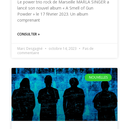
Le power trio rock de Marseille MARLA SINGER a
lancé son nouvel album « A Smell of Gun
Powder » le 17 février 2023. Un album
comprenant
CONSULTER »
Marc Desgagné
octobre 14, 2023
Pas de
commentaire
NOUVELLES