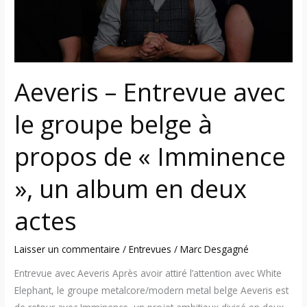
belge
à
propos
de
«
Aeveris – Entrevue avec
Imminence
»,
le groupe belge à
un
album
propos de « Imminence
en
deux
», un album en deux
actes
actes
Laisser un commentaire
/
Entrevues
/
Marc Desgagné
Entrevue avec Aeveris Après avoir attiré l’attention avec White
Elephant, le groupe metalcore/modern metal belge Aeveris est