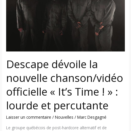
nouvelle
chanson/vidéo
officielle
«
It’s
Time
!
»
Descape dévoile la
:
lourde
nouvelle chanson/vidéo
et
percutante
officielle « It’s Time ! » :
lourde et percutante
Laisser un commentaire
/
Nouvelles
/
Marc Desgagné
Le groupe québécois de post-hardcore alternatif et de