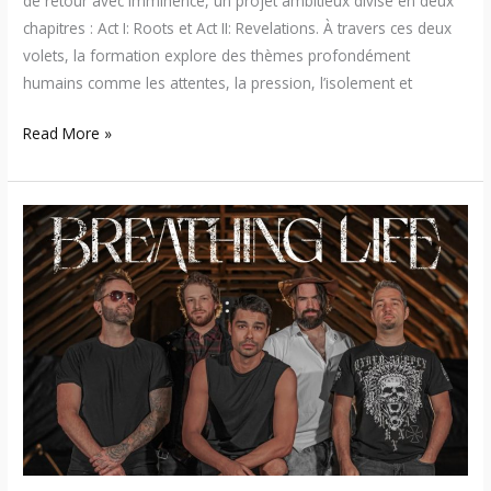
de retour avec Imminence, un projet ambitieux divisé en deux
chapitres : Act I: Roots et Act II: Revelations. À travers ces deux
volets, la formation explore des thèmes profondément
humains comme les attentes, la pression, l’isolement et
Read More »
Breathing
Life
lance
«
Under
My
Skin
»
:
nouvelle