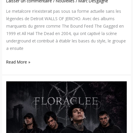
Laisser un commentaire
/
Nouvelles
/
Marc Desgagné
Le metalcore n’existerait pas sous sa forme actuelle sans les
légendes de Detroit WALLS OF JERICHO. Avec des albums
marquants du genre comme The Bound Feed The Gagged en
1999 et All Hail The Dead en 2004, qui ont captivé la scène
underground et contribué à établir les bases du style, le groupe
a ensuite
Read More »
Floraclee
explore
les
combats
intérieurs
sur
«