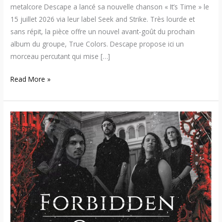
metalcore Descape a lancé sa nouvelle chanson « It’s Time » le
15 juillet 2026 via leur label Seek and Strike. Très lourde et
sans répit, la pièce offre un nouvel avant-goût du prochain
album du groupe, True Colors. Descape propose ici un
morceau percutant qui mise […]
Read More »
Forbidden
Order
–
Découvrez
le
nouvel
EP
« Out
Of