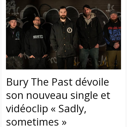
Bury
The
Past
dévoile
son
nouveau
single
et
vidéoclip
«
Sadly,
Bury The Past dévoile
sometimes
»
son nouveau single et
vidéoclip « Sadly,
sometimes »