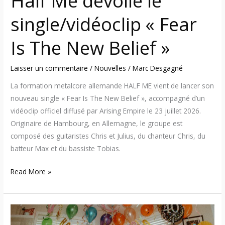
Half Me dévoile le
single/vidéoclip « Fear
Is The New Belief »
Laisser un commentaire
/
Nouvelles
/
Marc Desgagné
La formation metalcore allemande HALF ME vient de lancer son
nouveau single « Fear Is The New Belief », accompagné d’un
vidéoclip officiel diffusé par Arising Empire le 23 juillet 2026.
Originaire de Hambourg, en Allemagne, le groupe est
composé des guitaristes Chris et Julius, du chanteur Chris, du
batteur Max et du bassiste Tobias.
Read More »
Protest
The