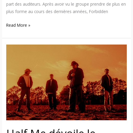
part des auditeurs. Après avoir vu le groupe prendre de plus en
plus forme au cours des dernières années, Forbidden
Read More »
Half
Me
dévoile
le
single/vidéoclip
«
Fear
Is
The
New
Belief
»