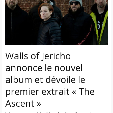
annonce
le
nouvel
album
et
dévoile
le
premier
Walls of Jericho
extrait
« The
annonce le nouvel
Ascent »
album et dévoile le
premier extrait « The
Ascent »