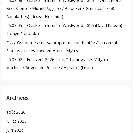
26:08:06 – Osisko en lumière Westwood 2026 – (Quiet Riot /
r
Noir Silence / Michel Pagliaro / Brise-Fer / Grimskunk / 50
:
Appalaches) (Rouyn-Noranda)
26:08:05 – Osisko en lumière Westwood 2026 (David Pineau)
(Rouyn-Noranda)
Ozzy Osbourne aura sa propre maison hantée à Universal
Studios pour Halloween Horror Nights
26:08:02 – Festivent 2026 (The Offspring / Les Vulgaires
Machins / Angine de Poitrine / Hipshot) (Lévis)
Archives
août 2026
juillet 2026
juin 2026