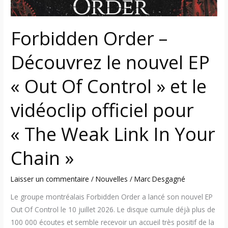
Control »
et
Forbidden Order –
le
vidéoclip
Découvrez le nouvel EP
officiel
pour
« Out Of Control » et le
« The
Weak
vidéoclip officiel pour
Link
In
« The Weak Link In Your
Your
Chain »
Chain »
Laisser un commentaire
/
Nouvelles
/
Marc Desgagné
Le groupe montréalais Forbidden Order a lancé son nouvel EP
Out Of Control le 10 juillet 2026. Le disque cumule déjà plus de
100 000 écoutes et semble recevoir un accueil très positif de la