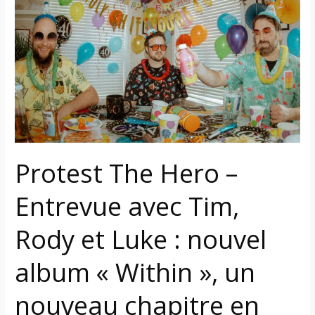
Hero
–
Entrevue
avec
Tim,
Rody
et
Luke
:
Protest The Hero –
nouvel
album
Entrevue avec Tim,
« Within »,
un
Rody et Luke : nouvel
nouveau
chapitre
album « Within », un
en
nouveau chapitre en
toute
indépendance