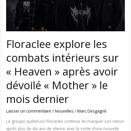
Heaven
»
après
avoir
dévoilé
Floraclee explore les
«
Mother
combats intérieurs sur
»
le
« Heaven » après avoir
mois
dernier
dévoilé « Mother » le
mois dernier
Laisser un commentaire
/
Nouvelles
/
Marc Desgagné
Le groupe québécois Floraclee continue de marquer son retour
après plus de dix ans de silence avec la sortie d’une nouvelle