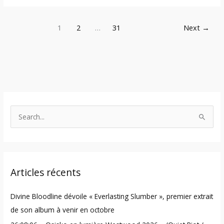
1
2
…
31
Next
→
S
e
a
r
Articles récents
c
h
Divine Bloodline dévoile « Everlasting Slumber », premier extrait
f
de son album à venir en octobre
o