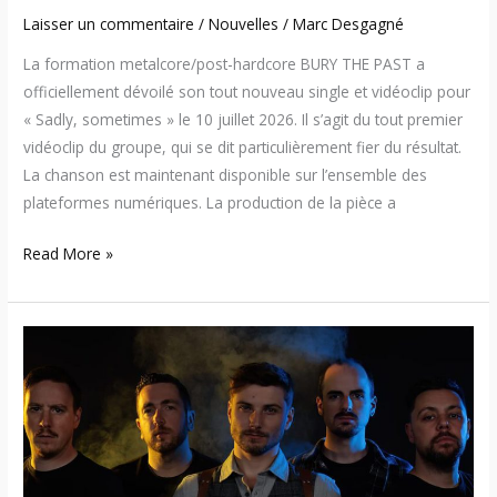
Laisser un commentaire
/
Nouvelles
/
Marc Desgagné
La formation metalcore/post-hardcore BURY THE PAST a
officiellement dévoilé son tout nouveau single et vidéoclip pour
« Sadly, sometimes » le 10 juillet 2026. Il s’agit du tout premier
vidéoclip du groupe, qui se dit particulièrement fier du résultat.
La chanson est maintenant disponible sur l’ensemble des
plateformes numériques. La production de la pièce a
Read More »
Aeveris
–
Entrevue
avec
le
groupe