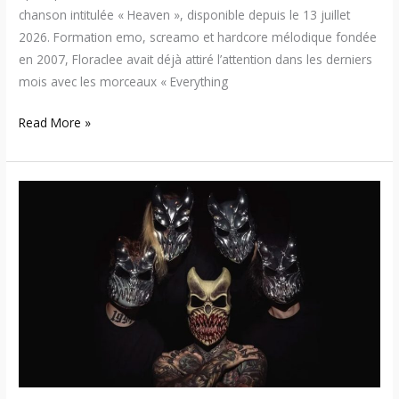
chanson intitulée « Heaven », disponible depuis le 13 juillet
2026. Formation emo, screamo et hardcore mélodique fondée
en 2007, Floraclee avait déjà attiré l’attention dans les derniers
mois avec les morceaux « Everything
Read More »
Slaughter
To
Prevail
de
retour
à
Montréal
en
novembre
2026