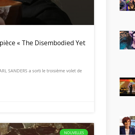
 pièce « The Disembodied Yet
KARL SANDERS a sorti le troisième volet de
NOUVELLES