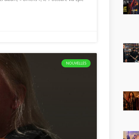
NOUVELLES