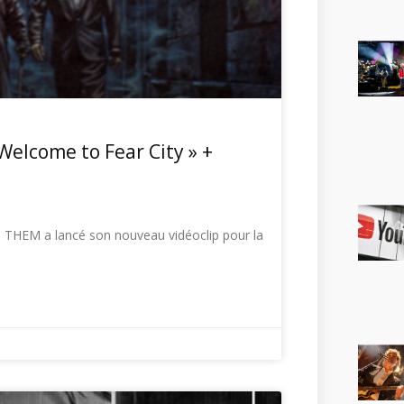
Welcome to Fear City » +
l THEM a lancé son nouveau vidéoclip pour la