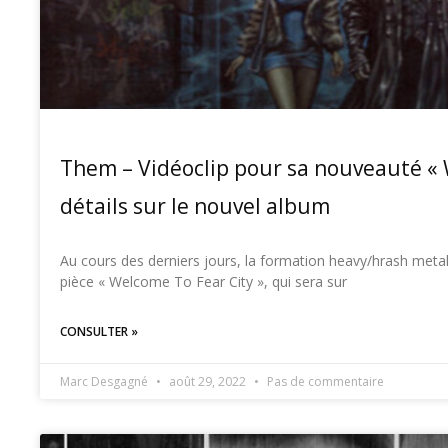
Them – Vidéoclip pour sa nouveauté « 
détails sur le nouvel album
Au cours des derniers jours, la formation heavy/hrash meta
pièce « Welcome To Fear City », qui sera sur
CONSULTER »
Marc Desgagné
août 29, 2022
Pas de commentaire