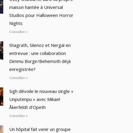
maison hantée à Universal
Studios pour Halloween Horror
Nights
Consulter »
Shagrath, Silenoz et Nergal en
entrevue : une collaboration
Dimmu Borgir/Behemoth déjà
enregistrée?
Consulter »
Sigh dévoile le nouveau single «
Unputenpu » avec Mikael
Åkerfeldt d’Opeth
Consulter »
Un hôpital fait venir un groupe