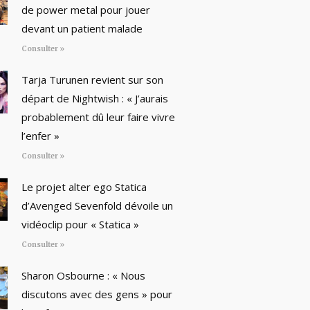
de power metal pour jouer
devant un patient malade
Consulter »
Tarja Turunen revient sur son
départ de Nightwish : « J’aurais
probablement dû leur faire vivre
l’enfer »
Consulter »
Le projet alter ego Statica
d’Avenged Sevenfold dévoile un
vidéoclip pour « Statica »
Consulter »
Sharon Osbourne : « Nous
discutons avec des gens » pour