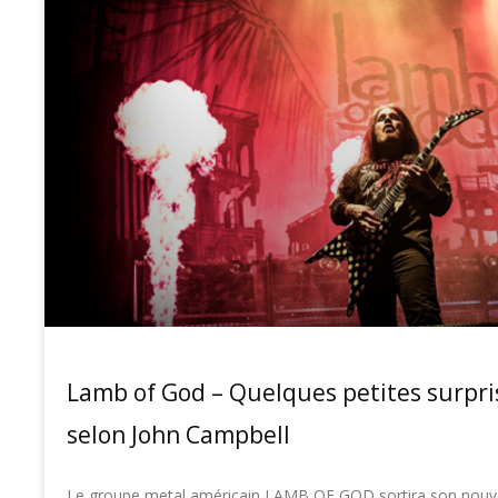
Lamb of God – Quelques petites surpri
selon John Campbell
Le groupe metal américain LAMB OF GOD sortira son nouvel