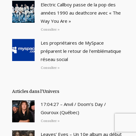
Electric Callboy passe de la pop des
années 1990 au deathcore avec « The
Way You Are »
Consulter »
Les propriétaires de MySpace
préparent le retour de l’emblématique
réseau social
Consulter »
Articles dans l'Univers
17:04:27 – Anvil / Doom’s Day /
Gouroux (Québec)
Consulter »
Leaves’ Eyes – Un 10e album au début