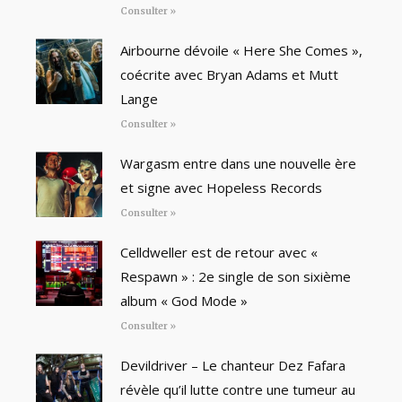
Consulter »
Airbourne dévoile « Here She Comes »,
coécrite avec Bryan Adams et Mutt
Lange
Consulter »
Wargasm entre dans une nouvelle ère
et signe avec Hopeless Records
Consulter »
Celldweller est de retour avec «
Respawn » : 2e single de son sixième
album « God Mode »
Consulter »
Devildriver – Le chanteur Dez Fafara
révèle qu’il lutte contre une tumeur au