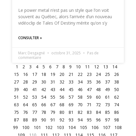
Le power metal n’est pas un style que l’on voit
souvent au Québec, alors l’arrivée d’un nouveau
vidéoclip de Tales Of Destiny mérite qu’on s’y
CONSULTER »
Marc Desgagné
octobre 31, 2025
Pas de
commentaire
1
2
3
4
5
6
7
8
9
10
11
12
13
14
15
16
17
18
19
20
21
22
23
24
25
26
27
28
29
30
31
32
33
34
35
36
37
38
39
40
41
42
43
44
45
46
47
48
49
50
51
52
53
54
55
56
57
58
59
60
61
62
63
64
65
66
67
68
69
70
71
72
73
74
75
76
77
78
79
80
81
82
83
84
85
86
87
88
89
90
91
92
93
94
95
96
97
98
99
100
101
102
103
104
105
106
107
108
109
110
111
112
113
114
115
116
117