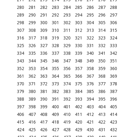
280
281
282
283
284
285
286
287
288
289
290
291
292
293
294
295
296
297
298
299
300
301
302
303
304
305
306
307
308
309
310
311
312
313
314
315
316
317
318
319
320
321
322
323
324
325
326
327
328
329
330
331
332
333
334
335
336
337
338
339
340
341
342
343
344
345
346
347
348
349
350
351
352
353
354
355
356
357
358
359
360
361
362
363
364
365
366
367
368
369
370
371
372
373
374
375
376
377
378
379
380
381
382
383
384
385
386
387
388
389
390
391
392
393
394
395
396
397
398
399
400
401
402
403
404
405
406
407
408
409
410
411
412
413
414
415
416
417
418
419
420
421
422
423
424
425
426
427
428
429
430
431
432