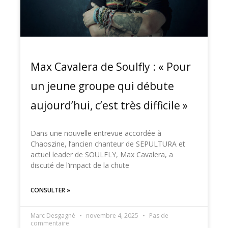
Max Cavalera de Soulfly : « Pour
un jeune groupe qui débute
aujourd’hui, c’est très difficile »
Dans une nouvelle entrevue accordée à
Chaoszine, l’ancien chanteur de SEPULTURA et
actuel leader de SOULFLY, Max Cavalera, a
discuté de l’impact de la chute
CONSULTER »
Marc Desgagné
novembre 4, 2025
Pas de
commentaire