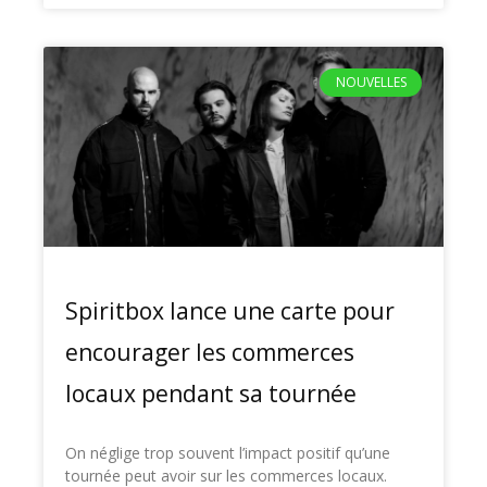
NOUVELLES
Spiritbox lance une carte pour
encourager les commerces
locaux pendant sa tournée
On néglige trop souvent l’impact positif qu’une
tournée peut avoir sur les commerces locaux.