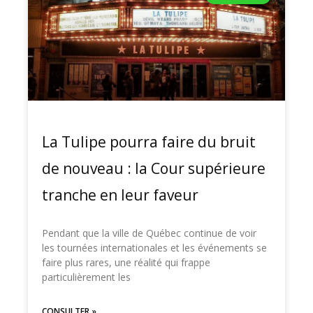
La Tulipe pourra faire du bruit
de nouveau : la Cour supérieure
tranche en leur faveur
Pendant que la ville de Québec continue de voir
les tournées internationales et les événements se
faire plus rares, une réalité qui frappe
particulièrement les
CONSULTER »