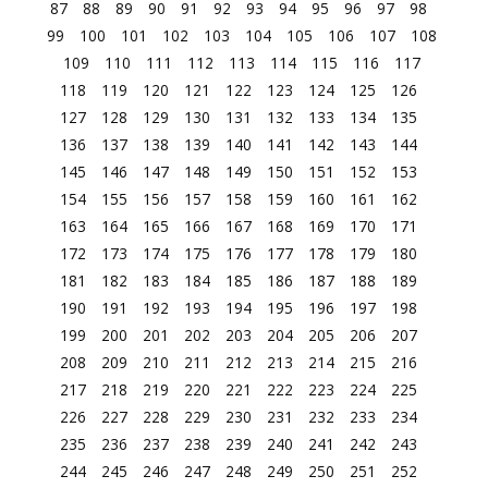
87
88
89
90
91
92
93
94
95
96
97
98
99
100
101
102
103
104
105
106
107
108
109
110
111
112
113
114
115
116
117
118
119
120
121
122
123
124
125
126
127
128
129
130
131
132
133
134
135
136
137
138
139
140
141
142
143
144
145
146
147
148
149
150
151
152
153
154
155
156
157
158
159
160
161
162
163
164
165
166
167
168
169
170
171
172
173
174
175
176
177
178
179
180
181
182
183
184
185
186
187
188
189
190
191
192
193
194
195
196
197
198
199
200
201
202
203
204
205
206
207
208
209
210
211
212
213
214
215
216
217
218
219
220
221
222
223
224
225
226
227
228
229
230
231
232
233
234
235
236
237
238
239
240
241
242
243
244
245
246
247
248
249
250
251
252