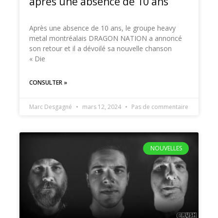
après une absence de 10 ans
Après une absence de 10 ans, le groupe heavy
metal montréalais DRAGON NATION a annoncé
son retour et il a dévoilé sa nouvelle chanson
« Die
CONSULTER »
Marc Desgagné
mars 12, 2024
Pas de commentaire
NOUVELLES