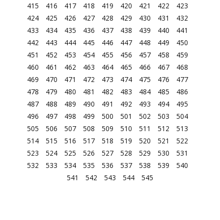
415
416
417
418
419
420
421
422
423
424
425
426
427
428
429
430
431
432
433
434
435
436
437
438
439
440
441
442
443
444
445
446
447
448
449
450
451
452
453
454
455
456
457
458
459
460
461
462
463
464
465
466
467
468
469
470
471
472
473
474
475
476
477
478
479
480
481
482
483
484
485
486
487
488
489
490
491
492
493
494
495
496
497
498
499
500
501
502
503
504
505
506
507
508
509
510
511
512
513
514
515
516
517
518
519
520
521
522
523
524
525
526
527
528
529
530
531
532
533
534
535
536
537
538
539
540
541
542
543
544
545