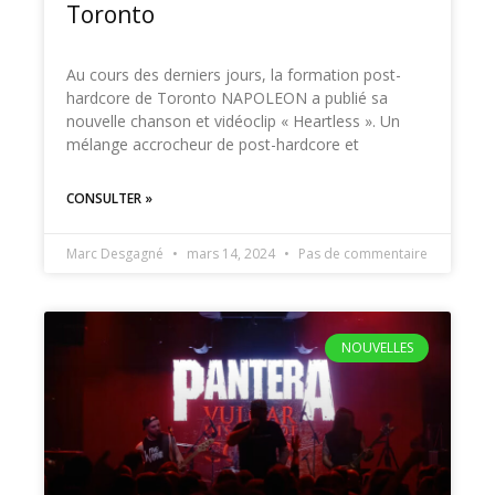
Toronto
Au cours des derniers jours, la formation post-
hardcore de Toronto NAPOLEON a publié sa
nouvelle chanson et vidéoclip « Heartless ». Un
mélange accrocheur de post-hardcore et
CONSULTER »
Marc Desgagné
mars 14, 2024
Pas de commentaire
NOUVELLES