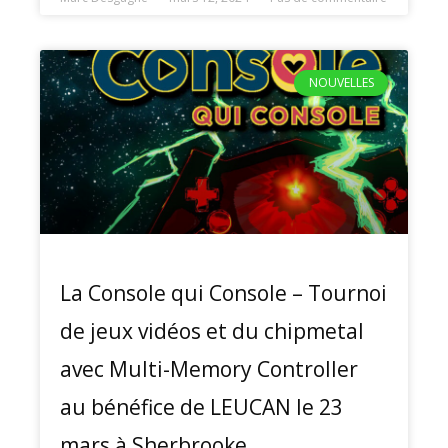
NOUVELLES
La Console qui Console – Tournoi
de jeux vidéos et du chipmetal
avec Multi-Memory Controller
au bénéfice de LEUCAN le 23
mars à Sherbrooke