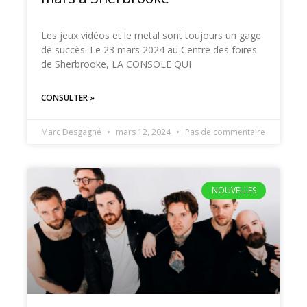
Les jeux vidéos et le metal sont toujours un gage
de succès. Le 23 mars 2024 au Centre des foires
de Sherbrooke, LA CONSOLE QUI
CONSULTER »
Marc Desgagné
mars 12, 2024
Pas de commentaire
NOUVELLES