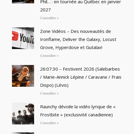
Phil… : en tournée au Québec en janvier
2027
Consulter »
Zone Vidéos – Des nouveautés de
Ironflame, Deliver the Galaxy, Locust
Grove, Hyperdose et Gutalax!
Consulter »
26:07:30 – Festivent 2026 (Salebarbes
/ Marie-Annick Lépine / Caravane / Frais
Dispo) (Lévis)
Consulter »
Raunchy dévoile la vidéo lyrique de «
Frostbite » (exclusivité canadienne)
Consulter »