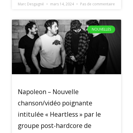
Marc Desgagné
mars 14, 2024
Pas de commentaire
NOUVELLES
Napoleon – Nouvelle
chanson/vidéo poignante
intitulée « Heartless » par le
groupe post-hardcore de