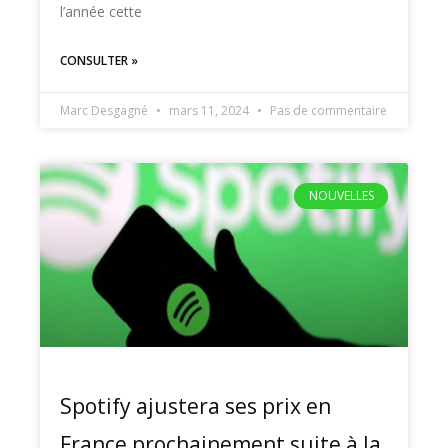
l’année cette
CONSULTER »
Marc Desgagné
mars 11, 2024
Pas de commentaire
NOUVELLES
Spotify ajustera ses prix en
France prochainement suite à la