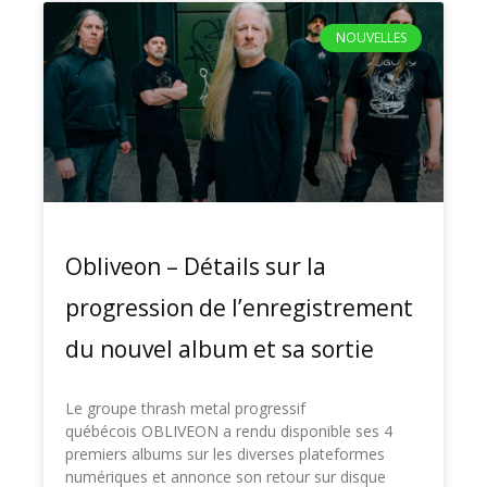
NOUVELLES
Obliveon – Détails sur la
progression de l’enregistrement
du nouvel album et sa sortie
Le groupe thrash metal progressif
québécois OBLIVEON a rendu disponible ses 4
premiers albums sur les diverses plateformes
numériques et annonce son retour sur disque