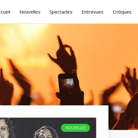
ccueil
Nouvelles
Spectacles
Entrevues
Critiques
ge
ge
ge
ge
ge
ge
ge
ge
ge
ge
ge
ge
ge
ge
ge
ge
ge
ge
ge
ge
ge
ge
ge
ge
ge
ge
age
age
age
Page
Page
Page
Page
Page
Page
Page
Page
Page
Page
Page
Page
Page
Page
Page
Page
Page
Page
Page
Page
Page
Page
Page
Page
Page
Page
Page
Page
Page
Page
Page
Page
Page
Page
Page
Page
Page
Page
Page
Page
Page
Page
Page
Page
Page
Page
Page
Page
Page
Page
Page
Page
Page
Page
Page
Page
Page
Page
Page
Page
Page
Page
Page
Page
Page
Page
Page
Page
Page
Page
Page
Page
Page
Page
Page
Page
Page
Page
Page
Page
Page
Page
Page
Page
Page
Page
Page
Page
Page
Page
Page
Page
Page
Page
Page
Page
Page
Page
Page
Page
Page
Page
Page
Page
Page
Page
Page
Page
Page
Page
Page
Page
Page
Page
Page
Page
Page
Page
Page
Page
Page
Page
Page
Page
Page
Page
Page
Page
Page
Page
Page
Page
Page
Page
Page
Page
Page
Page
Page
Page
Page
Page
Page
Page
Page
Page
Page
Page
Page
Page
Page
Page
Page
Page
Page
Page
Page
Page
Page
Page
Page
Page
Page
Page
Page
Page
Page
Page
Page
Page
Page
Page
Page
Page
Page
Page
Page
Page
Page
Page
Page
Page
Page
Page
Page
Page
Page
Page
Page
Page
Page
Page
Page
Page
Page
Page
Page
Page
Page
Page
Page
Page
Page
Page
Page
Page
Page
Page
Page
Page
Page
Page
Page
Page
Page
Page
Page
Page
Page
Page
Page
Page
Page
Page
Page
Page
Page
Page
Page
Page
Page
Page
Page
Page
Page
Page
Page
Page
Page
Page
Page
Page
Page
Page
Page
Page
Page
Page
Page
Page
Page
Page
Page
NOUVELLES