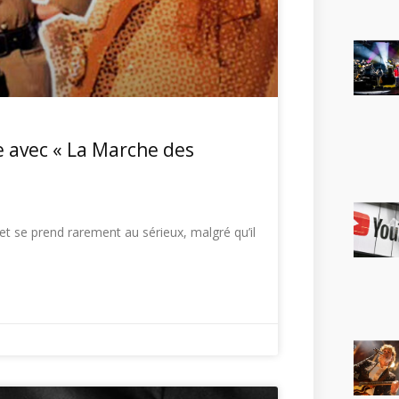
 avec « La Marche des
t se prend rarement au sérieux, malgré qu’il