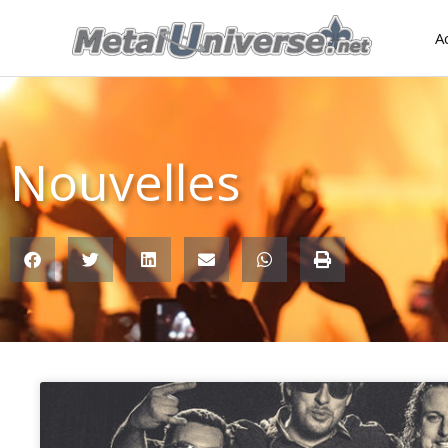
Aller
A
au
contenu
Nouvelles
Page
Page
Page
Page
Page
Page
Page
Page
Page
Page
Page
Page
Page
Page
Page
Page
Page
Page
Page
Page
Page
Page
Page
Page
Page
Page
Page
Page
Page
Page
Page
Page
Page
Page
Page
Page
Page
Page
Page
Page
Page
Page
Page
Page
Page
Page
Page
Page
Page
Page
Page
Page
Page
Page
Page
Page
Page
Page
Page
Page
Page
Page
Page
Page
Page
Page
Page
Page
Page
Page
Page
Page
Page
Page
Page
Page
Page
Page
Page
Page
Page
Page
Page
Page
Page
Page
Page
Page
Page
Page
Page
Page
Page
Page
Page
Page
Page
Page
Page
Page
Page
Page
Page
Page
Page
Page
Page
Page
Page
Page
Page
Page
Page
Page
Page
Page
Page
Page
Page
Page
Page
Page
Page
Page
Page
Page
Page
Page
Page
Page
Page
Page
Page
Page
Page
Page
Page
Page
Page
Page
Page
Page
Page
Page
Page
Page
Page
Page
Page
Page
Page
Page
Page
Page
Page
Page
Page
Page
Page
Page
Page
Page
Page
Page
Page
Page
Page
Page
Page
Page
Page
Page
Page
Page
Page
Page
Page
Page
Page
Page
Page
Page
Page
Page
Page
Page
Page
Page
Page
Page
Page
Page
Page
Page
Page
Page
Page
Page
Page
Page
Page
Page
Page
Page
Page
Page
Page
Page
Page
Page
Page
Page
Page
Page
Page
Page
Page
Page
Page
Page
Page
Page
Page
Page
Page
Page
Page
Page
Page
Page
Page
Page
Page
Page
Page
Page
Page
Page
Page
Page
Page
Page
Page
Page
Page
Page
Page
Page
Page
Page
Page
Page
Page
Page
Page
Page
Page
Page
Page
Page
Page
Page
Page
Pa
Pa
Pa
Pa
Pa
Pa
Pa
Pa
Pa
Pa
Pa
Pa
Pa
Pa
Pa
Pa
Pa
Pa
Pa
Pa
Pa
Pa
Pa
Pa
Pa
Pa
P
P
P