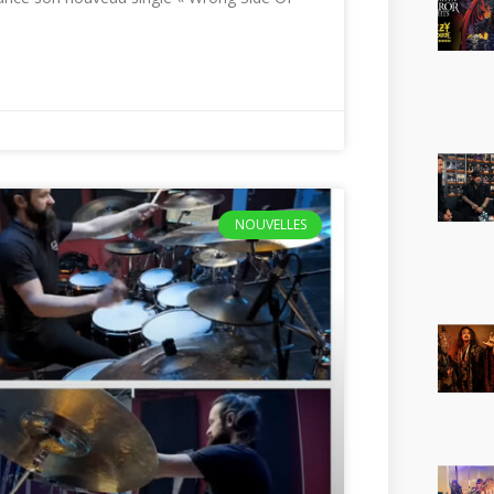
NOUVELLES