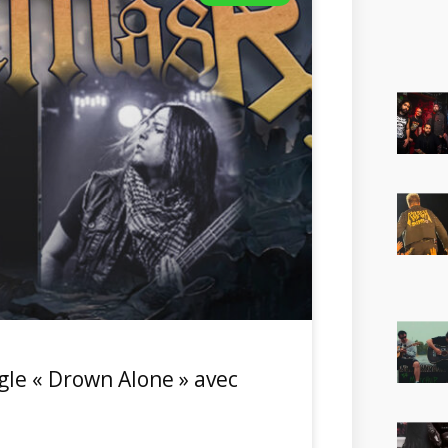
gle « Drown Alone » avec