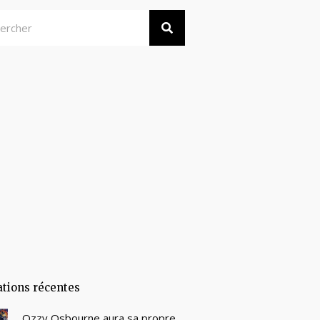
cher
ations récentes
Ozzy Osbourne aura sa propre