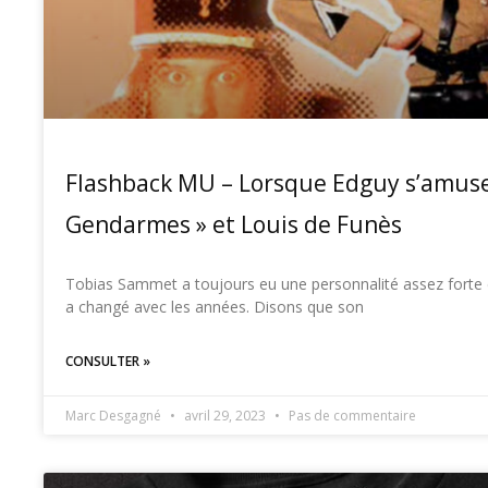
Flashback MU – Lorsque Edguy s’amuse
Gendarmes » et Louis de Funès
Tobias Sammet a toujours eu une personnalité assez forte e
a changé avec les années. Disons que son
CONSULTER »
Marc Desgagné
avril 29, 2023
Pas de commentaire