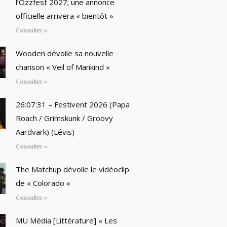
l’Ozzfest 2027; une annonce
officielle arrivera « bientôt »
Consulter »
Wooden dévoile sa nouvelle
chanson « Veil of Mankind »
Consulter »
26:07:31 – Festivent 2026 (Papa
Roach / Grimskunk / Groovy
Aardvark) (Lévis)
Consulter »
The Matchup dévoile le vidéoclip
de « Colorado »
Consulter »
MU Média [Littérature] « Les