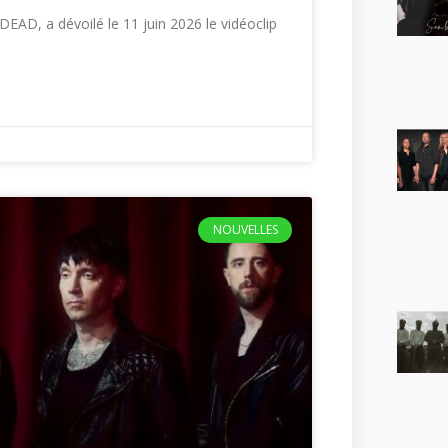
D, a dévoilé le 11 juin 2026 le vidéoclip
NOUVELLES