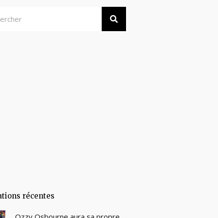
cher
ations récentes
Ozzy Osbourne aura sa propre