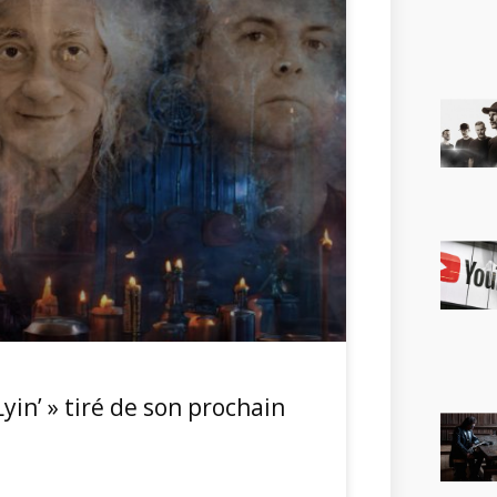
Lyin’ » tiré de son prochain