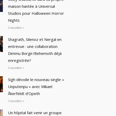
maison hantée à Universal
Studios pour Halloween Horror
Nights
Consulter »
Shagrath, Silenoz et Nergal en
entrevue : une collaboration
Dimmu Borgir/Behemoth déjà
enregistrée?
Consulter »
Sigh dévoile le nouveau single «
Unputenpu » avec Mikael
Åkerfeldt d’Opeth
Consulter »
Un hôpital fait venir un groupe