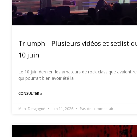
Triumph – Plusieurs vidéos et setlist du
10 juin
Le 10 juin dernier, les amateurs de rock classique avaient r
qui pourrait bien avoir été la
CONSULTER »
Marc Desgagné
juin 11, 2026
Pas de commentaire