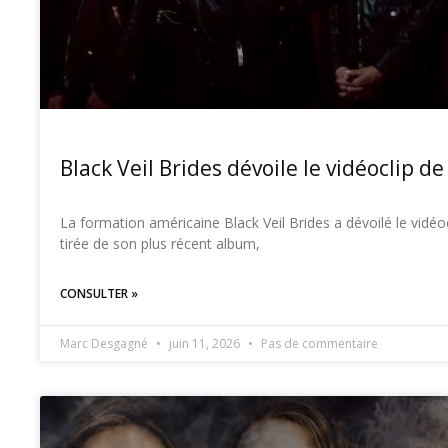
Black Veil Brides dévoile le vidéoclip d
La formation américaine Black Veil Brides a dévoilé le vidéo
tirée de son plus récent album,
CONSULTER »
Marc Desgagné
juin 11, 2026
Pas de commentaire