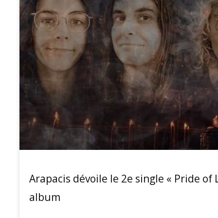
Arapacis dévoile le 2e single « Pride of 
album