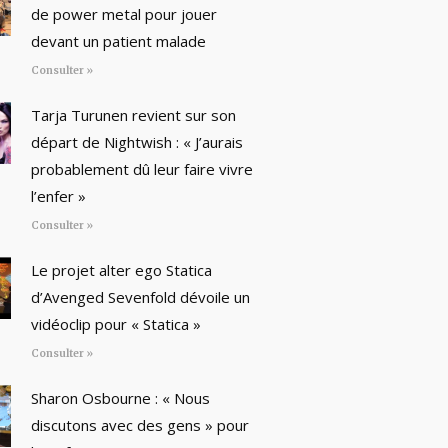
de power metal pour jouer
devant un patient malade
Consulter »
Tarja Turunen revient sur son
départ de Nightwish : « J’aurais
probablement dû leur faire vivre
l’enfer »
Consulter »
Le projet alter ego Statica
d’Avenged Sevenfold dévoile un
vidéoclip pour « Statica »
Consulter »
Sharon Osbourne : « Nous
discutons avec des gens » pour