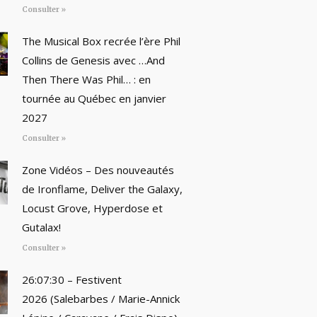
Consulter »
The Musical Box recrée l’ère Phil
Collins de Genesis avec …And
Then There Was Phil… : en
tournée au Québec en janvier
2027
Consulter »
Zone Vidéos – Des nouveautés
de Ironflame, Deliver the Galaxy,
Locust Grove, Hyperdose et
Gutalax!
Consulter »
26:07:30 – Festivent
2026 (Salebarbes / Marie-Annick