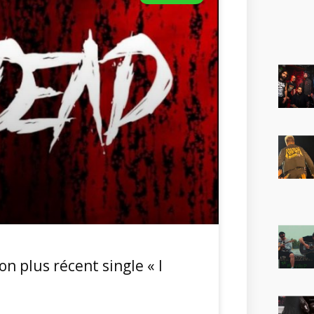
n plus récent single « I