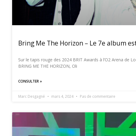
Bring Me The Horizon – Le 7e album es
Sur le tapis rouge des 2024 BRIT Awards à l’O2 Arena de Lo
BRING ME THE HORIZON, Oli
CONSULTER »
Marc Desgagné
mars 4, 2024
Pas de commentaire