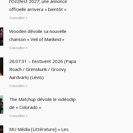
l’Ozzfest 2027; une annonce
officielle arrivera « bientôt »
Consulter »
Wooden dévoile sa nouvelle
chanson « Veil of Mankind »
Consulter »
26:07:31 – Festivent 2026 (Papa
Roach / Grimskunk / Groovy
Aardvark) (Lévis)
Consulter »
The Matchup dévoile le vidéoclip
de « Colorado »
Consulter »
MU Média [Littérature] « Les