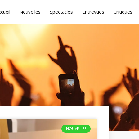
ccueil
Nouvelles
Spectacles
Entrevues
Critiques
ge
ge
ge
ge
ge
ge
ge
ge
ge
ge
ge
ge
ge
ge
ge
ge
ge
ge
ge
ge
ge
ge
ge
ge
ge
ge
age
age
age
Page
Page
Page
Page
Page
Page
Page
Page
Page
Page
Page
Page
Page
Page
Page
Page
Page
Page
Page
Page
Page
Page
Page
Page
Page
Page
Page
Page
Page
Page
Page
Page
Page
Page
Page
Page
Page
Page
Page
Page
Page
Page
Page
Page
Page
Page
Page
Page
Page
Page
Page
Page
Page
Page
Page
Page
Page
Page
Page
Page
Page
Page
Page
Page
Page
Page
Page
Page
Page
Page
Page
Page
Page
Page
Page
Page
Page
Page
Page
Page
Page
Page
Page
Page
Page
Page
Page
Page
Page
Page
Page
Page
Page
Page
Page
Page
Page
Page
Page
Page
Page
Page
Page
Page
Page
Page
Page
Page
Page
Page
Page
Page
Page
Page
Page
Page
Page
Page
Page
Page
Page
Page
Page
Page
Page
Page
Page
Page
Page
Page
Page
Page
Page
Page
Page
Page
Page
Page
Page
Page
Page
Page
Page
Page
Page
Page
Page
Page
Page
Page
Page
Page
Page
Page
Page
Page
Page
Page
Page
Page
Page
Page
Page
Page
Page
Page
Page
Page
Page
Page
Page
Page
Page
Page
Page
Page
Page
Page
Page
Page
Page
Page
Page
Page
Page
Page
Page
Page
Page
Page
Page
Page
Page
Page
Page
Page
Page
Page
Page
Page
Page
Page
Page
Page
Page
Page
Page
Page
Page
Page
Page
Page
Page
Page
Page
Page
Page
Page
Page
Page
Page
Page
Page
Page
Page
Page
Page
Page
Page
Page
Page
Page
Page
Page
Page
Page
Page
Page
Page
Page
Page
Page
Page
Page
Page
Page
Page
Page
Page
Page
Page
Page
Page
NOUVELLES