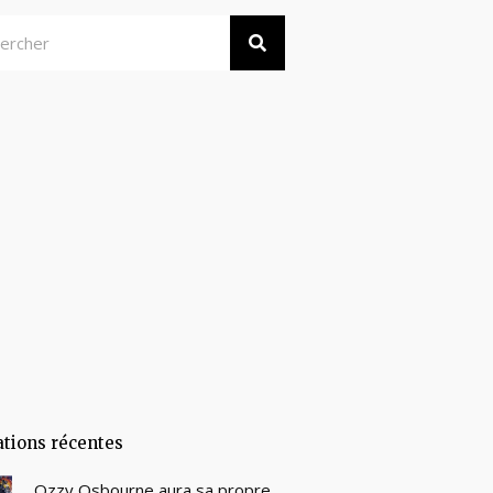
cher
ations récentes
Ozzy Osbourne aura sa propre