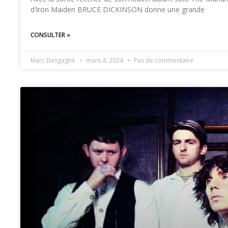
d’Iron Maiden BRUCE DICKINSON donne une grande
CONSULTER »
Marc Desgagné
mars 4, 2024
Pas de commentaire