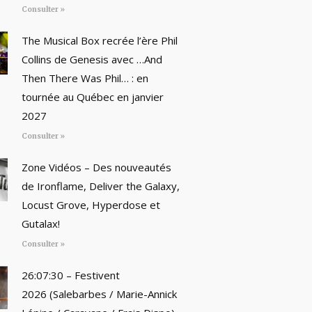
Consulter »
The Musical Box recrée l’ère Phil
Collins de Genesis avec …And
Then There Was Phil… : en
tournée au Québec en janvier
2027
Consulter »
Zone Vidéos – Des nouveautés
de Ironflame, Deliver the Galaxy,
Locust Grove, Hyperdose et
Gutalax!
Consulter »
26:07:30 – Festivent
2026 (Salebarbes / Marie-Annick