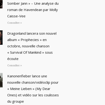
Somber Jann » – Une analyse du
roman de Havendean par Molly
Caisse-Vee
Consulter »
Dragonland lancera son nouvel
album « Prophecies » en
octobre, nouvelle chanson
« Survival Of Mankind » sous
écoute
Consulter »
Kanonenfieber lance une
nouvelle chanson/vidéoclip pour
« Meine Lieben » (My Dear
Ones) et vidéo sur les coulisses
du groupe