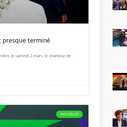
t presque terminé
ndres le samedi 2 mars, le chanteur de
NOUVELLES