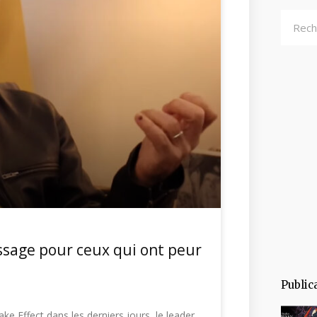
Recher
ssage pour ceux qui ont peur
Public
e Effect dans les derniers jours, le leader