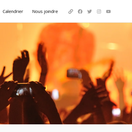
Calendrier
Nous joindre