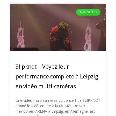
NOUVELLES
Slipknot – Voyez leur
performance complète à Leipzig
en vidéo multi-caméras
Une vidéo multi-caméras du concert de SLIPKNOT
donné le 4 décembre à la QUARTERBACK
Immobilien ARENA à Leipzig, en Allemagne, est