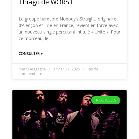
Thiago de WORST
Le groupe hardcore Nobody’s Straight, originaire
d’Alençon et Lille en France, revient en force avec
un nouveau single percutant intitulé « Unite ». Pour
ce morceau, le
CONSULTER »
Marc Desgagné
janvier 27, 2025
Pas de
commentaire
NOUVELLES