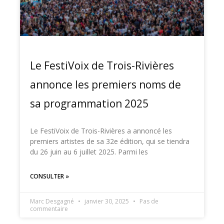
Le FestiVoix de Trois-Rivières
annonce les premiers noms de
sa programmation 2025
Le FestiVoix de Trois-Rivières a annoncé les
premiers artistes de sa 32e édition, qui se tiendra
du 26 juin au 6 juillet 2025. Parmi les
CONSULTER »
Marc Desgagné
janvier 30, 2025
Pas de
commentaire