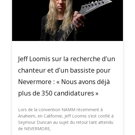
Jeff Loomis sur la recherche d’un
chanteur et d’un bassiste pour
Nevermore : « Nous avons déjà
plus de 350 candidatures »
Lors de la convention NAMM récemment à
Anaheim, en Californie, Jeff Loomis s’est confié à
Seymour Duncan au sujet du retour tant attendu
de NEVERMORE,