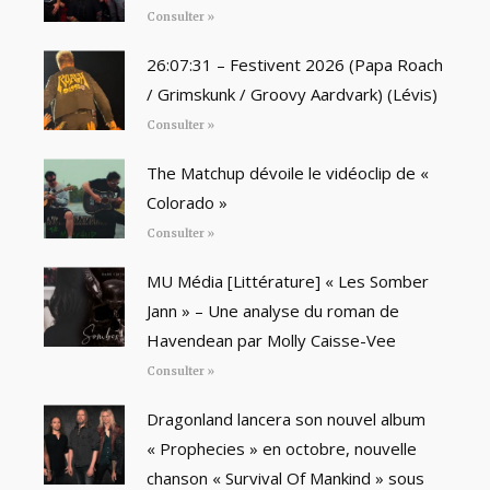
Consulter »
26:07:31 – Festivent 2026 (Papa Roach
/ Grimskunk / Groovy Aardvark) (Lévis)
Consulter »
The Matchup dévoile le vidéoclip de «
Colorado »
Consulter »
MU Média [Littérature] « Les Somber
Jann » – Une analyse du roman de
Havendean par Molly Caisse-Vee
Consulter »
Dragonland lancera son nouvel album
« Prophecies » en octobre, nouvelle
chanson « Survival Of Mankind » sous