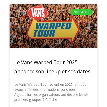
NOUVELLES
Le Vans Warped Tour 2025
annonce son lineup et ses dates
Le Vans Warped Tour revient en 2025, et nous
avons enfin des informations concrètes.
Aujourd’hui, les organisateurs ont dévoilé les six
premiers groupes à l’affiche