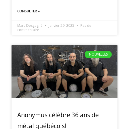
CONSULTER »
Marc Desgagné
janvier 29, 2025
Pas de
commentaire
NOUVELLES
Anonymus célèbre 36 ans de
métal québécois!