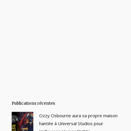
Publications récentes
Ozzy Osbourne aura sa propre maison
hantée à Universal Studios pour