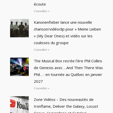
écoute
Consulter »
Kanonenfieber lance une nouvelle
chanson/vidéoclip pour « Meine Lieben
» (My Dear Ones) et vidéo sur les
coulisses du groupe
Consulter »
The Musical Box recrée l’ère Phil Collins
de Genesis avec …And Then There Was
Phil… : en tournée au Québec en janvier
2027
Consulter »
Zone Vidéos – Des nouveautés de
Ironflame, Deliver the Galaxy, Locust
Grove, Hyperdose et Gutalax!