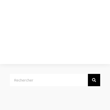
Rechercher