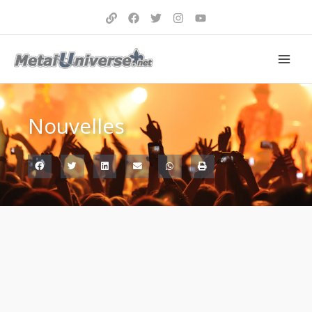
Aller
au
contenu
Nouvelles