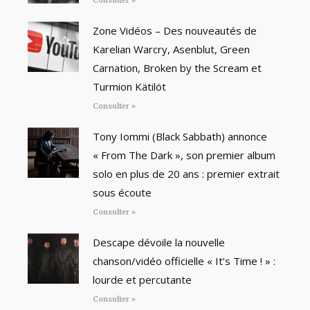
Consulter »
Zone Vidéos – Des nouveautés de
Karelian Warcry, Asenblut, Green
Carnation, Broken by the Scream et
Turmion Kätilöt
Consulter »
Tony Iommi (Black Sabbath) annonce
« From The Dark », son premier album
solo en plus de 20 ans : premier extrait
sous écoute
Consulter »
Descape dévoile la nouvelle
chanson/vidéo officielle « It’s Time ! » :
lourde et percutante
Consulter »