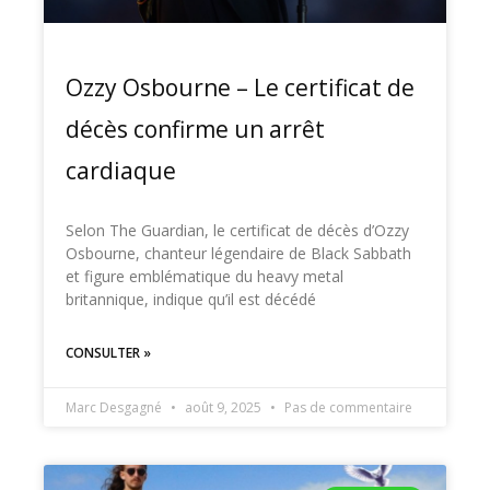
Ozzy Osbourne – Le certificat de
décès confirme un arrêt
cardiaque
Selon The Guardian, le certificat de décès d’Ozzy
Osbourne, chanteur légendaire de Black Sabbath
et figure emblématique du heavy metal
britannique, indique qu’il est décédé
CONSULTER »
Marc Desgagné
août 9, 2025
Pas de commentaire