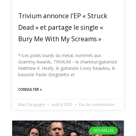
Trivium annonce l’EP « Struck
Dead » et partage le single «
Bury Me With My Screams »
*/Les poids lourds du metal, nommés aux
Grammy Awards, TRIVIUM – le chanteur/guitariste
Matthew K. Heafy, le guitariste Corey Beaulieu, le
bassiste Paolo Gregoletto et
CONSULTER »
Marc Desgagné
août 9, 2025
Pas de commentaire
NOUVELLES