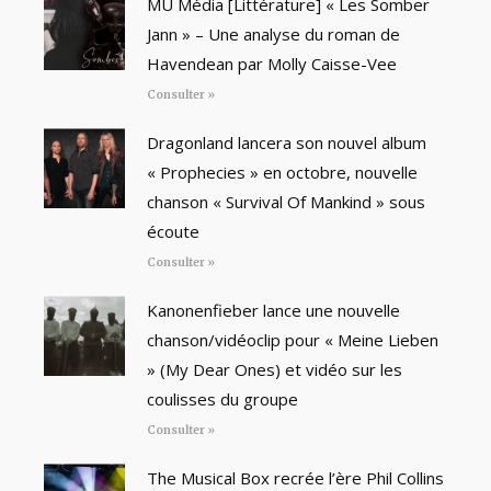
MU Média [Littérature] « Les Somber
Jann » – Une analyse du roman de
Havendean par Molly Caisse-Vee
Consulter »
Dragonland lancera son nouvel album
« Prophecies » en octobre, nouvelle
chanson « Survival Of Mankind » sous
écoute
Consulter »
Kanonenfieber lance une nouvelle
chanson/vidéoclip pour « Meine Lieben
» (My Dear Ones) et vidéo sur les
coulisses du groupe
Consulter »
The Musical Box recrée l’ère Phil Collins