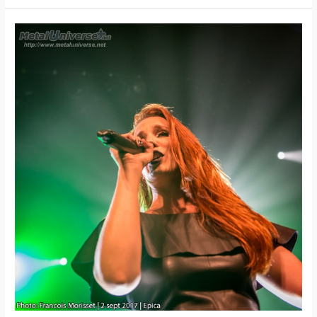
17:09:02
–
Epica
/
Lacuna
Coil
/
Insomnium
/
Elantris
(Québec)