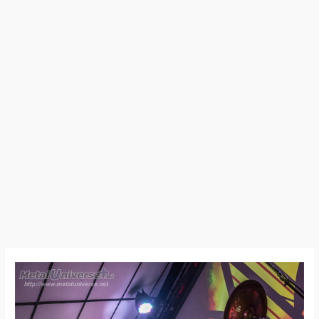
17:09:30
–
Enslaved