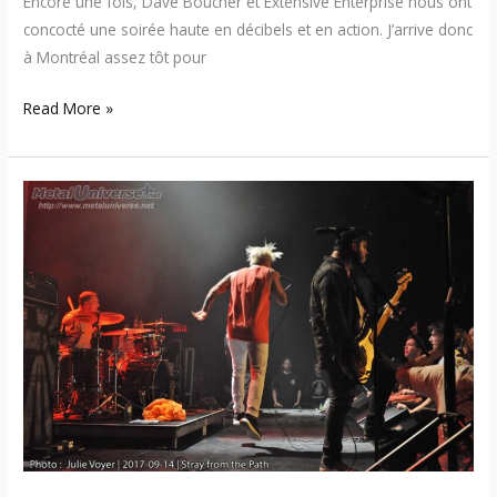
Encore une fois, Dave Boucher et Extensive Enterprise nous ont
concocté une soirée haute en décibels et en action. J’arrive donc
à Montréal assez tôt pour
Read More »
17:09:14
–
Stray
From
The
Path
/
Comeback
Kid
/
Counterparts