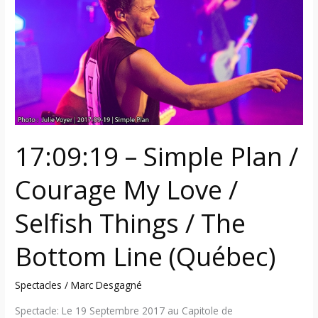
/
Courage
My
Love
/
Selfish
Things
/
17:09:19 – Simple Plan /
The
Bottom
Courage My Love /
Line
(Québec)
Selfish Things / The
Bottom Line (Québec)
Spectacles
/
Marc Desgagné
Spectacle: Le 19 Septembre 2017 au Capitole de