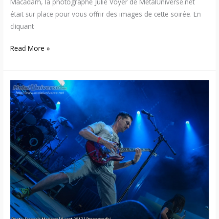
Macadam, la photographe Julie Voyer de MetalUniverse.net
était sur place pour vous offrir des images de cette soirée. En
cliquant
Read More »
17:09:08
–
Envol
et
Macadam
2017
–
Jour
2
(Québec)