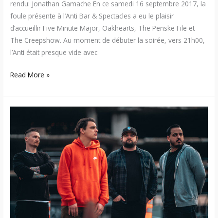
rendu: Jonathan Gamache En ce samedi 16 septembre 2017, la
foule présente à l’Anti Bar & Spectacles a eu le plaisir
d’accueillir Five Minute Major, Oakhearts, The Penske File et
The Creepshow. Au moment de débuter la soirée, vers 21h00,
l’Anti était presque vide avec
Read More »
17:09:15
–
Stray
From
The
Path
/
Comeback
Kid