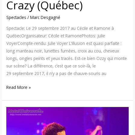
Crazy (Québec)
Spectacles
/
Marc Desgagné
Spectacle: Le 29 septembre 2017 au Cécile et Ramone à
QuébecOrganisateur: Cécile et RamonePhotos: Julie
VoyerCompte-rendu: Julie Voyer L’illusion est quasi parfaite :
long manteau noir, lunettes fumées, croix au cou, cheveux
longs, ongles peints et yeux tracés. Est-ce bien Ozzy qui monte
sur scène? La différence, c’est que ce soir‑là, le
29 septembre 2017, il n’y a pas de chauve‑souris au
Read More »
17:09:19
–
Simple
Plan