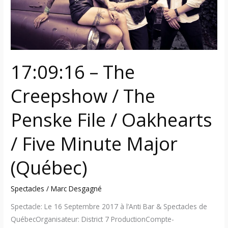
File
/
Oakhearts
/
Five
17:09:16 – The
Minute
Major
Creepshow / The
(Québec)
Penske File / Oakhearts
/ Five Minute Major
(Québec)
Spectacles
/
Marc Desgagné
Spectacle: Le 16 Septembre 2017 à l’Anti Bar & Spectacles de
QuébecOrganisateur: District 7 ProductionCompte-