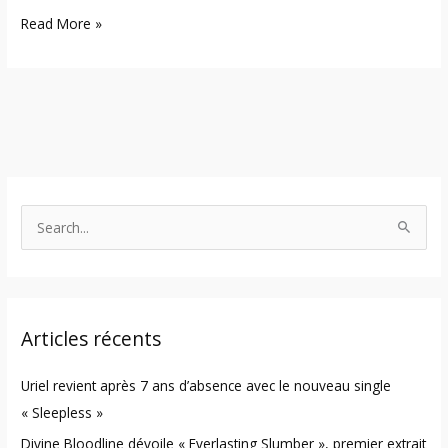
Read More »
S
e
a
r
Articles récents
c
h
Uriel revient après 7 ans d’absence avec le nouveau single
f
« Sleepless »
o
Divine Bloodline dévoile « Everlasting Slumber », premier extrait
r