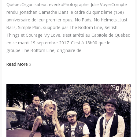
QuébecOrganisateur: evenkoPhotographe: Julie VoyerCompte-
rendu: Jonathan Gamache Dans le cadre du quinzième (15e)
anniversaire de leur premier opus, No Pads, No Helmets…Just
Balls, Simple Plan, supporté par The Bottom Line, Selfish
Things et Courage My Love, s’est arrêté au Capitole de Québec
en ce mardi 19 septembre 2017. C’est à 18h00 que le
groupe The Bottom Line, originaire de
Read More »
17:09:16
–
The
Creepshow
/
The
Penske