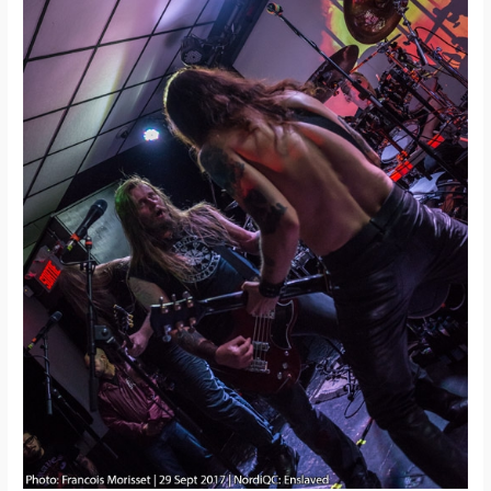
/
EOS
/
Hiverna
/
Cantique
Lépreux
/
Hommage
à
Deathspell
Omega
(Québec)