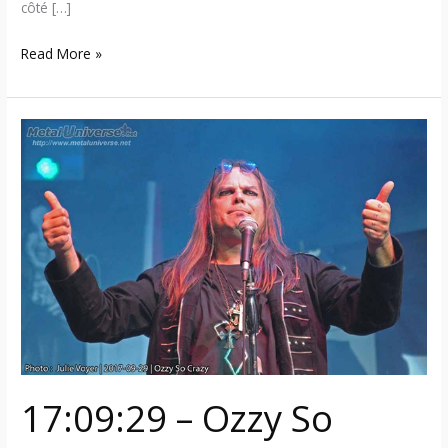
côté […]
Read More »
17:09:29
–
Ozzy
So
Crazy
(Québec)
17:09:29 – Ozzy So