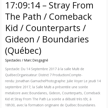
/
17:09:14 – Stray From
Gideon
/
The Path / Comeback
Boundaries
Kid / Counterparts /
(Québec)
Gideon / Boundaries
(Québec)
Spectacles
/
Marc Desgagné
Spectacle: Du 14 Septembre 2017 à la salle Multi de
QuébecOrganisateur: District 7 ProductionCompte-
rendu: Jonathan GamachePhotographe: Julie Voyer Le jeudi 14
septembre 2017, la Salle Multi a présentée une soirée
metalcore avec Boundaries, Gideon, Counterparts, Comeback
Kid et Stray From The Path La soirée a débuté très tôt, à
18h30, avec la formation originaire de Québec Boundaries.