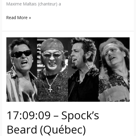
Maxime Maltais (chanteur) a
Read More »
17:09:09
–
Spock’s
Beard
(Québec)
17:09:09 – Spock’s
Beard (Québec)