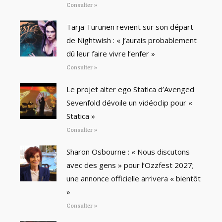
Consulter »
Tarja Turunen revient sur son départ
de Nightwish : « J’aurais probablement
dû leur faire vivre l’enfer »
Consulter »
Le projet alter ego Statica d’Avenged
Sevenfold dévoile un vidéoclip pour «
Statica »
Consulter »
Sharon Osbourne : « Nous discutons
avec des gens » pour l’Ozzfest 2027;
une annonce officielle arrivera « bientôt
»
Consulter »