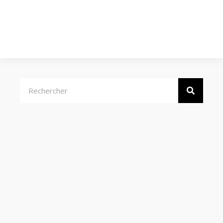
Rechercher