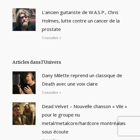
L’ancien guitariste de W.A.S.P., Chris
Holmes, lutte contre un cancer de la
prostate
Consulter »
Articles dans l'Univers
Dany Milette reprend un classique de
Death avec une voix claire
Consulter »
Dead Velvet – Nouvelle chanson « Vile »
pour le groupe nu
metal/metalcore/hardcore montréalais
sous écoute