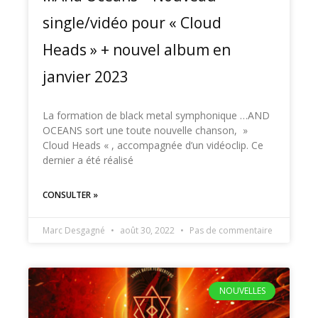
single/vidéo pour « Cloud
Heads » + nouvel album en
janvier 2023
La formation de black metal symphonique …AND
OCEANS sort une toute nouvelle chanson, »
Cloud Heads « , accompagnée d’un vidéoclip. Ce
dernier a été réalisé
CONSULTER »
Marc Desgagné
août 30, 2022
Pas de commentaire
NOUVELLES