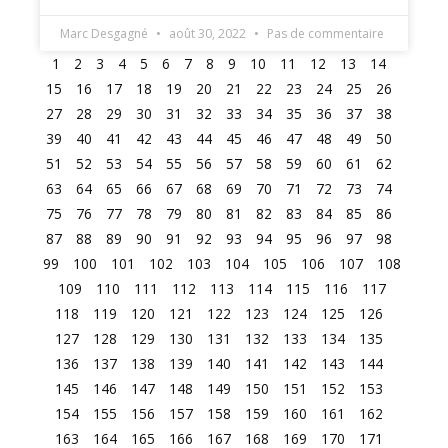
Marc Desgagné
août 30, 2022
Pas de commentaire
1
2
3
4
5
6
7
8
9
10
11
12
13
14
15
16
17
18
19
20
21
22
23
24
25
26
27
28
29
30
31
32
33
34
35
36
37
38
39
40
41
42
43
44
45
46
47
48
49
50
51
52
53
54
55
56
57
58
59
60
61
62
63
64
65
66
67
68
69
70
71
72
73
74
75
76
77
78
79
80
81
82
83
84
85
86
87
88
89
90
91
92
93
94
95
96
97
98
99
100
101
102
103
104
105
106
107
108
109
110
111
112
113
114
115
116
117
118
119
120
121
122
123
124
125
126
127
128
129
130
131
132
133
134
135
136
137
138
139
140
141
142
143
144
145
146
147
148
149
150
151
152
153
154
155
156
157
158
159
160
161
162
163
164
165
166
167
168
169
170
171