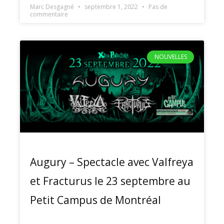
Marc Desgagné
septembre 1, 2022
Pas de
commentaire
NOUVELLES
Augury – Spectacle avec Valfreya
et Fracturus le 23 septembre au
Petit Campus de Montréal