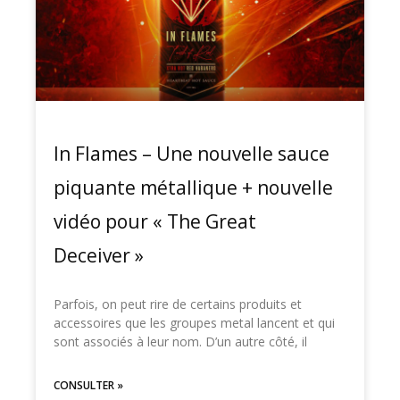
In Flames – Une nouvelle sauce
piquante métallique + nouvelle
vidéo pour « The Great
Deceiver »
Parfois, on peut rire de certains produits et
accessoires que les groupes metal lancent et qui
sont associés à leur nom. D’un autre côté, il
CONSULTER »