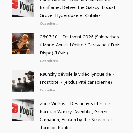
Ironflame, Deliver the Galaxy, Locust
Grove, Hyperdose et Gutalax!
Consulter »
26:07:30 – Festivent 2026 (Salebarbes
/ Marie-Annick Lépine / Caravane / Frais
Dispo) (Lévis)
Consulter »
Raunchy dévoile la vidéo lyrique de «
Frostbite » (exclusivité canadienne)
Consulter »
Zone Vidéos – Des nouveautés de
Karelian Warcry, Asenblut, Green
Carnation, Broken by the Scream et
Turmion Kätilöt