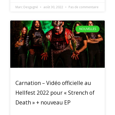
Marc Desgagné
août 30, 2022
Pas de commentaire
NOUVELLES
Carnation – Vidéo officielle au
Hellfest 2022 pour « Strench of
Death » + nouveau EP