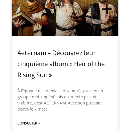
Aeternam – Découvrez leur
cinquième album « Heir of the
Rising Sun »
À l’époque des médias sociaux, s’il y a bien un
groupe metal québécois qui mérite plus de
visibilité, c’est AETERNAM. Avec son puissant
death/folk metal
CONSULTER »