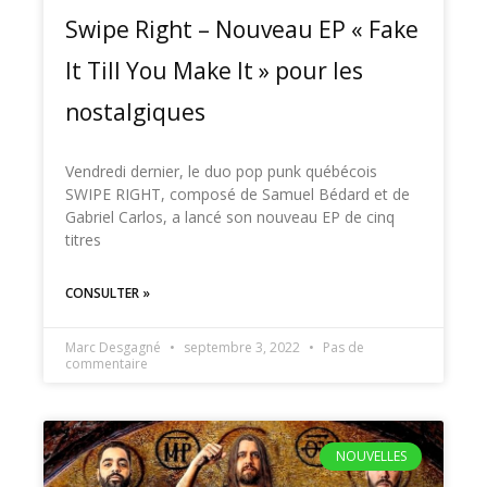
Swipe Right – Nouveau EP « Fake
It Till You Make It » pour les
nostalgiques
Vendredi dernier, le duo pop punk québécois
SWIPE RIGHT, composé de Samuel Bédard et de
Gabriel Carlos, a lancé son nouveau EP de cinq
titres
CONSULTER »
Marc Desgagné
septembre 3, 2022
Pas de
commentaire
NOUVELLES