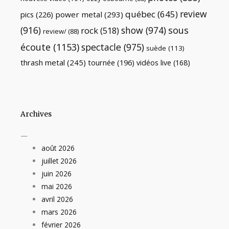
review
québec
(645)
pics
(226)
power metal
(293)
(916)
show
(974)
sous
rock
(518)
review/
(88)
écoute
(1153)
spectacle
(975)
suède
(113)
thrash metal
(245)
tournée
(196)
vidéos live
(168)
Archives
—
août 2026
juillet 2026
juin 2026
mai 2026
avril 2026
mars 2026
février 2026