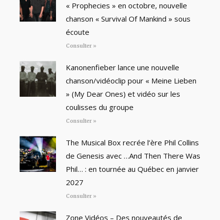
« Prophecies » en octobre, nouvelle
chanson « Survival Of Mankind » sous
écoute
Consulter »
Kanonenfieber lance une nouvelle
chanson/vidéoclip pour « Meine Lieben
» (My Dear Ones) et vidéo sur les
coulisses du groupe
Consulter »
The Musical Box recrée l’ère Phil Collins
de Genesis avec …And Then There Was
Phil… : en tournée au Québec en janvier
2027
Consulter »
Zone Vidéos – Des nouveautés de