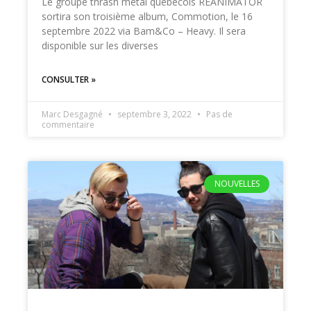
Le groupe thrash metal québécois REANIMATOR
sortira son troisième album, Commotion, le 16
septembre 2022 via Bam&Co – Heavy. Il sera
disponible sur les diverses
CONSULTER »
Marc Desgagné
septembre 3, 2022
Pas de
commentaire
NOUVELLES