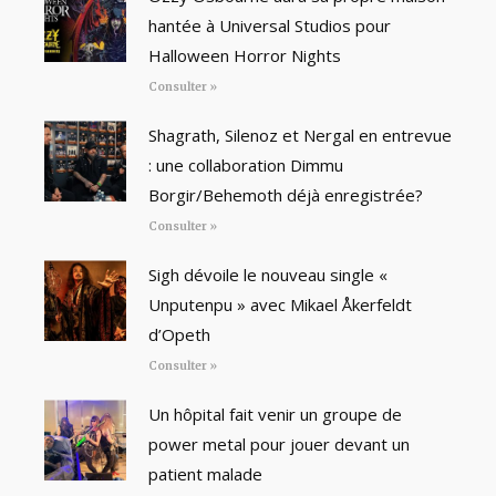
hantée à Universal Studios pour
Halloween Horror Nights
Consulter »
Shagrath, Silenoz et Nergal en entrevue
: une collaboration Dimmu
Borgir/Behemoth déjà enregistrée?
Consulter »
Sigh dévoile le nouveau single «
Unputenpu » avec Mikael Åkerfeldt
d’Opeth
Consulter »
Un hôpital fait venir un groupe de
power metal pour jouer devant un
patient malade