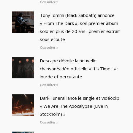
Consulter »
Tony Iommi (Black Sabbath) annonce
« From The Dark », son premier album
solo en plus de 20 ans : premier extrait
sous écoute
Consulter »
Descape dévoile la nouvelle
chanson/vidéo officielle « It’s Time ! » :
lourde et percutante
Consulter »
Dark Funeral lance le single et vidéoclip
« We Are The Apocalypse (Live in
Stockholm) »
Consulter »