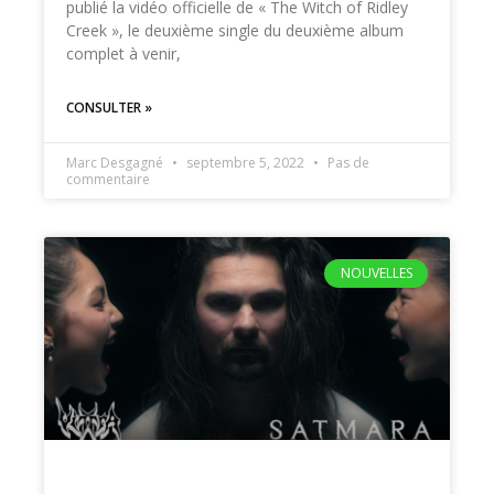
publié la vidéo officielle de « The Witch of Ridley
Creek », le deuxième single du deuxième album
complet à venir,
CONSULTER »
Marc Desgagné
septembre 5, 2022
Pas de
commentaire
NOUVELLES