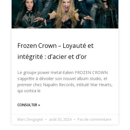
Frozen Crown – Loyauté et
intégrité : d’acier et d’or
Le groupe power metal italien FROZEN CROWN
s’apprête à dévoiler son nouvel album studio, et
premier chez Napalm Records, intitulé War Hearts,
qui sortira le
CONSULTER »
Marc Desgagné
août 30, 2024
Pas de commentaire