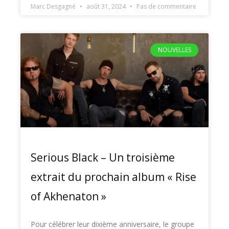
Marc Desgagné
août 31, 2024
Pas de commentaire
NOUVELLES
Serious Black – Un troisième
extrait du prochain album « Rise
of Akhenaton »
Pour célébrer leur dixième anniversaire, le groupe