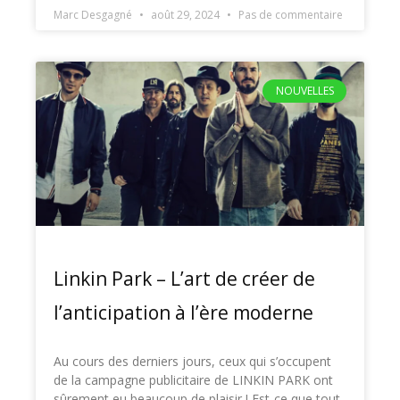
Marc Desgagné
août 29, 2024
Pas de commentaire
NOUVELLES
Linkin Park – L’art de créer de
l’anticipation à l’ère moderne
Au cours des derniers jours, ceux qui s’occupent
de la campagne publicitaire de LINKIN PARK ont
sûrement eu beaucoup de plaisir ! Est-ce que tout