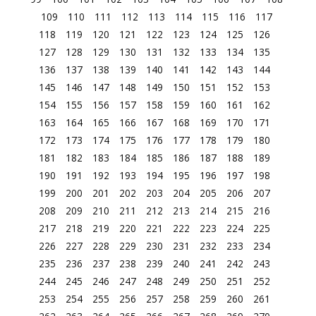
109
110
111
112
113
114
115
116
117
118
119
120
121
122
123
124
125
126
127
128
129
130
131
132
133
134
135
136
137
138
139
140
141
142
143
144
145
146
147
148
149
150
151
152
153
154
155
156
157
158
159
160
161
162
163
164
165
166
167
168
169
170
171
172
173
174
175
176
177
178
179
180
181
182
183
184
185
186
187
188
189
190
191
192
193
194
195
196
197
198
199
200
201
202
203
204
205
206
207
208
209
210
211
212
213
214
215
216
217
218
219
220
221
222
223
224
225
226
227
228
229
230
231
232
233
234
235
236
237
238
239
240
241
242
243
244
245
246
247
248
249
250
251
252
253
254
255
256
257
258
259
260
261