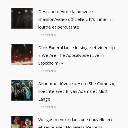
Descape dévoile la nouvelle
chanson/vidéo officielle « It’s Time ! » :
lourde et percutante
Consulter »
Dark Funeral lance le single et vidéoclip
« We Are The Apocalypse (Live in
Stockholm) »
Consulter »
Airbourne dévoile « Here She Comes »,
coécrite avec Bryan Adams et Mutt
Lange
Consulter »
Wargasm entre dans une nouvelle ère
et signe avec Hopeless Records