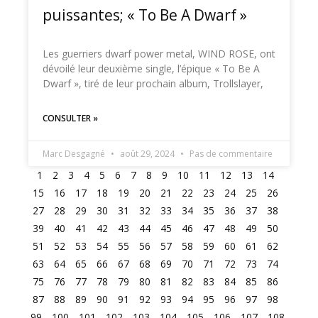
puissantes; « To Be A Dwarf »
Les guerriers dwarf power metal, WIND ROSE, ont
dévoilé leur deuxième single, l’épique « To Be A
Dwarf », tiré de leur prochain album, Trollslayer,
CONSULTER »
Marc Desgagné
août 29, 2024
Pas de commentaire
1
2
3
4
5
6
7
8
9
10
11
12
13
14
15
16
17
18
19
20
21
22
23
24
25
26
27
28
29
30
31
32
33
34
35
36
37
38
39
40
41
42
43
44
45
46
47
48
49
50
51
52
53
54
55
56
57
58
59
60
61
62
63
64
65
66
67
68
69
70
71
72
73
74
75
76
77
78
79
80
81
82
83
84
85
86
87
88
89
90
91
92
93
94
95
96
97
98
99
100
101
102
103
104
105
106
107
108