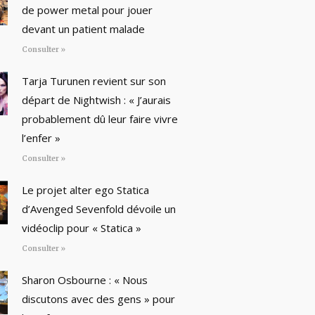
de power metal pour jouer
devant un patient malade
Consulter »
Tarja Turunen revient sur son
départ de Nightwish : « J’aurais
probablement dû leur faire vivre
l’enfer »
Consulter »
Le projet alter ego Statica
d’Avenged Sevenfold dévoile un
vidéoclip pour « Statica »
Consulter »
Sharon Osbourne : « Nous
discutons avec des gens » pour