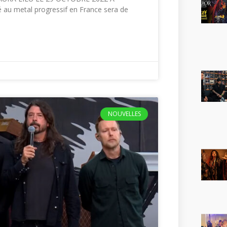
au metal progressif en France sera de
NOUVELLES