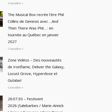
Consulter »
The Musical Box recrée l’ère Phil
Collins de Genesis avec …And
Then There Was Phil… : en
tournée au Québec en janvier
2027
Consulter »
Zone Vidéos – Des nouveautés
de Ironflame, Deliver the Galaxy,
Locust Grove, Hyperdose et
Gutalax!
Consulter »
26:07:30 – Festivent
2026 (Salebarbes / Marie-Annick