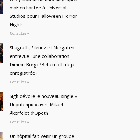
maison hantée à Universal
Studios pour Halloween Horror
Nights
Consulter »
Shagrath, Silenoz et Nergal en
entrevue : une collaboration
Dimmu Borgir/Behemoth déjà
enregistrée?
Consulter »
Sigh dévoile le nouveau single «
Unputenpu » avec Mikael
Åkerfeldt d’Opeth
Consulter »
Un hôpital fait venir un groupe