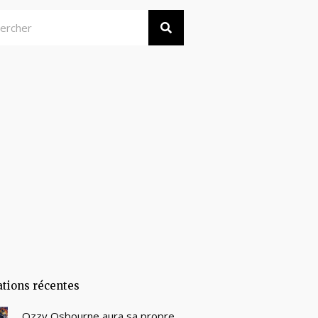
cher
ations récentes
Ozzy Osbourne aura sa propre