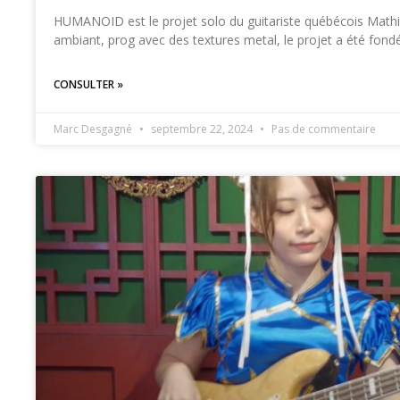
HUMANOID est le projet solo du guitariste québécois Mathi
ambiant, prog avec des textures metal, le projet a été fond
CONSULTER »
Marc Desgagné
septembre 22, 2024
Pas de commentaire