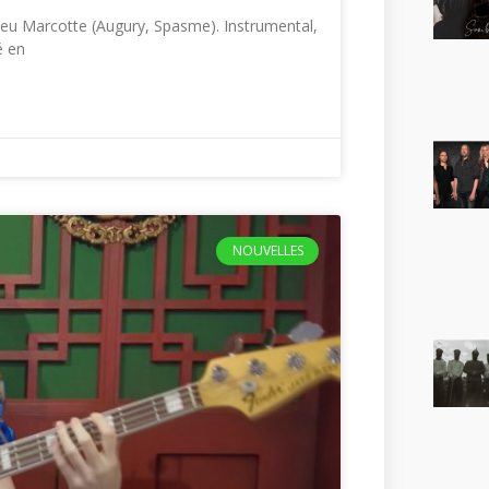
eu Marcotte (Augury, Spasme). Instrumental,
é en
NOUVELLES