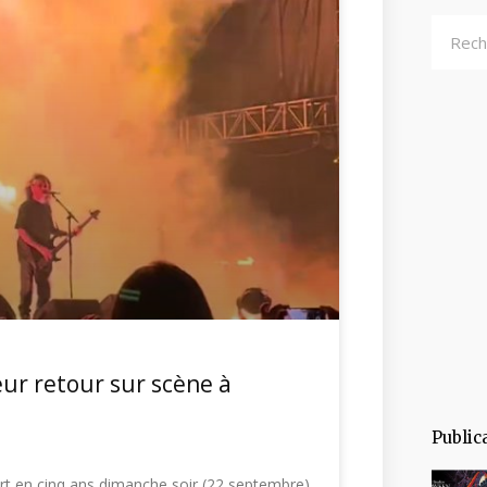
Recher
leur retour sur scène à
Public
t en cinq ans dimanche soir (22 septembre)