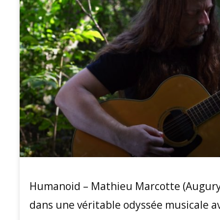
Humanoid – Mathieu Marcotte (Augury
dans une véritable odyssée musicale a