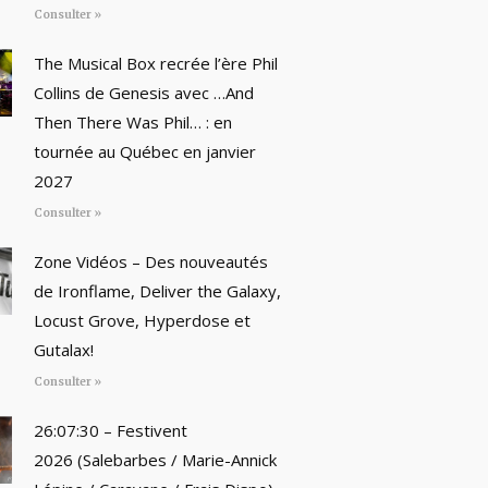
Consulter »
The Musical Box recrée l’ère Phil
Collins de Genesis avec …And
Then There Was Phil… : en
tournée au Québec en janvier
2027
Consulter »
Zone Vidéos – Des nouveautés
de Ironflame, Deliver the Galaxy,
Locust Grove, Hyperdose et
Gutalax!
Consulter »
26:07:30 – Festivent
2026 (Salebarbes / Marie-Annick