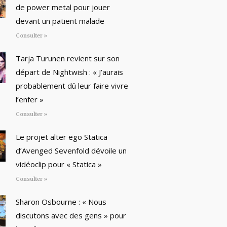
de power metal pour jouer
devant un patient malade
Consulter »
Tarja Turunen revient sur son
départ de Nightwish : « J’aurais
probablement dû leur faire vivre
l’enfer »
Consulter »
Le projet alter ego Statica
d’Avenged Sevenfold dévoile un
vidéoclip pour « Statica »
Consulter »
Sharon Osbourne : « Nous
discutons avec des gens » pour