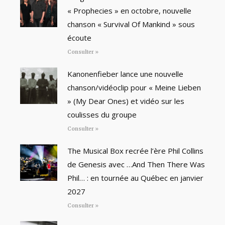
« Prophecies » en octobre, nouvelle
chanson « Survival Of Mankind » sous
écoute
Consulter »
Kanonenfieber lance une nouvelle
chanson/vidéoclip pour « Meine Lieben
» (My Dear Ones) et vidéo sur les
coulisses du groupe
Consulter »
The Musical Box recrée l’ère Phil Collins
de Genesis avec …And Then There Was
Phil… : en tournée au Québec en janvier
2027
Consulter »