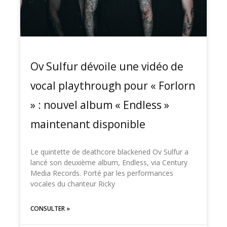
Ov Sulfur dévoile une vidéo de
vocal playthrough pour « Forlorn
» : nouvel album « Endless »
maintenant disponible
Le quintette de deathcore blackened Ov Sulfur a
lancé son deuxième album, Endless, via Century
Media Records. Porté par les performances
vocales du chanteur Ricky
CONSULTER »