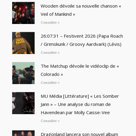
Wooden dévoile sa nouvelle chanson «
Veil of Mankind »
Consulter »
26:07:31 – Festivent 2026 (Papa Roach
/ Grimskunk / Groovy Aardvark) (Lévis)
Consulter »
The Matchup dévoile le vidéoclip de «
Colorado »
Consulter »
MU Média [Littérature] « Les Somber
Jann » – Une analyse du roman de
Havendean par Molly Caisse-Vee
Consulter »
Dragonland lancera son nouvel album