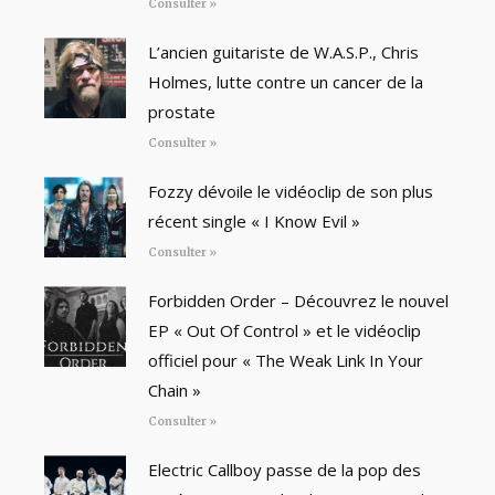
Consulter »
L’ancien guitariste de W.A.S.P., Chris
Holmes, lutte contre un cancer de la
prostate
Consulter »
Fozzy dévoile le vidéoclip de son plus
récent single « I Know Evil »
Consulter »
Forbidden Order – Découvrez le nouvel
EP « Out Of Control » et le vidéoclip
officiel pour « The Weak Link In Your
Chain »
Consulter »
Electric Callboy passe de la pop des