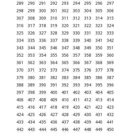
289
290
291
292
293
294
295
296
297
298
299
300
301
302
303
304
305
306
307
308
309
310
311
312
313
314
315
316
317
318
319
320
321
322
323
324
325
326
327
328
329
330
331
332
333
334
335
336
337
338
339
340
341
342
343
344
345
346
347
348
349
350
351
352
353
354
355
356
357
358
359
360
361
362
363
364
365
366
367
368
369
370
371
372
373
374
375
376
377
378
379
380
381
382
383
384
385
386
387
388
389
390
391
392
393
394
395
396
397
398
399
400
401
402
403
404
405
406
407
408
409
410
411
412
413
414
415
416
417
418
419
420
421
422
423
424
425
426
427
428
429
430
431
432
433
434
435
436
437
438
439
440
441
442
443
444
445
446
447
448
449
450