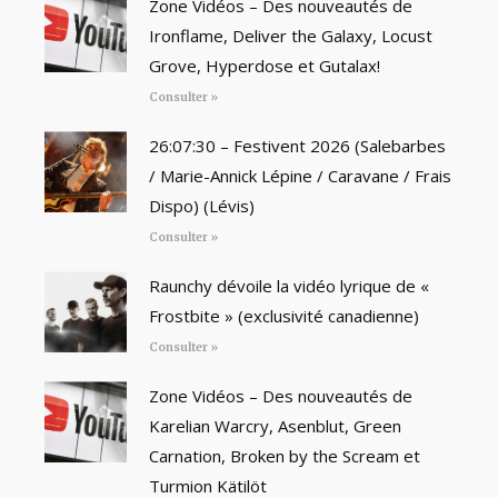
Zone Vidéos – Des nouveautés de
Ironflame, Deliver the Galaxy, Locust
Grove, Hyperdose et Gutalax!
Consulter »
26:07:30 – Festivent 2026 (Salebarbes
/ Marie-Annick Lépine / Caravane / Frais
Dispo) (Lévis)
Consulter »
Raunchy dévoile la vidéo lyrique de «
Frostbite » (exclusivité canadienne)
Consulter »
Zone Vidéos – Des nouveautés de
Karelian Warcry, Asenblut, Green
Carnation, Broken by the Scream et
Turmion Kätilöt