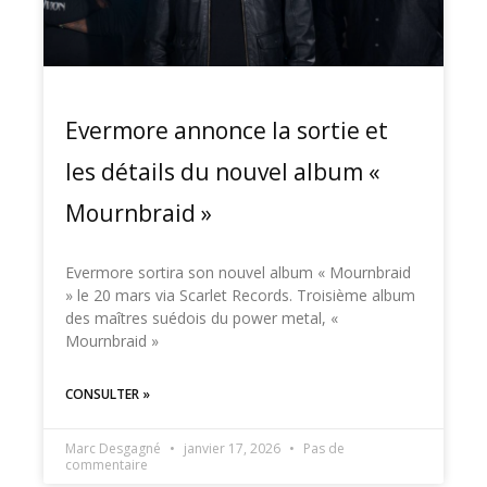
Evermore annonce la sortie et
les détails du nouvel album «
Mournbraid »
Evermore sortira son nouvel album « Mournbraid
» le 20 mars via Scarlet Records. Troisième album
des maîtres suédois du power metal, «
Mournbraid »
CONSULTER »
Marc Desgagné
janvier 17, 2026
Pas de
commentaire