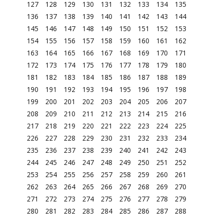
127
128
129
130
131
132
133
134
135
136
137
138
139
140
141
142
143
144
145
146
147
148
149
150
151
152
153
154
155
156
157
158
159
160
161
162
163
164
165
166
167
168
169
170
171
172
173
174
175
176
177
178
179
180
181
182
183
184
185
186
187
188
189
190
191
192
193
194
195
196
197
198
199
200
201
202
203
204
205
206
207
208
209
210
211
212
213
214
215
216
217
218
219
220
221
222
223
224
225
226
227
228
229
230
231
232
233
234
235
236
237
238
239
240
241
242
243
244
245
246
247
248
249
250
251
252
253
254
255
256
257
258
259
260
261
262
263
264
265
266
267
268
269
270
271
272
273
274
275
276
277
278
279
280
281
282
283
284
285
286
287
288