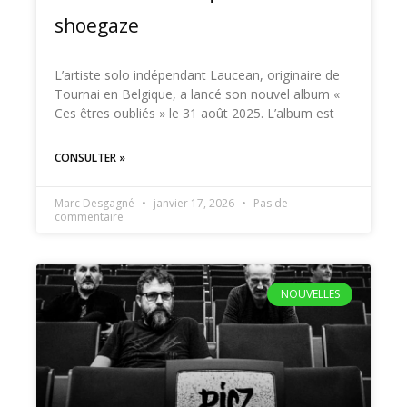
shoegaze
L’artiste solo indépendant Laucean, originaire de
Tournai en Belgique, a lancé son nouvel album «
Ces êtres oubliés » le 31 août 2025. L’album est
CONSULTER »
Marc Desgagné
janvier 17, 2026
Pas de
commentaire
NOUVELLES