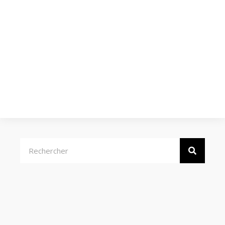
Rechercher