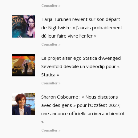
Consulter »
Tarja Turunen revient sur son départ
de Nightwish : « J’aurais probablement
dû leur faire vivre l’enfer »
Consulter »
Le projet alter ego Statica d’Avenged
Sevenfold dévoile un vidéoclip pour «
Statica »
Consulter »
Sharon Osbourne : « Nous discutons
avec des gens » pour l’Ozzfest 2027;
une annonce officielle arrivera « bientôt
»
Consulter »