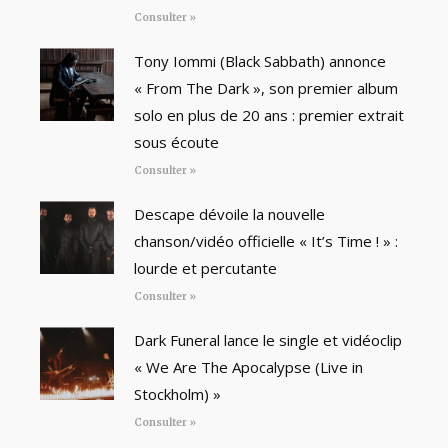
Consulter »
Tony Iommi (Black Sabbath) annonce
« From The Dark », son premier album
solo en plus de 20 ans : premier extrait
sous écoute
Consulter »
Descape dévoile la nouvelle
chanson/vidéo officielle « It’s Time ! » :
lourde et percutante
Consulter »
Dark Funeral lance le single et vidéoclip
« We Are The Apocalypse (Live in
Stockholm) »
Consulter »