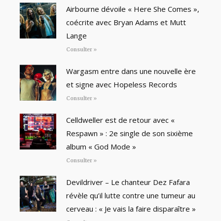
Airbourne dévoile « Here She Comes »,
coécrite avec Bryan Adams et Mutt
Lange
Consulter »
Wargasm entre dans une nouvelle ère
et signe avec Hopeless Records
Consulter »
Celldweller est de retour avec «
Respawn » : 2e single de son sixième
album « God Mode »
Consulter »
Devildriver – Le chanteur Dez Fafara
révèle qu’il lutte contre une tumeur au
cerveau : « Je vais la faire disparaître »