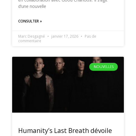
d’une nouvelle
CONSULTER »
Marc Desgagné
janvier 17, 2026
Pas de
commentaire
NOUVELLES
Humanity’s Last Breath dévoile