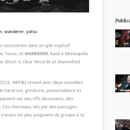
Public
um
,
wanderer
,
yatsu
 rencontrent dans un split explosif
 au Texas, et
WANDERER
, basé à Minneapolis
 The Ghost Is Clear Records et Mummified
2023,
YATSU
revient avec deux nouvelles
de hardcore, grindcore, powerviolence et
ppuient sur des riffs dissonants, des
s. Ces morceaux, liés par des passages
 travaux les plus poignants du groupe à ce