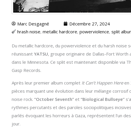
Marc Desgagné
Décembre 27, 2024
hrash noise
,
metallic hardcore
,
powerviolence
,
split alb
Du metallic hardcore, du powerviolence et du harsh noise se
réunissant
YATSU
, groupe originaire de Dallas-Fort Worth
dans le Minnesota. Ce split est maintenant disponible via
Gasp Records.
Après leur premier album complet
It Can’t Happen Here
en 
pièces marquant une évolution dans leur mélange corrosif 
noise rock.
“October Seventh”
et
“Biological Bullseye”
s’a
rythmes percutants et des paroles sociopolitiques incisive
parlés évoquant les horreurs à Gaza, représentent l’un des
jour.