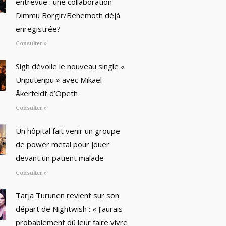
entrevue : une collaboration
Dimmu Borgir/Behemoth déjà
enregistrée?
Consulter »
Sigh dévoile le nouveau single «
Unputenpu » avec Mikael
Åkerfeldt d’Opeth
Consulter »
Un hôpital fait venir un groupe
de power metal pour jouer
devant un patient malade
Consulter »
Tarja Turunen revient sur son
départ de Nightwish : « J’aurais
probablement dû leur faire vivre