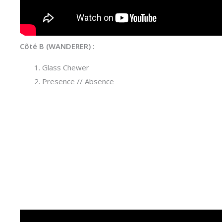
Côté B (WANDERER) :
Glass Chewer
Presence // Absence