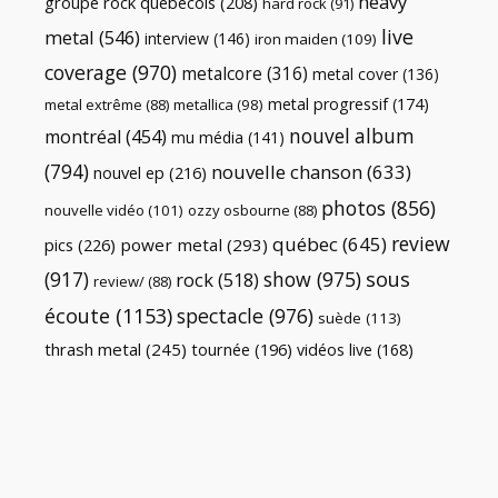
heavy
groupe rock québécois
(208)
hard rock
(91)
live
metal
(546)
interview
(146)
iron maiden
(109)
coverage
(970)
metalcore
(316)
metal cover
(136)
metal progressif
(174)
metal extrême
(88)
metallica
(98)
nouvel album
montréal
(454)
mu média
(141)
(794)
nouvelle chanson
(633)
nouvel ep
(216)
photos
(856)
nouvelle vidéo
(101)
ozzy osbourne
(88)
review
québec
(645)
pics
(226)
power metal
(293)
(917)
show
(975)
sous
rock
(518)
review/
(88)
écoute
(1153)
spectacle
(976)
suède
(113)
thrash metal
(245)
tournée
(196)
vidéos live
(168)