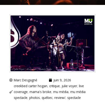
Marc Desgagné
juin 9, 2026
creekbed carter hogan
,
critique
,
julie voyer
,
live
coverage
,
mama's broke
,
mu média
,
mu média
spectacle
,
photos
,
québec
,
review/
,
spectacle