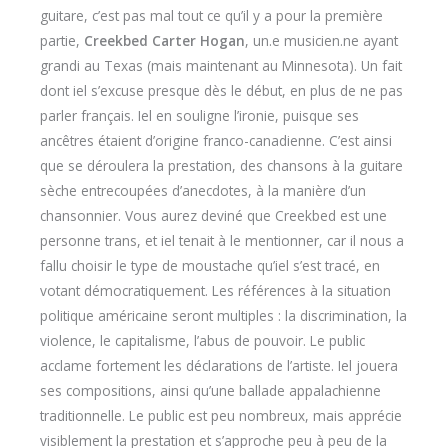
guitare, c’est pas mal tout ce qu’il y a pour la première
partie,
Creekbed Carter Hogan
, un.e musicien.ne ayant
grandi au Texas (mais maintenant au Minnesota). Un fait
dont iel s’excuse presque dès le début, en plus de ne pas
parler français. Iel en souligne l’ironie, puisque ses
ancêtres étaient d’origine franco-canadienne. C’est ainsi
que se déroulera la prestation, des chansons à la guitare
sèche entrecoupées d’anecdotes, à la manière d’un
chansonnier. Vous aurez deviné que Creekbed est une
personne trans, et iel tenait à le mentionner, car il nous a
fallu choisir le type de moustache qu’iel s’est tracé, en
votant démocratiquement. Les références à la situation
politique américaine seront multiples : la discrimination, la
violence, le capitalisme, l’abus de pouvoir. Le public
acclame fortement les déclarations de l’artiste. Iel jouera
ses compositions, ainsi qu’une ballade appalachienne
traditionnelle. Le public est peu nombreux, mais apprécie
visiblement la prestation et s’approche peu à peu de la