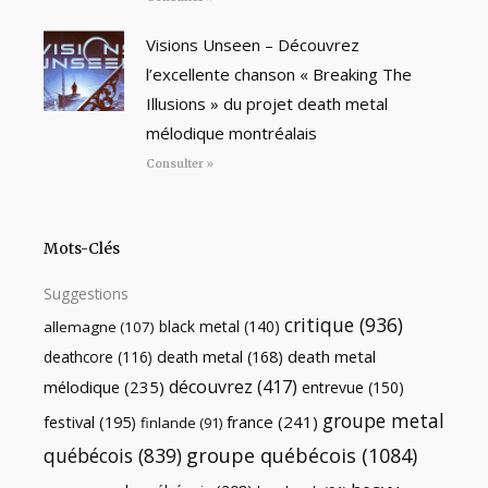
Visions Unseen – Découvrez
l’excellente chanson « Breaking The
Illusions » du projet death metal
mélodique montréalais
Consulter »
Mots-Clés
Suggestions
critique
(936)
black metal
(140)
allemagne
(107)
death metal
death metal
(168)
deathcore
(116)
découvrez
(417)
mélodique
(235)
entrevue
(150)
groupe metal
festival
(195)
france
(241)
finlande
(91)
québécois
(839)
groupe québécois
(1084)