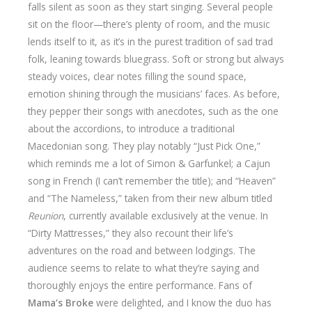
falls silent as soon as they start singing. Several people
sit on the floor—there’s plenty of room, and the music
lends itself to it, as it’s in the purest tradition of sad trad
folk, leaning towards bluegrass. Soft or strong but always
steady voices, clear notes filling the sound space,
emotion shining through the musicians’ faces. As before,
they pepper their songs with anecdotes, such as the one
about the accordions, to introduce a traditional
Macedonian song. They play notably “Just Pick One,”
which reminds me a lot of Simon & Garfunkel; a Cajun
song in French (I can’t remember the title); and “Heaven”
and “The Nameless,” taken from their new album titled
Reunion
, currently available exclusively at the venue. In
“Dirty Mattresses,” they also recount their life’s
adventures on the road and between lodgings. The
audience seems to relate to what they’re saying and
thoroughly enjoys the entire performance. Fans of
Mama’s Broke
were delighted, and I know the duo has