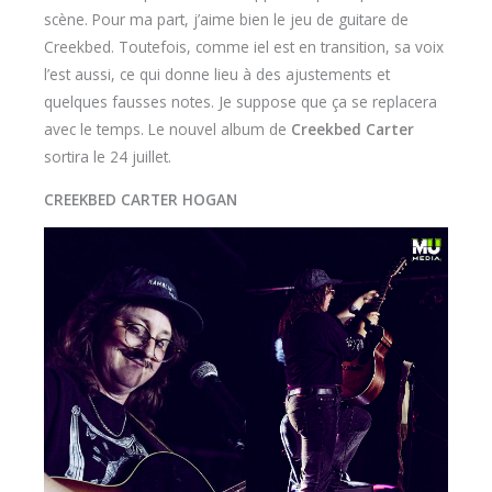
scène. Pour ma part, j’aime bien le jeu de guitare de
Creekbed. Toutefois, comme iel est en transition, sa voix
l’est aussi, ce qui donne lieu à des ajustements et
quelques fausses notes. Je suppose que ça se replacera
avec le temps. Le nouvel album de
Creekbed Carter
sortira le 24 juillet.
CREEKBED CARTER HOGAN