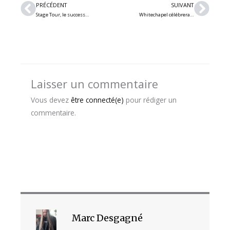
Précédent
Suiv
PRÉCÉDENT
SUIVANT
Stage Tour, le successeur spirituel de Guitar Hero, révèle sa bande sonore initiale
Whitechapel célébrera ses 20 ans à Montréal en novembre
Laisser un commentaire
Vous devez
être connecté(e)
pour rédiger un
commentaire.
Marc Desgagné