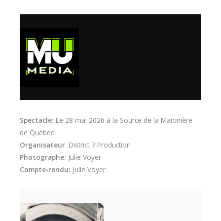
Spectacle:
Le 28 mai 2026 à la Source de la Martinière
de Québec
Organisateur
: District 7 Production
Photographe:
Julie Voyer
Compte-rendu:
Julie Voyer