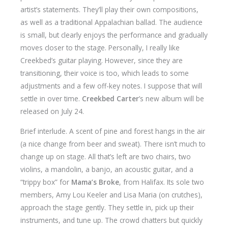
artist’s statements. They’ll play their own compositions,
as well as a traditional Appalachian ballad. The audience
is small, but clearly enjoys the performance and gradually
moves closer to the stage. Personally, I really like
Creekbed’s guitar playing. However, since they are
transitioning, their voice is too, which leads to some
adjustments and a few off-key notes. I suppose that will
settle in over time.
Creekbed Carter
’s new album will be
released on July 24.
Brief interlude. A scent of pine and forest hangs in the air
(a nice change from beer and sweat). There isn’t much to
change up on stage. All that’s left are two chairs, two
violins, a mandolin, a banjo, an acoustic guitar, and a
“trippy box” for
Mama’s Broke
, from Halifax. Its sole two
members, Amy Lou Keeler and Lisa Maria (on crutches),
approach the stage gently. They settle in, pick up their
instruments, and tune up. The crowd chatters but quickly