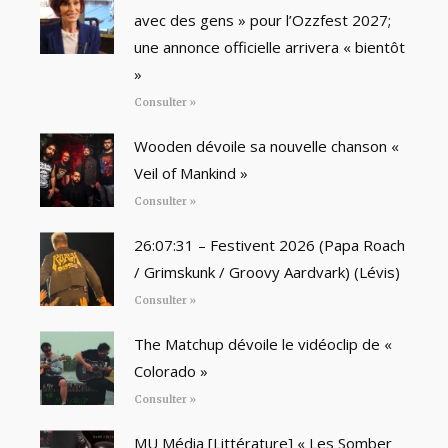
avec des gens » pour l’Ozzfest 2027;
une annonce officielle arrivera « bientôt
»
Consulter »
Wooden dévoile sa nouvelle chanson «
Veil of Mankind »
Consulter »
26:07:31 – Festivent 2026 (Papa Roach
/ Grimskunk / Groovy Aardvark) (Lévis)
Consulter »
The Matchup dévoile le vidéoclip de «
Colorado »
Consulter »
MU Média [Littérature] « Les Somber