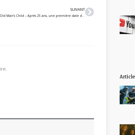
Suivant
SUIVANT
Old Man’s Child – Après 25 ans, une première date de spectacle confirmée
re.
Articl