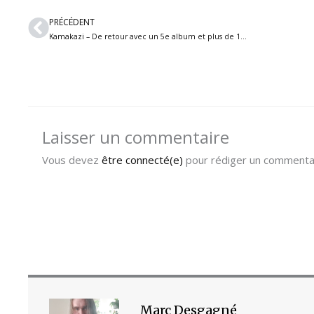
Précédent
PRÉCÉDENT
Kamakazi – De retour avec un 5e album et plus de 18 ans de carrière
Laisser un commentaire
Vous devez
être connecté(e)
pour rédiger un commentai
Marc Desgagné