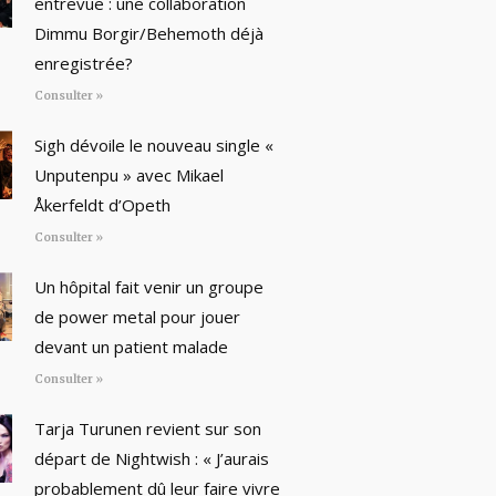
entrevue : une collaboration
Dimmu Borgir/Behemoth déjà
enregistrée?
Consulter »
Sigh dévoile le nouveau single «
Unputenpu » avec Mikael
Åkerfeldt d’Opeth
Consulter »
Un hôpital fait venir un groupe
de power metal pour jouer
devant un patient malade
Consulter »
Tarja Turunen revient sur son
départ de Nightwish : « J’aurais
probablement dû leur faire vivre