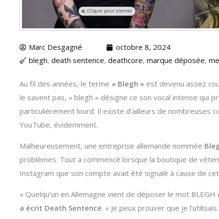
Marc Desgagné
octobre 8, 2024
blegh
,
death sentence
,
deathcore
,
marque déposée
,
me
Au fil des années, le terme
« Blegh »
est devenu assez cour
le savent pas, « blegh » désigne ce son vocal intense qui
particulièrement lourd. Il existe d’ailleurs de nombreuses 
YouTube, évidemment.
Malheureusement, une entreprise allemande nommée
Ble
problèmes. Tout a commencé lorsque la boutique de vête
Instagram que son compte avait été signalé à cause de ce
« Quelqu’un en Allemagne vient de déposer le mot BLEGH et,
a écrit Death Sentence
. « Je peux prouver que je l’utilisa