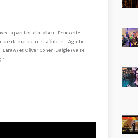
ec la parution d’un album. Pour cette
touré de musicien.nes affuté.es :
Agathe
t
,
Laraw
) et
Oliver Cohen-Daigle
(
Valse
ge.