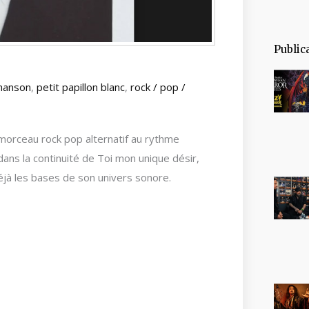
Public
chanson
,
petit papillon blanc
,
rock / pop /
 morceau rock pop alternatif au rythme
 dans la continuité de Toi mon unique désir,
éjà les bases de son univers sonore.