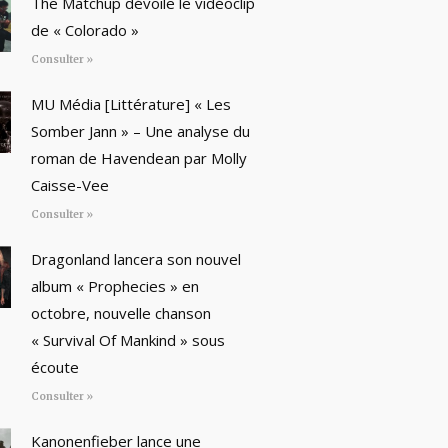
The Matchup dévoile le vidéoclip
de « Colorado »
Consulter »
MU Média [Littérature] « Les
Somber Jann » – Une analyse du
roman de Havendean par Molly
Caisse-Vee
Consulter »
Dragonland lancera son nouvel
album « Prophecies » en
octobre, nouvelle chanson
« Survival Of Mankind » sous
écoute
Consulter »
Kanonenfieber lance une