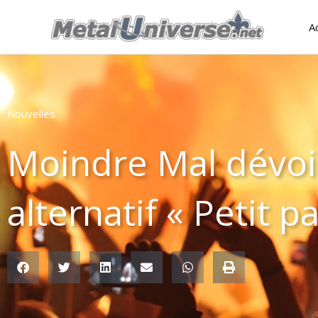
Aller
A
au
contenu
Nouvelles
Moindre Mal dévoi
alternatif « Petit p