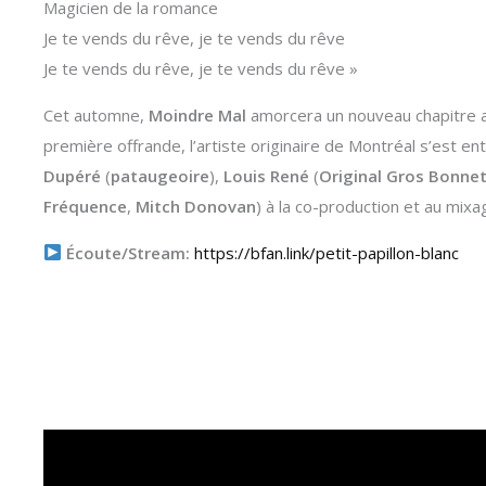
Magicien de la romance
Je te vends du rêve, je te vends du rêve
Je te vends du rêve, je te vends du rêve »
Cet automne,
Moindre Mal
amorcera un nouveau chapitre av
première offrande, l’artiste originaire de Montréal s’est en
Dupéré
(
pataugeoire
),
Louis René
(
Original Gros Bonne
Fréquence
,
Mitch Donovan
) à la co-production et au mixa
Écoute/Stream:
https://bfan.link/petit-papillon-blanc