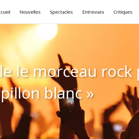
ccueil
Nouvelles
Spectacles
Entrevues
Critiques
le le morceau rock
apillon blanc »