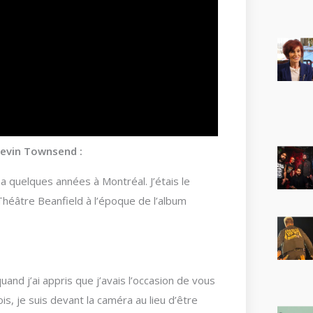
Devin Townsend :
 quelques années à Montréal. J’étais le
héâtre Beanfield à l’époque de l’album
uand j’ai appris que j’avais l’occasion de vous
is, je suis devant la caméra au lieu d’être