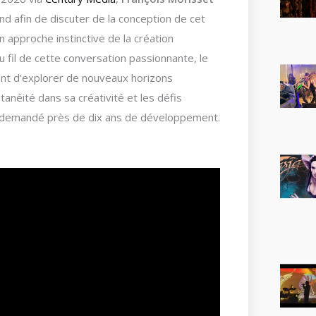
 afin de discuter de la conception de cet
approche instinctive de la création
Au fil de cette conversation passionnante, le
ant d’explorer de nouveaux horizons
anéité dans sa créativité et les défis
ura demandé près de dix ans de développement.