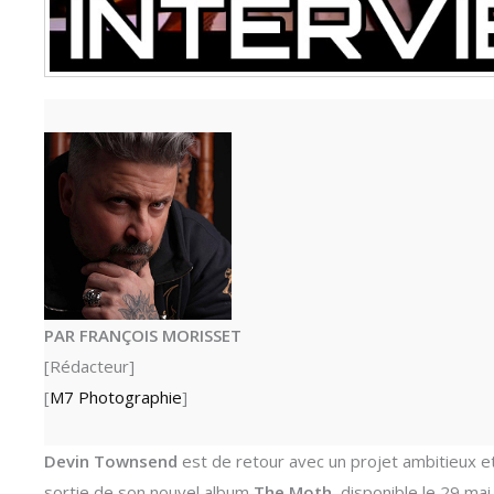
PAR FRANÇOIS MORISSET
[Rédacteur]
[
M7 Photographie
]
Devin Townsend
est de retour avec un projet ambitieux e
sortie de son nouvel album
The Moth
, disponible le 29 ma