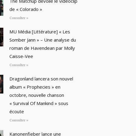
The Matchup dévoile le vidéoclip
de « Colorado »
Consulter »
MU Média [Littérature] « Les
Somber Jann » – Une analyse du
roman de Havendean par Molly
Caisse-Vee
Consulter »
Dragonland lancera son nouvel
album « Prophecies » en
octobre, nouvelle chanson
« Survival Of Mankind » sous
écoute
Consulter »
Kanonenfieber lance une