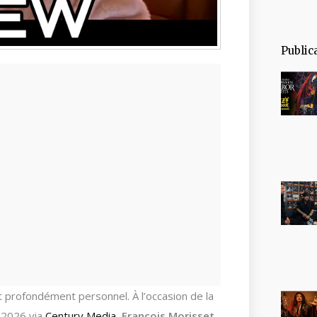
Public
t profondément personnel. À l’occasion de la
i 2026 via
Century Media
,
François Morisset