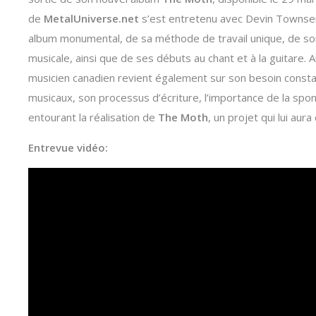
de
MetalUniverse.net
s’est entretenu avec Devin Townsend
album monumental, de sa méthode de travail unique, de son 
musicale, ainsi que de ses débuts au chant et à la guitare. 
musicien canadien revient également sur son besoin const
musicaux, son processus d’écriture, l’importance de la spont
entourant la réalisation de
The Moth
, un projet qui lui a
Entrevue vidéo: