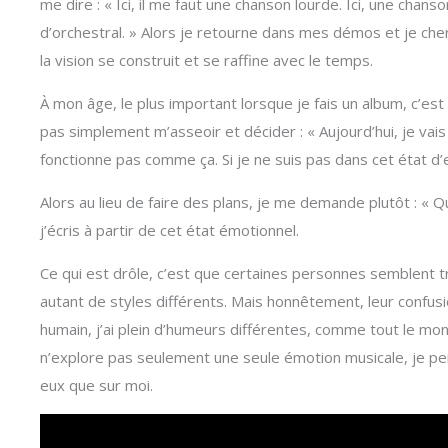
me dire : « Ici, il me faut une chanson lourde. Ici, une cha
d’orchestral. » Alors je retourne dans mes démos et je cher
la vision se construit et se raffine avec le temps.
À mon âge, le plus important lorsque je fais un album, c’es
pas simplement m’asseoir et décider : « Aujourd’hui, je vai
fonctionne pas comme ça. Si je ne suis pas dans cet état d
Alors au lieu de faire des plans, je me demande plutôt : « Q
j’écris à partir de cet état émotionnel.
Ce qui est drôle, c’est que certaines personnes semblent tr
autant de styles différents. Mais honnêtement, leur con
humain, j’ai plein d’humeurs différentes, comme tout le mond
n’explore pas seulement une seule émotion musicale, je pe
eux que sur moi.