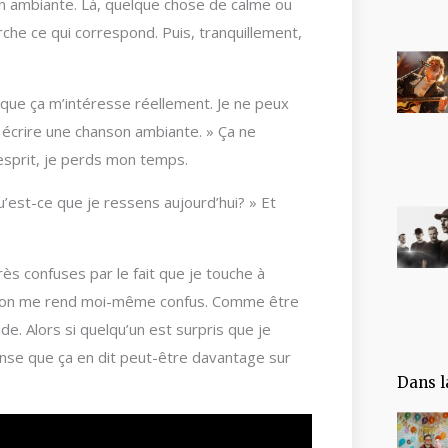
nson ambiante. Là, quelque chose de calme ou
che ce qui correspond. Puis, tranquillement,
t que ça m’intéresse réellement. Je ne peux
s écrire une chanson ambiante. » Ça ne
’esprit, je perds mon temps.
u’est-ce que je ressens aujourd’hui? » Et
ès confuses par le fait que je touche à
fusion me rend moi-même confus. Comme être
e. Alors si quelqu’un est surpris que je
nse que ça en dit peut-être davantage sur
Dans l