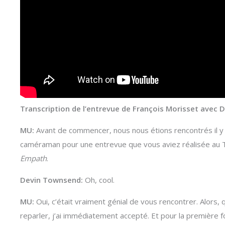
Transcription de l’entrevue de François Morisset avec 
MU:
Avant de commencer, nous nous étions rencontrés il y a
caméraman pour une entrevue que vous aviez réalisée au T
Empath
.
Devin Townsend:
Oh, cool.
MU:
Oui, c’était vraiment génial de vous rencontrer. Alors, q
reparler, j’ai immédiatement accepté. Et pour la première fo