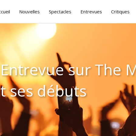
ccueil
Nouvelles
Spectacles
Entrevues
Critiques
Entrevue sur The M
et ses débuts