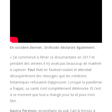
En octobre dernier, Orshoski déclarait également :
« J’ai commencé à filmer ce documentaire en 2017 et
pendant des années il n’y avait pas beaucoup de matériel
à capturer.
Paul
était en fauteuil roulant et attendait
désespérément des chirurgies que les médecins
britanniques refusaient d’approuver. Lorsque la pandémie
a frappé, sa santé s’est complètement détériorée. Et c’est
à ce moment que tout a changé pour lui et pour mon
film.
Kastro Pergjoni
, propriétaire du pub Cart & Horses à