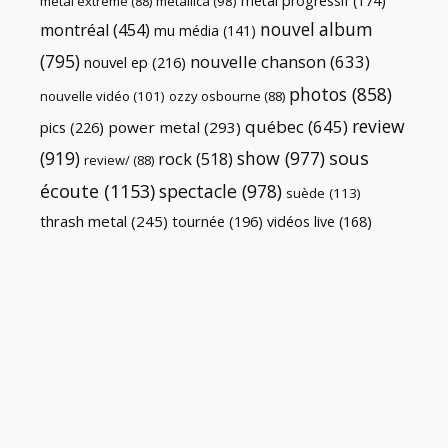
metal progressif
(174)
metal extrême
(88)
metallica
(98)
nouvel album
montréal
(454)
mu média
(141)
(795)
nouvelle chanson
(633)
nouvel ep
(216)
photos
(858)
nouvelle vidéo
(101)
ozzy osbourne
(88)
review
québec
(645)
pics
(226)
power metal
(293)
(919)
show
(977)
sous
rock
(518)
review/
(88)
écoute
(1153)
spectacle
(978)
suède
(113)
thrash metal
(245)
tournée
(196)
vidéos live
(168)