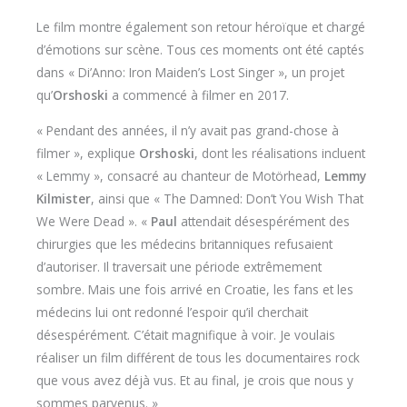
Le film montre également son retour héroïque et chargé
d’émotions sur scène. Tous ces moments ont été captés
dans « Di’Anno: Iron Maiden’s Lost Singer », un projet
qu’
Orshoski
a commencé à filmer en 2017.
« Pendant des années, il n’y avait pas grand-chose à
filmer », explique
Orshoski
, dont les réalisations incluent
« Lemmy », consacré au chanteur de Motörhead,
Lemmy
Kilmister
, ainsi que « The Damned: Don’t You Wish That
We Were Dead ». «
Paul
attendait désespérément des
chirurgies que les médecins britanniques refusaient
d’autoriser. Il traversait une période extrêmement
sombre. Mais une fois arrivé en Croatie, les fans et les
médecins lui ont redonné l’espoir qu’il cherchait
désespérément. C’était magnifique à voir. Je voulais
réaliser un film différent de tous les documentaires rock
que vous avez déjà vus. Et au final, je crois que nous y
sommes parvenus. »