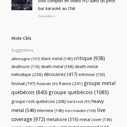
solo complet en vidéo HD dans un petit
bar karaoké au Chili
Consulter »
Mots-Clés
Suggestions
critique
(938)
black metal
(140)
allemagne
(107)
death metal
death metal
(168)
deathcore
(116)
découvrez
(417)
mélodique
(236)
entrevue
(150)
groupe metal
festival
(197)
france
(241)
finlande
(91)
québécois
(840)
groupe québécois
(1085)
heavy
groupe rock québécois
(208)
hard rock
(91)
live
metal
(546)
interview
(146)
iron maiden
(109)
coverage
(972)
metalcore
(316)
metal cover
(136)