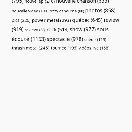
(795)
nouvelle chanson
(633)
nouvel ep
(216)
photos
(858)
nouvelle vidéo
(101)
ozzy osbourne
(88)
review
québec
(645)
pics
(226)
power metal
(293)
(919)
show
(977)
sous
rock
(518)
review/
(88)
écoute
(1153)
spectacle
(978)
suède
(113)
thrash metal
(245)
tournée
(196)
vidéos live
(168)