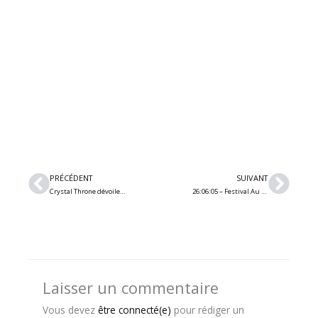
Précédent
Suiv
PRÉCÉDENT
SUIVANT
Crystal Throne dévoile le chanson/vidéo « Children Of The Ruins » et annonce son nouvel album
26:06:05 – Festival Au Lac 2026 – Jour 2 (Chevelle / Anberlin / Finch / Haste The Day / Emery / Aarsen)(Granby)
Laisser un commentaire
Vous devez
être connecté(e)
pour rédiger un