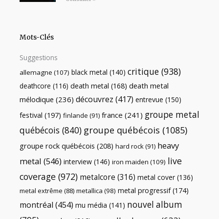
Mots-Clés
Suggestions
critique
(938)
black metal
(140)
allemagne
(107)
death metal
death metal
(168)
deathcore
(116)
découvrez
(417)
mélodique
(236)
entrevue
(150)
groupe metal
festival
(197)
france
(241)
finlande
(91)
québécois
(840)
groupe québécois
(1085)
heavy
groupe rock québécois
(208)
hard rock
(91)
live
metal
(546)
interview
(146)
iron maiden
(109)
coverage
(972)
metalcore
(316)
metal cover
(136)
metal progressif
(174)
metal extrême
(88)
metallica
(98)
nouvel album
montréal
(454)
mu média
(141)