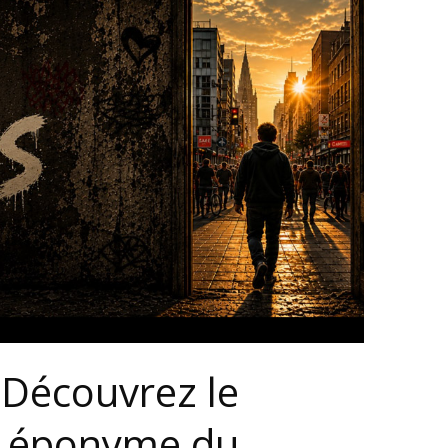
 Découvrez le
m éponyme du