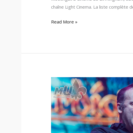
chaîne Light Cinema. La liste complète de
Read More »
Blind
Guardian
espère
compléter
la
préproduction
de