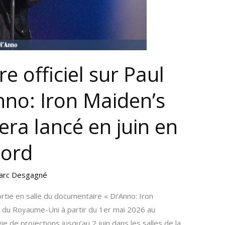
 officiel sur Paul
nno: Iron Maiden’s
sera lancé en juin en
Nord
arc Desgagné
rtie en salle du documentaire « Di’Anno: Iron
s du Royaume-Uni à partir du 1er mai 2026 au
 de projections jusqu’au 2 juin dans les salles de la