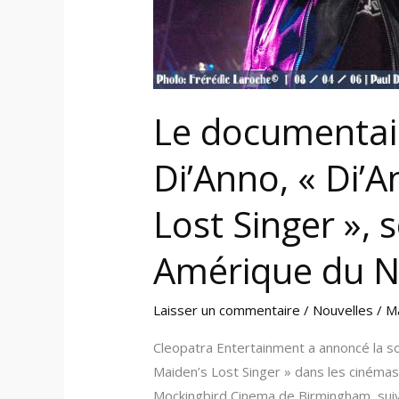
»,
sera
lancé
en
juin
Le documentaire
en
Amérique
Di’Anno, « Di’A
du
Nord
Lost Singer », 
Amérique du 
Laisser un commentaire
/
Nouvelles
/
M
Cleopatra Entertainment a annoncé la so
Maiden’s Lost Singer » dans les cinéma
Mockingbird Cinema de Birmingham, suivie