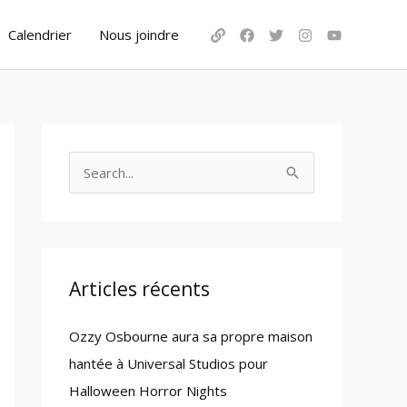
Calendrier
Nous joindre
S
e
a
r
c
Articles récents
h
Ozzy Osbourne aura sa propre maison
f
hantée à Universal Studios pour
o
Halloween Horror Nights
r