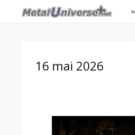
Aller
A
au
contenu
16 mai 2026
Sors
Dehors!