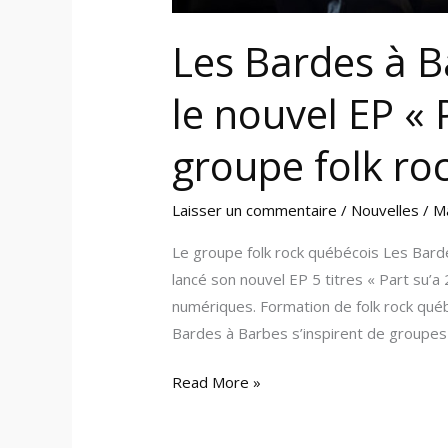
groupe
Les Bardes à 
folk
rock
le nouvel EP « 
québécois
groupe folk ro
Laisser un commentaire
/
Nouvelles
/
M
Le groupe folk rock québécois Les Bardes
lancé son nouvel EP 5 titres « Part su’a
numériques. Formation de folk rock québé
Bardes à Barbes s’inspirent de groupes
Read More »