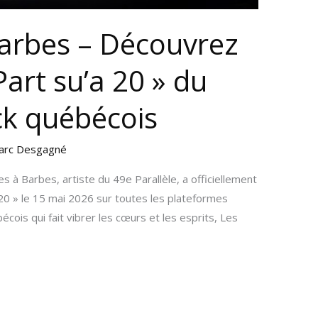
Barbes – Découvrez
Part su’a 20 » du
ck québécois
arc Desgagné
 à Barbes, artiste du 49e Parallèle, a officiellement
 20 » le 15 mai 2026 sur toutes les plateformes
cois qui fait vibrer les cœurs et les esprits, Les