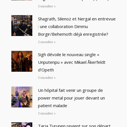
Consulter »
Shagrath, Silenoz et Nergal en entrevue
: une collaboration Dimmu
Borgir/Behemoth déjà enregistrée?
Consulter »
Sigh dévoile le nouveau single «
Unputenpu » avec Mikael Åkerfeldt
d’Opeth
Consulter »
Un hôpital fait venir un groupe de
power metal pour jouer devant un
patient malade
Consulter »
Tarja Turunen revient sur son départ