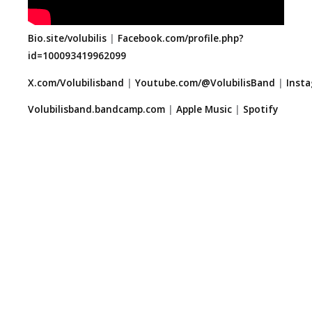
Bio.site/volubilis
|
Facebook.com/profile.php?
id=100093419962099
X.com/Volubilisband
|
Youtube.com/@VolubilisBand
|
Insta
Volubilisband.bandcamp.com
|
Apple Music
|
Spotify