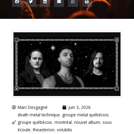
Marc Desgagné
juin 3, 2026
death metal technique
,
groupe metal québécois
,
groupe québécois
,
montréal
,
nouvel album
,
sous
écoute
,
theasterion
,
volubilis