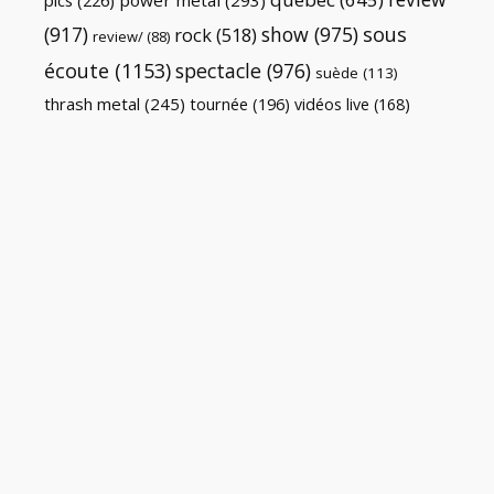
pics
(226)
power metal
(293)
(917)
show
(975)
sous
rock
(518)
review/
(88)
écoute
(1153)
spectacle
(976)
suède
(113)
thrash metal
(245)
tournée
(196)
vidéos live
(168)