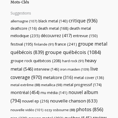
Mots-Clés
Suggestions
critique
(936)
black metal
(140)
allemagne
(107)
death metal
death metal
(168)
deathcore
(116)
découvrez
(417)
mélodique
(235)
entrevue
(150)
groupe metal
festival
(195)
france
(241)
finlande
(91)
québécois
(839)
groupe québécois
(1084)
heavy
groupe rock québécois
(208)
hard rock
(91)
live
metal
(546)
interview
(146)
iron maiden
(109)
coverage
(970)
metalcore
(316)
metal cover
(136)
metal progressif
(174)
metal extrême
(88)
metallica
(98)
nouvel album
montréal
(454)
mu média
(141)
(794)
nouvelle chanson
(633)
nouvel ep
(216)
photos
(856)
nouvelle vidéo
(101)
ozzy osbourne
(88)
review
québec
(645)