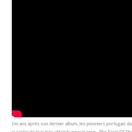
Dix ans après son dernier album, les pionniers portugais d
la sortie de leur très attendu nouvel opus,
The Tarot Of The