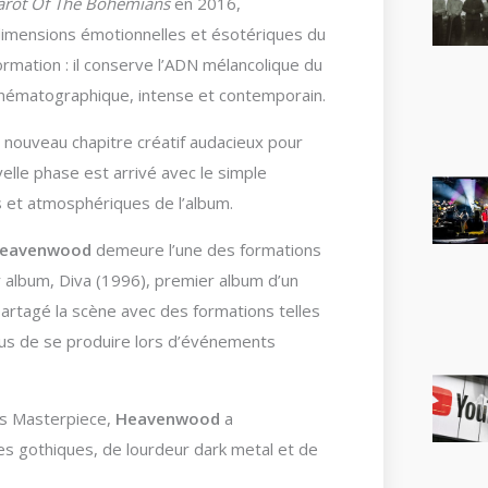
arot Of The Bohemians
en 2016,
imensions émotionnelles et ésotériques du
formation : il conserve l’ADN mélancolique du
 cinématographique, intense et contemporain.
ouveau chapitre créatif audacieux pour
elle phase est arrivé avec le simple
s et atmosphériques de l’album.
eavenwood
demeure l’une des formations
 album, Diva (1996), premier album d’un
partagé la scène avec des formations telles
plus de se produire lors d’événements
ss Masterpiece,
Heavenwood
a
es gothiques, de lourdeur dark metal et de