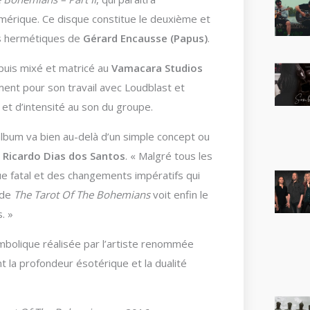
mérique. Ce disque constitue le deuxième et
its hermétiques de
Gérard Encausse (Papus)
.
puis mixé et matricé au
Vamacara Studios
ent pour son travail avec Loudblast et
 et d’intensité au son du groupe.
lbum va bien au-delà d’un simple concept ou
e
Ricardo Dias dos Santos
. « Malgré tous les
 fatal et des changements impératifs qui
 de
The Tarot Of The Bohemians
voit enfin le
. »
ymbolique réalisée par l’artiste renommée
nt la profondeur ésotérique et la dualité