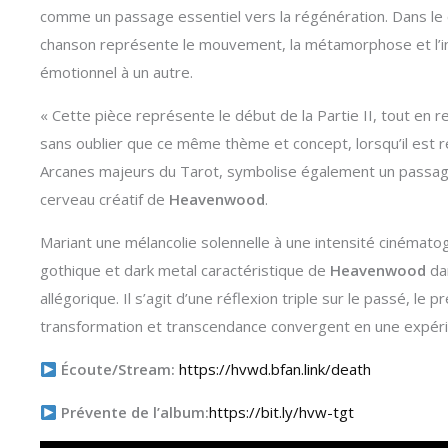
comme un passage essentiel vers la régénération. Dans le 
chanson représente le mouvement, la métamorphose et l’iné
émotionnel à un autre.
« Cette pièce représente le début de la Partie II, tout en ref
sans oublier que ce même thème et concept, lorsqu’il est 
Arcanes majeurs du Tarot, symbolise également un passag
cerveau créatif de
Heavenwood
.
Mariant une mélancolie solennelle à une intensité cinématogr
gothique et dark metal caractéristique de
Heavenwood
da
allégorique. Il s’agit d’une réflexion triple sur le passé, le
transformation et transcendance convergent en une expérie
Écoute/Stream:
https://hvwd.bfan.link/death
Prévente de l’album:
https://bit.ly/hvw-tgt