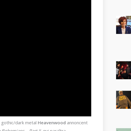
u gothic/dark metal
Heavenwood
annoncent
 Bohemians – Part II
, qui paraîtra