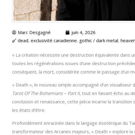
Marc Desgagné
juin 4, 2026
dead
,
exclusivité canadienne
,
gothic / dark metal
,
heave
« La création nécessite une destruction équivalente dans u
toutes les régénérations issues d’une destruction précéden
conséquent, la mort, considérée comme le passage d’un mo
« Death », le nouveau simple accompagné d’un visualiseur 
Tarot Of The Bohemians – Part II
, tout en faisant écho au d
conclusion et renaissance, cette pièce incarne la transition
les états d’être.
Profondément enracinée dans le langage ésotérique du Tar
transformateur des Arcanes majeurs, « Death » explore la 