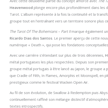
Avec cette deuxième partie du concept amorcé avec
The T
Heavenwood
plonge encore plus profondément dans les d
Tarot. L’album représente à la fois la continuité et la trans
groupe tout en l’entraînant vers un territoire sonore plus
The Tarot Of The Bohemians – Part II
marque également un n
Ricardo Dias dos Santos
. Le premier aperçu de cette nouv
numérique « Death », qui pose les fondations conceptuelle
Avec une carrière s’étendant sur plus de trois décennies,
H
métal portugaises les plus respectées. Depuis son premier
groupe métal portugais à être lancé au Japon, le groupe a 
que Cradle of Filth, In Flames, Amorphis et Moonspell, en 
prestigieux comme le festival Wacken Open Air.
Au fil de son évolution, de Swallow à Redemption puis Aby
continuellement raffiné son mélange distinctif d’atmosphèr
textes introspectifs.