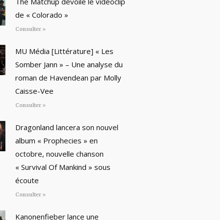
The Matchup dévoile le vidéoclip
de « Colorado »
Consulter »
MU Média [Littérature] « Les
Somber Jann » – Une analyse du
roman de Havendean par Molly
Caisse-Vee
Consulter »
Dragonland lancera son nouvel
album « Prophecies » en
octobre, nouvelle chanson
« Survival Of Mankind » sous
écoute
Consulter »
Kanonenfieber lance une