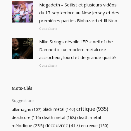
Megadeth – Setlist et plusieurs vidéos
du 17 septembre au New Jersey et des
premières parties Biohazard et Ill Nino
Consulter »
Mike Strings dévoile l’EP « Veil of the
Damned » : un modern metalcore
accrocheur, lourd et de grande qualité
Consulter »
Mots-Clés
Suggestions
critique
(935)
black metal
(140)
allemagne
(107)
death metal
death metal
(168)
deathcore
(116)
découvrez
(417)
mélodique
(235)
entrevue
(150)