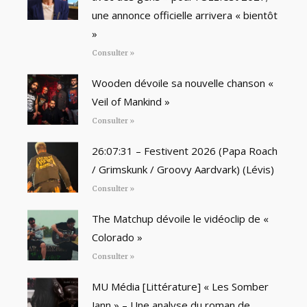
une annonce officielle arrivera « bientôt
»
Consulter »
Wooden dévoile sa nouvelle chanson «
Veil of Mankind »
Consulter »
26:07:31 – Festivent 2026 (Papa Roach
/ Grimskunk / Groovy Aardvark) (Lévis)
Consulter »
The Matchup dévoile le vidéoclip de «
Colorado »
Consulter »
MU Média [Littérature] « Les Somber
Jann » – Une analyse du roman de