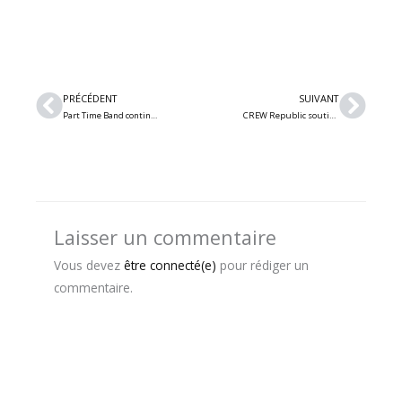
Précédent
Suiv
PRÉCÉDENT
SUIVANT
Part Time Band continue sur sa lancée avec le single « Disconnect »
CREW Republic soutient fièrement la tournée mondiale Run For Your Lives 2026 d’Iron Maiden en Europe
Laisser un commentaire
Vous devez
être connecté(e)
pour rédiger un
commentaire.