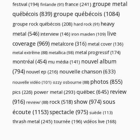
groupe metal
festival
(194)
france
(241)
finlande
(91)
québécois
(839)
groupe québécois
(1084)
heavy
groupe rock québécois
(208)
hard rock
(91)
live
metal
(546)
interview
(146)
iron maiden
(109)
coverage
(969)
metalcore
(316)
metal cover
(136)
metal progressif
(174)
metal extrême
(88)
metallica
(98)
nouvel album
montréal
(454)
mu média
(141)
(794)
nouvelle chanson
(633)
nouvel ep
(216)
photos
(855)
nouvelle vidéo
(101)
ozzy osbourne
(88)
review
québec
(645)
pics
(226)
power metal
(293)
(916)
show
(974)
sous
rock
(518)
review/
(88)
écoute
(1153)
spectacle
(975)
suède
(113)
thrash metal
(245)
tournée
(196)
vidéos live
(168)