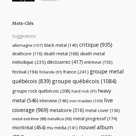
Mots-Clés
Suggestions
critique
(935)
black metal
(140)
allemagne
(107)
death metal
death metal
(168)
deathcore
(116)
découvrez
(417)
mélodique
(235)
entrevue
(150)
groupe metal
festival
(194)
france
(241)
finlande
(91)
québécois
(839)
groupe québécois
(1084)
heavy
groupe rock québécois
(208)
hard rock
(91)
live
metal
(546)
interview
(146)
iron maiden
(109)
coverage
(969)
metalcore
(316)
metal cover
(136)
metal progressif
(174)
metal extrême
(88)
metallica
(98)
nouvel album
montréal
(454)
mu média
(141)