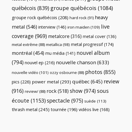
québécois
(839)
groupe québécois
(1084)
heavy
groupe rock québécois
(208)
hard rock
(91)
live
metal
(546)
interview
(146)
iron maiden
(109)
coverage
(969)
metalcore
(316)
metal cover
(136)
metal progressif
(174)
metal extrême
(88)
metallica
(98)
nouvel album
montréal
(454)
mu média
(141)
(794)
nouvelle chanson
(633)
nouvel ep
(216)
photos
(855)
nouvelle vidéo
(101)
ozzy osbourne
(88)
review
québec
(645)
pics
(226)
power metal
(293)
(916)
show
(974)
sous
rock
(518)
review/
(88)
écoute
(1153)
spectacle
(975)
suède
(113)
thrash metal
(245)
tournée
(196)
vidéos live
(168)