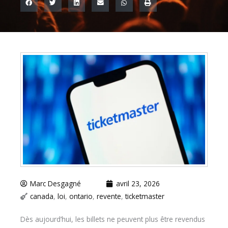
Marc Desgagné
avril 23, 2026
canada
,
loi
,
ontario
,
revente
,
ticketmaster
Dès aujourd’hui, les billets ne peuvent plus être revendus