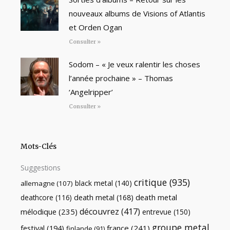
nouveaux albums de Visions of Atlantis
et Orden Ogan
Consulter »
Sodom – « Je veux ralentir les choses
l’année prochaine » – Thomas
‘Angelripper’
Consulter »
Mots-Clés
Suggestions
critique
(935)
black metal
(140)
allemagne
(107)
death metal
death metal
(168)
deathcore
(116)
découvrez
(417)
mélodique
(235)
entrevue
(150)
groupe metal
festival
(194)
france
(241)
finlande
(91)