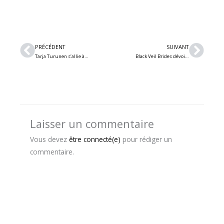
Précédent
Suiv
PRÉCÉDENT
SUIVANT
Tarja Turunen s’allie à Dani Filth de Cradle of Filth pour le single « I Don’t Care »
Black Veil Brides dévoile « Revenger » en collaboration avec Machine Head
Laisser un commentaire
Vous devez
être connecté(e)
pour rédiger un
commentaire.