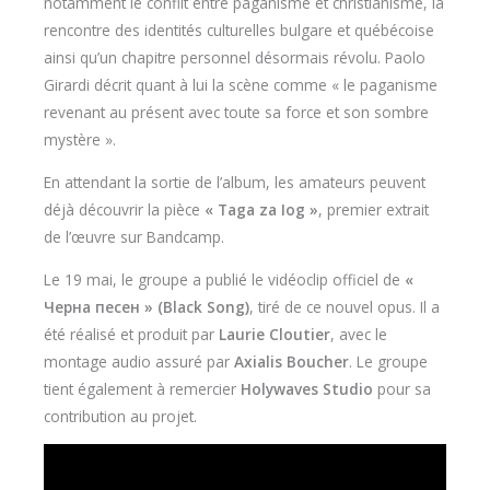
notamment le conflit entre paganisme et christianisme, la
rencontre des identités culturelles bulgare et québécoise
ainsi qu’un chapitre personnel désormais révolu. Paolo
Girardi décrit quant à lui la scène comme « le paganisme
revenant au présent avec toute sa force et son sombre
mystère ».
En attendant la sortie de l’album, les amateurs peuvent
déjà découvrir la pièce
« Taga za Iog »
, premier extrait
de l’œuvre sur Bandcamp.
Le 19 mai, le groupe a publié le vidéoclip officiel de
«
Черна песен » (Black Song)
, tiré de ce nouvel opus. Il a
été réalisé et produit par
Laurie Cloutier
, avec le
montage audio assuré par
Axialis Boucher
. Le groupe
tient également à remercier
Holywaves Studio
pour sa
contribution au projet.