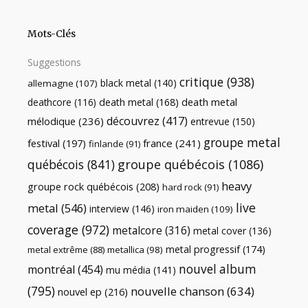
Mots-Clés
Suggestions
critique
(938)
black metal
(140)
allemagne
(107)
death metal
death metal
(168)
deathcore
(116)
découvrez
(417)
mélodique
(236)
entrevue
(150)
groupe metal
festival
(197)
france
(241)
finlande
(91)
québécois
(841)
groupe québécois
(1086)
heavy
groupe rock québécois
(208)
hard rock
(91)
live
metal
(546)
interview
(146)
iron maiden
(109)
coverage
(972)
metalcore
(316)
metal cover
(136)
metal progressif
(174)
metal extrême
(88)
metallica
(98)
nouvel album
montréal
(454)
mu média
(141)
(795)
nouvelle chanson
(634)
nouvel ep
(216)