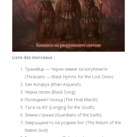
Liste des morceaux :
Тракийци — Черни химни за изгубените
(Thracians — Black Hymns for the Lost Ones)
Хан Аспарух (Khan Asparuh)
Черна песен (Black Song)
Последният поход (The Final March)
Тъга за Юг (Longing for the South)
Земни стражи (Guardians of the Earth)
Завръщането на родния бог (The Return of the
Native God)