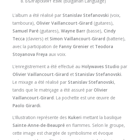
Българският език (Bulgarian Language)
L’album a été réalisé par
Stanislav Stefanovski
(voix,
tamboura),
Olivier Vaillancourt-Girard
(guitares),
Samuel Paré
(guitares),
Wayne Barr
(basse),
Cindy
Tecca
(claviers) et
Simon Vaillancourt-Girard
(batterie),
avec la participation de
Fanny Grenier
et
Teodora
Stoyanova Freya
aux voix.
L’enregistrement a été effectué au
Holywaves Studio
par
Olivier Vaillancourt-Girard
et
Stanislav Stefanovski
.
Le mixage a été réalisé par
Stanislav Stefanovski
,
tandis que le matriçage a été assuré par
Olivier
Vaillancourt-Girard
. La pochette est une œuvre de
Paolo Girardi
.
L’illustration représente des
Kukeri
mettant la basilique
Sainte-Anne-de-Beaupré
en flammes. Selon le groupe,
cette image est chargée de symbolisme et évoque