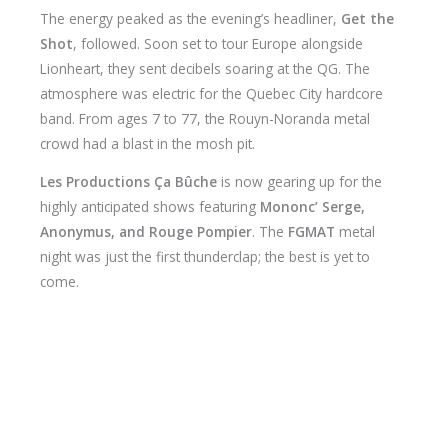
​The energy peaked as the evening’s headliner,
Get the
Shot
, followed. Soon set to tour Europe alongside
Lionheart, they sent decibels soaring at the QG. The
atmosphere was electric for the Quebec City hardcore
band. From ages 7 to 77, the Rouyn-Noranda metal
crowd had a blast in the mosh pit.
​Les Productions Ça Bûche
is now gearing up for the
highly anticipated shows featuring
Mononc’ Serge,
Anonymus, and Rouge Pompier
. The
FGMAT
metal
night was just the first thunderclap; the best is yet to
come.