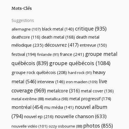
Mots-Clés
Suggestions
critique
(935)
black metal
(140)
allemagne
(107)
death metal
death metal
(168)
deathcore
(116)
découvrez
(417)
mélodique
(235)
entrevue
(150)
groupe metal
festival
(194)
france
(241)
finlande
(91)
québécois
(839)
groupe québécois
(1084)
heavy
groupe rock québécois
(208)
hard rock
(91)
live
metal
(546)
interview
(146)
iron maiden
(109)
coverage
(969)
metalcore
(316)
metal cover
(136)
metal progressif
(174)
metal extrême
(88)
metallica
(98)
nouvel album
montréal
(454)
mu média
(141)
(794)
nouvelle chanson
(633)
nouvel ep
(216)
photos
(855)
nouvelle vidéo
(101)
ozzy osbourne
(88)