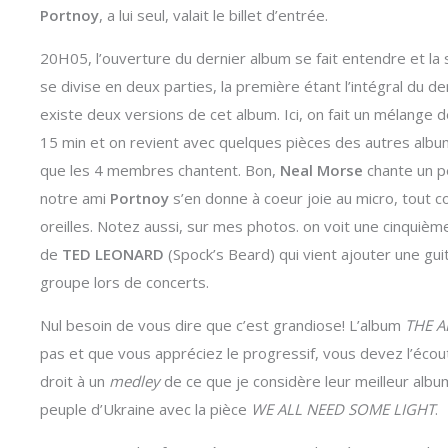
Portnoy
, a lui seul, valait le billet d’entrée.
20H05, l’ouverture du dernier album se fait entendre et la 
se divise en deux parties, la première étant l’intégral du d
existe deux versions de cet album. Ici, on fait un mélange d
15 min et on revient avec quelques pièces des autres album
que les 4 membres chantent. Bon,
Neal Morse
chante un p
notre ami
Portnoy
s’en donne à coeur joie au micro, tout
oreilles. Notez aussi, sur mes photos. on voit une cinquième
de
TED LEONARD
(Spock’s Beard) qui vient ajouter une guit
groupe lors de concerts.
Nul besoin de vous dire que c’est grandiose! L’album
THE A
pas et que vous appréciez le progressif, vous devez l’écou
droit à un
medley
de ce que je considère leur meilleur albu
peuple d’Ukraine avec la pièce
WE ALL NEED SOME LIGHT
.