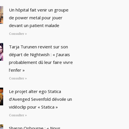
Un hôpital fait venir un groupe
de power metal pour jouer
devant un patient malade
Consulter »
Tarja Turunen revient sur son
départ de Nightwish : « J’aurais
probablement dû leur faire vivre
l’enfer »
Consulter »
Le projet alter ego Statica
d’Avenged Sevenfold dévoile un
vidéoclip pour « Statica »
Consulter »
Sharon Osbourne : « Nous