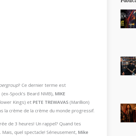
Public
pergroup
? Ce dernier terme est
E
(ex-Spock’s Beard NMB),
MIKE
lower Kings) et
PETE TREWAVAS
(Marillion)
ons la crème de la crème du monde progressif.
urée de 3 heures! Un rappel? Quand tes
. Mais, quel spectacle! Sérieusement,
Mike