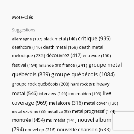
Mots-Clés
Suggestions
critique
(935)
black metal
(140)
allemagne
(107)
death metal
death metal
(168)
deathcore
(116)
découvrez
(417)
mélodique
(235)
entrevue
(150)
groupe metal
festival
(194)
france
(241)
finlande
(91)
québécois
(839)
groupe québécois
(1084)
heavy
groupe rock québécois
(208)
hard rock
(91)
live
metal
(546)
interview
(146)
iron maiden
(109)
coverage
(969)
metalcore
(316)
metal cover
(136)
metal progressif
(174)
metal extrême
(88)
metallica
(98)
nouvel album
montréal
(454)
mu média
(141)
(794)
nouvelle chanson
(633)
nouvel ep
(216)