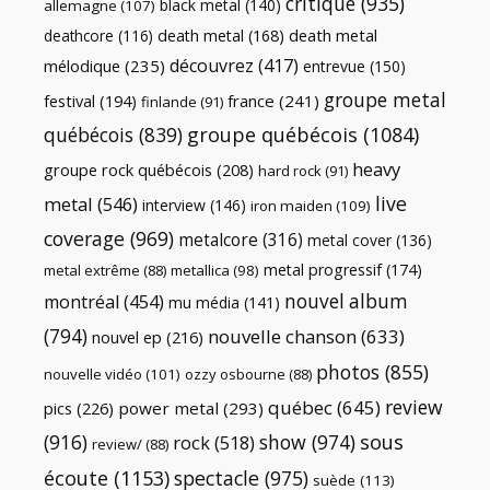
critique
(935)
black metal
(140)
allemagne
(107)
death metal
death metal
(168)
deathcore
(116)
découvrez
(417)
mélodique
(235)
entrevue
(150)
groupe metal
festival
(194)
france
(241)
finlande
(91)
québécois
(839)
groupe québécois
(1084)
heavy
groupe rock québécois
(208)
hard rock
(91)
live
metal
(546)
interview
(146)
iron maiden
(109)
coverage
(969)
metalcore
(316)
metal cover
(136)
metal progressif
(174)
metal extrême
(88)
metallica
(98)
nouvel album
montréal
(454)
mu média
(141)
(794)
nouvelle chanson
(633)
nouvel ep
(216)
photos
(855)
nouvelle vidéo
(101)
ozzy osbourne
(88)
review
québec
(645)
pics
(226)
power metal
(293)
(916)
show
(974)
sous
rock
(518)
review/
(88)
écoute
(1153)
spectacle
(975)
suède
(113)