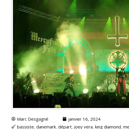
Marc Desgagné
janvier 16, 2024
bassiste
,
danemark
,
départ
,
joey vera
,
king diamond
,
me