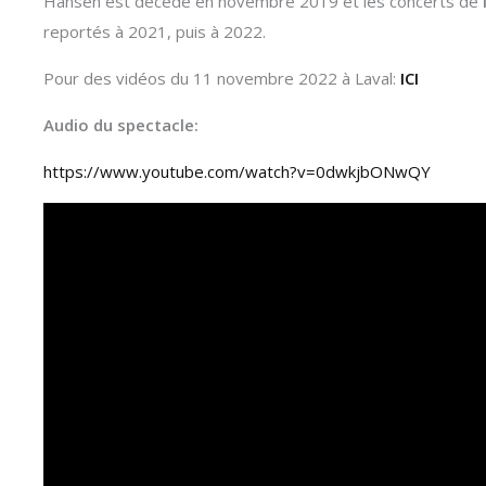
Hansen est décédé en novembre 2019 et les concerts de
reportés à 2021, puis à 2022.
Pour des vidéos du 11 novembre 2022 à Laval:
ICI
Audio du spectacle:
https://www.youtube.com/watch?v=0dwkjbONwQY