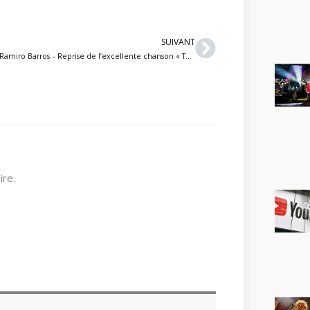
Suivant
SUIVANT
Ramiro Barros – Reprise de l’excellente chanson « The Bard’s Song » de Blind Guardian à la guitare classique
re.