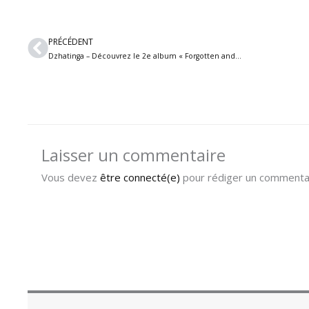
Précédent
PRÉCÉDENT
Dzhatinga – Découvrez le 2e album « Forgotten and Lost » du groupe black/death mélodique biélorusse
Laisser un commentaire
Vous devez
être connecté(e)
pour rédiger un commentai