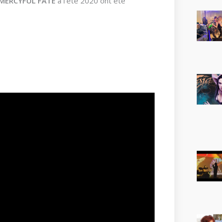
MERCYFUL FATE
à l’été 2020 ont été