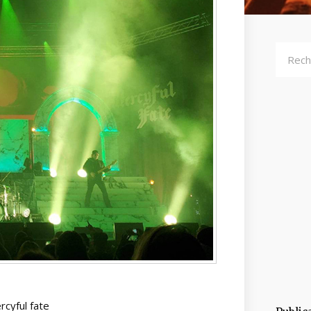
Recher
rcyful fate