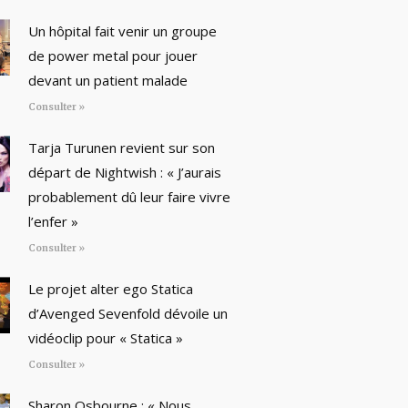
Un hôpital fait venir un groupe
de power metal pour jouer
devant un patient malade
Consulter »
Tarja Turunen revient sur son
départ de Nightwish : « J’aurais
probablement dû leur faire vivre
l’enfer »
Consulter »
Le projet alter ego Statica
d’Avenged Sevenfold dévoile un
vidéoclip pour « Statica »
Consulter »
Sharon Osbourne : « Nous