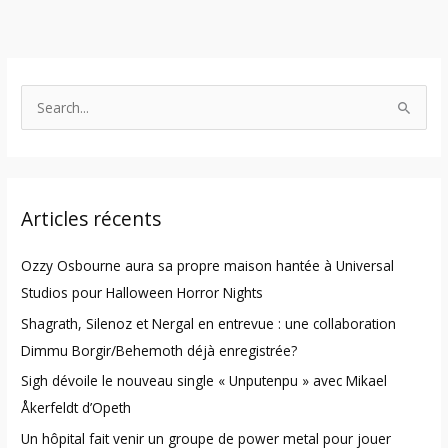
S
e
a
r
Articles récents
c
h
Ozzy Osbourne aura sa propre maison hantée à Universal
f
Studios pour Halloween Horror Nights
o
Shagrath, Silenoz et Nergal en entrevue : une collaboration
r
Dimmu Borgir/Behemoth déjà enregistrée?
:
Sigh dévoile le nouveau single « Unputenpu » avec Mikael
Åkerfeldt d’Opeth
Un hôpital fait venir un groupe de power metal pour jouer