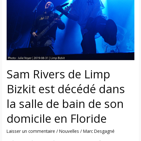
Limp
Bizkit
est
décédé
dans
la
salle
de
bain
Sam Rivers de Limp
de
son
Bizkit est décédé dans
domicile
en
la salle de bain de son
Floride
domicile en Floride
Laisser un commentaire
/
Nouvelles
/
Marc Desgagné