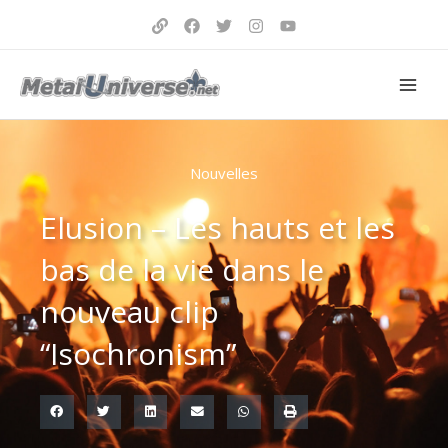
Aller
au
contenu
Nouvelles
Elusion – Les hauts et les
bas de la vie dans le
nouveau clip
“Isochronism”