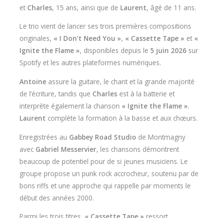
et
Charles
, 15 ans, ainsi que de
Laurent
, âgé de 11 ans.
Le trio vient de lancer ses trois premières compositions
originales,
« I Don’t Need You »
,
« Cassette Tape »
et
«
Ignite the Flame »
, disponibles depuis le
5 juin 2026
sur
Spotify et les autres plateformes numériques.
Antoine
assure la guitare, le chant et la grande majorité
de l’écriture, tandis que
Charles
est à la batterie et
interprète également la chanson
« Ignite the Flame »
.
Laurent
complète la formation à la basse et aux chœurs.
Enregistrées au
Gabbey Road Studio
de Montmagny
avec
Gabriel Messervier
, les chansons démontrent
beaucoup de potentiel pour de si jeunes musiciens. Le
groupe propose un punk rock accrocheur, soutenu par de
bons riffs et une approche qui rappelle par moments le
début des années 2000.
Parmi les trois titres,
« Cassette Tape »
ressort