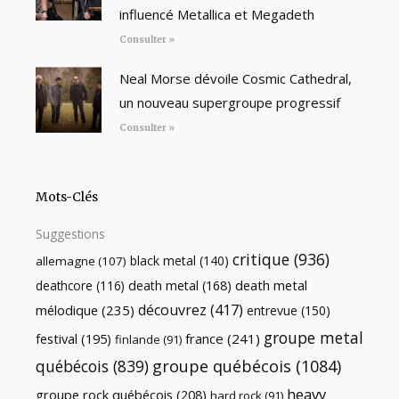
influencé Metallica et Megadeth
Consulter »
Neal Morse dévoile Cosmic Cathedral,
un nouveau supergroupe progressif
Consulter »
Mots-Clés
Suggestions
critique
(936)
black metal
(140)
allemagne
(107)
death metal
death metal
(168)
deathcore
(116)
découvrez
(417)
mélodique
(235)
entrevue
(150)
groupe metal
festival
(195)
france
(241)
finlande
(91)
québécois
(839)
groupe québécois
(1084)
heavy
groupe rock québécois
(208)
hard rock
(91)