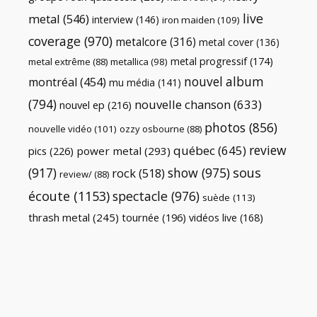
live
metal
(546)
interview
(146)
iron maiden
(109)
coverage
(970)
metalcore
(316)
metal cover
(136)
metal progressif
(174)
metal extrême
(88)
metallica
(98)
nouvel album
montréal
(454)
mu média
(141)
(794)
nouvelle chanson
(633)
nouvel ep
(216)
photos
(856)
nouvelle vidéo
(101)
ozzy osbourne
(88)
review
québec
(645)
pics
(226)
power metal
(293)
(917)
show
(975)
sous
rock
(518)
review/
(88)
écoute
(1153)
spectacle
(976)
suède
(113)
thrash metal
(245)
tournée
(196)
vidéos live
(168)