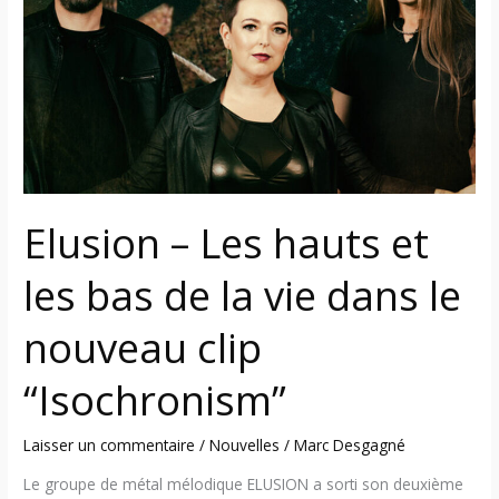
hauts
et
les
bas
de
la
vie
dans
Elusion – Les hauts et
le
nouveau
les bas de la vie dans le
clip
“Isochronism”
nouveau clip
“Isochronism”
Laisser un commentaire
/
Nouvelles
/
Marc Desgagné
Le groupe de métal mélodique ELUSION a sorti son deuxième