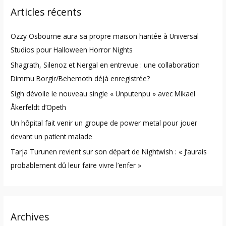
Articles récents
c
h
Ozzy Osbourne aura sa propre maison hantée à Universal
f
Studios pour Halloween Horror Nights
o
Shagrath, Silenoz et Nergal en entrevue : une collaboration
r
Dimmu Borgir/Behemoth déjà enregistrée?
:
Sigh dévoile le nouveau single « Unputenpu » avec Mikael
Åkerfeldt d’Opeth
Un hôpital fait venir un groupe de power metal pour jouer
devant un patient malade
Tarja Turunen revient sur son départ de Nightwish : « J’aurais
probablement dû leur faire vivre l’enfer »
Archives