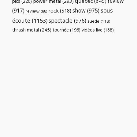
review
québec
(645)
pics
(226)
power metal
(293)
(917)
show
(975)
sous
rock
(518)
review/
(88)
écoute
(1153)
spectacle
(976)
suède
(113)
thrash metal
(245)
tournée
(196)
vidéos live
(168)