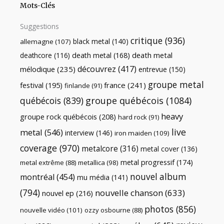
Mots-Clés
Suggestions
critique
(936)
black metal
(140)
allemagne
(107)
death metal
death metal
(168)
deathcore
(116)
découvrez
(417)
mélodique
(235)
entrevue
(150)
groupe metal
festival
(195)
france
(241)
finlande
(91)
québécois
(839)
groupe québécois
(1084)
heavy
groupe rock québécois
(208)
hard rock
(91)
live
metal
(546)
interview
(146)
iron maiden
(109)
coverage
(970)
metalcore
(316)
metal cover
(136)
metal progressif
(174)
metal extrême
(88)
metallica
(98)
nouvel album
montréal
(454)
mu média
(141)
(794)
nouvelle chanson
(633)
nouvel ep
(216)
photos
(856)
nouvelle vidéo
(101)
ozzy osbourne
(88)