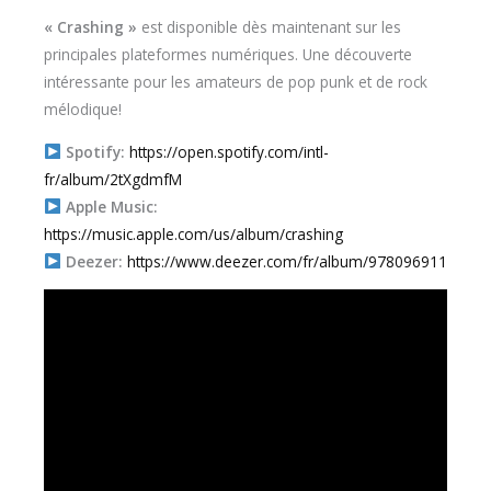
« Crashing »
est disponible dès maintenant sur les
principales plateformes numériques. Une découverte
intéressante pour les amateurs de pop punk et de rock
mélodique!
Spotify:
https://open.spotify.com/intl-
fr/album/2tXgdmfM
Apple Music:
https://music.apple.com/us/album/crashing
Deezer:
https://www.deezer.com/fr/album/978096911