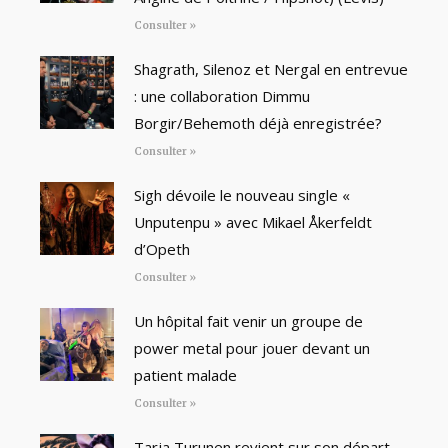
Consulter »
Shagrath, Silenoz et Nergal en entrevue
: une collaboration Dimmu
Borgir/Behemoth déjà enregistrée?
Consulter »
Sigh dévoile le nouveau single «
Unputenpu » avec Mikael Åkerfeldt
d’Opeth
Consulter »
Un hôpital fait venir un groupe de
power metal pour jouer devant un
patient malade
Consulter »
Tarja Turunen revient sur son départ