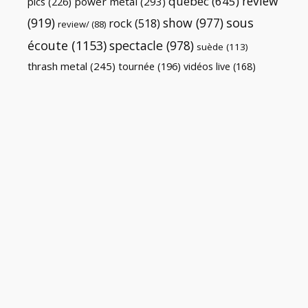
review
québec
(645)
pics
(226)
power metal
(293)
(919)
show
(977)
sous
rock
(518)
review/
(88)
écoute
(1153)
spectacle
(978)
suède
(113)
thrash metal
(245)
tournée
(196)
vidéos live
(168)