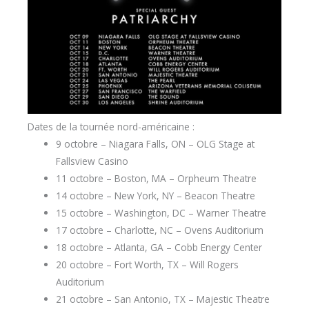
Dates de la tournée nord-américaine :
9 octobre – Niagara Falls, ON – OLG Stage at
Fallsview Casino
11 octobre – Boston, MA – Orpheum Theatre
14 octobre – New York, NY – Beacon Theatre
15 octobre – Washington, DC – Warner Theatre
17 octobre – Charlotte, NC – Ovens Auditorium
18 octobre – Atlanta, GA – Cobb Energy Center
20 octobre – Fort Worth, TX – Will Rogers
Auditorium
21 octobre – San Antonio, TX – Majestic Theatre