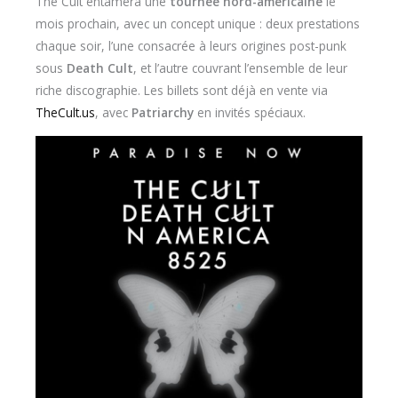
The Cult entamera une
tournée nord-américaine
le
mois prochain, avec un concept unique : deux prestations
chaque soir, l’une consacrée à leurs origines post-punk
sous
Death Cult
, et l’autre couvrant l’ensemble de leur
riche discographie. Les billets sont déjà en vente via
TheCult.us
, avec
Patriarchy
en invités spéciaux.