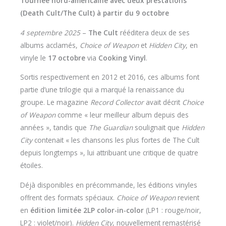
Tournée nord-américaine avec deux prestations
(Death Cult/The Cult) à partir du 9 octobre
4 septembre 2025
–
The Cult
rééditera deux de ses
albums acclamés,
Choice of Weapon
et
Hidden City
, en
vinyle le
17 octobre
via
Cooking Vinyl
.
Sortis respectivement en 2012 et 2016, ces albums font
partie d’une trilogie qui a marqué la renaissance du
groupe. Le magazine
Record Collector
avait décrit
Choice
of Weapon
comme « leur meilleur album depuis des
années », tandis que
The Guardian
soulignait que
Hidden
City
contenait « les chansons les plus fortes de The Cult
depuis longtemps », lui attribuant une critique de quatre
étoiles.
Déjà disponibles en précommande, les éditions vinyles
offrent des formats spéciaux.
Choice of Weapon
revient
en
édition limitée 2LP color-in-color
(LP1 : rouge/noir,
LP2 : violet/noir).
Hidden City
, nouvellement remastérisé