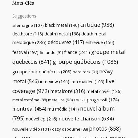
Mots-Clés
Suggestions
critique
(938)
black metal
(140)
allemagne
(107)
death metal
death metal
(168)
deathcore
(116)
découvrez
(417)
mélodique
(236)
entrevue
(150)
groupe metal
festival
(197)
france
(241)
finlande
(91)
québécois
(841)
groupe québécois
(1086)
heavy
groupe rock québécois
(208)
hard rock
(91)
live
metal
(546)
interview
(146)
iron maiden
(109)
coverage
(972)
metalcore
(316)
metal cover
(136)
metal progressif
(174)
metal extrême
(88)
metallica
(98)
nouvel album
montréal
(454)
mu média
(141)
(795)
nouvelle chanson
(634)
nouvel ep
(216)
photos
(858)
nouvelle vidéo
(101)
ozzy osbourne
(88)