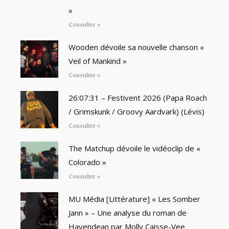
»
Consulter »
Wooden dévoile sa nouvelle chanson «
Veil of Mankind »
Consulter »
26:07:31 – Festivent 2026 (Papa Roach
/ Grimskunk / Groovy Aardvark) (Lévis)
Consulter »
The Matchup dévoile le vidéoclip de «
Colorado »
Consulter »
MU Média [Littérature] « Les Somber
Jann » – Une analyse du roman de
Havendean par Molly Caisse-Vee