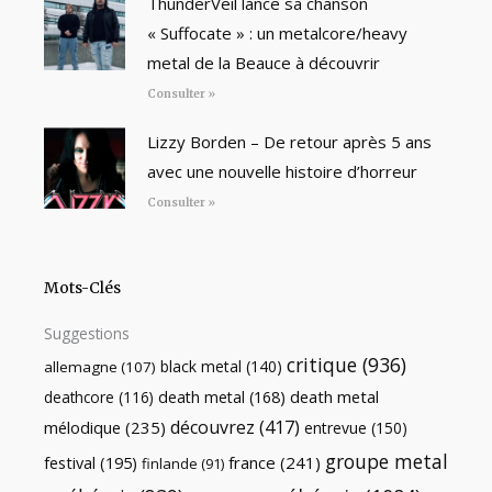
ThunderVeil lance sa chanson
« Suffocate » : un metalcore/heavy
metal de la Beauce à découvrir
Consulter »
Lizzy Borden – De retour après 5 ans
avec une nouvelle histoire d’horreur
Consulter »
Mots-Clés
Suggestions
critique
(936)
black metal
(140)
allemagne
(107)
death metal
death metal
(168)
deathcore
(116)
découvrez
(417)
mélodique
(235)
entrevue
(150)
groupe metal
festival
(195)
france
(241)
finlande
(91)