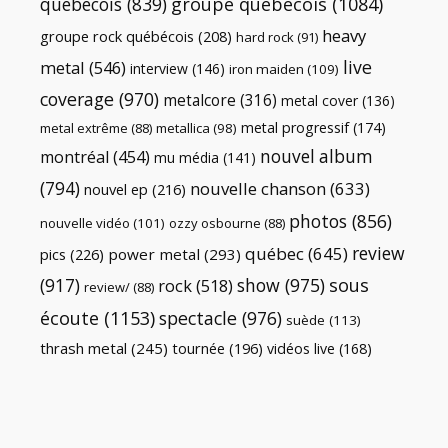
québécois
(839)
groupe québécois
(1084)
heavy
groupe rock québécois
(208)
hard rock
(91)
live
metal
(546)
interview
(146)
iron maiden
(109)
coverage
(970)
metalcore
(316)
metal cover
(136)
metal progressif
(174)
metal extrême
(88)
metallica
(98)
nouvel album
montréal
(454)
mu média
(141)
(794)
nouvelle chanson
(633)
nouvel ep
(216)
photos
(856)
nouvelle vidéo
(101)
ozzy osbourne
(88)
review
québec
(645)
pics
(226)
power metal
(293)
(917)
show
(975)
sous
rock
(518)
review/
(88)
écoute
(1153)
spectacle
(976)
suède
(113)
thrash metal
(245)
tournée
(196)
vidéos live
(168)