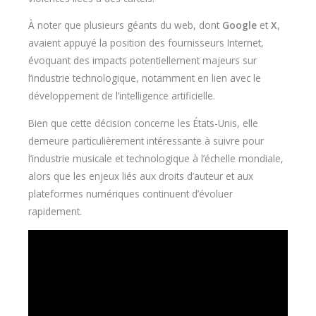
À noter que plusieurs géants du web, dont
Google
et
X
,
avaient appuyé la position des fournisseurs Internet,
évoquant des impacts potentiellement majeurs sur
l’industrie technologique, notamment en lien avec le
développement de l’intelligence artificielle.
Bien que cette décision concerne les États-Unis, elle
demeure particulièrement intéressante à suivre pour
l’industrie musicale et technologique à l’échelle mondiale,
alors que les enjeux liés aux droits d’auteur et aux
plateformes numériques continuent d’évoluer
rapidement.