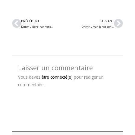
Précédent
Suiv
PRÉCÉDENT
SUIVANT
Dimmu Borgir annonce son nouvel album « Grand Serpent Rising » et dévoile un premier extrait
Only Human lance son premier album inventif « Planned Obsolescence »
Laisser un commentaire
Vous devez
être connecté(e)
pour rédiger un
commentaire.