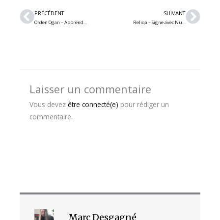
Précédent
Suiv
PRÉCÉDENT
SUIVANT
Orden Ogan – Apprends à combattre tes démons intérieurs avec le nouveau single « My Worst Enemy »
Reliqa – Signe avec Nuclear Blast et sort le single/vidéo « Terminal »
Laisser un commentaire
Vous devez
être connecté(e)
pour rédiger un
commentaire.
Marc Desgagné