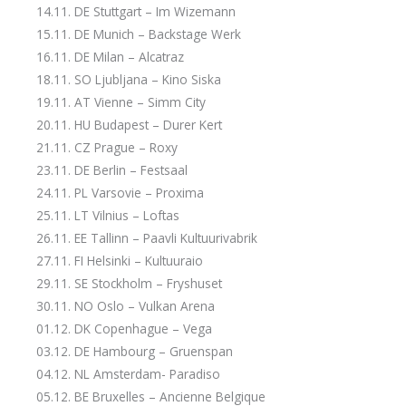
14.11. DE Stuttgart – Im Wizemann
15.11. DE Munich – Backstage Werk
16.11. DE Milan – Alcatraz
18.11. SO Ljubljana – Kino Siska
19.11. AT Vienne – Simm City
20.11. HU Budapest – Durer Kert
21.11. CZ Prague – Roxy
23.11. DE Berlin – Festsaal
24.11. PL Varsovie – Proxima
25.11. LT Vilnius – Loftas
26.11. EE Tallinn – Paavli Kultuurivabrik
27.11. FI Helsinki – Kultuuraio
29.11. SE Stockholm – Fryshuset
30.11. NO Oslo – Vulkan Arena
01.12. DK Copenhague – Vega
03.12. DE Hambourg – Gruenspan
04.12. NL Amsterdam- Paradiso
05.12. BE Bruxelles – Ancienne Belgique