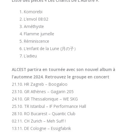
Liste des pièces « Les Chants De L’Aurore »:
Komorebi
L’envol 08:02
Améthyste
Flamme jumelle
Réminiscence
L’enfant de la Lune (月の子）
L’adieu
ALCEST partira en tournée avec son nouvel album à
l’automne 2024. Retrouvez le groupe en concert
21.10. HR Zagreb – Boogaloo
23.10. GR Athènes – Gagarin 205
24.10. GR Thessalonique – WE SKG
25.10. TR Istanbul – IF Performance Hall
28.10. RO Bucarest – Quantic Club
02.11. CH Zurich – Meh Suff !
13.11. DE Cologne – Essigfabrik