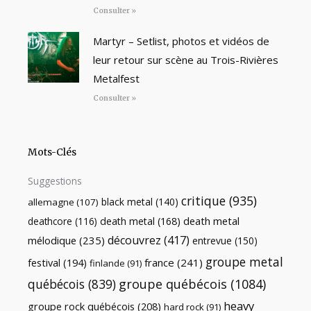
Consulter »
Martyr – Setlist, photos et vidéos de
leur retour sur scène au Trois-Rivières
Metalfest
Consulter »
Mots-Clés
Suggestions
critique
(935)
black metal
(140)
allemagne
(107)
death metal
death metal
(168)
deathcore
(116)
découvrez
(417)
mélodique
(235)
entrevue
(150)
groupe metal
festival
(194)
france
(241)
finlande
(91)
québécois
(839)
groupe québécois
(1084)
heavy
groupe rock québécois
(208)
hard rock
(91)