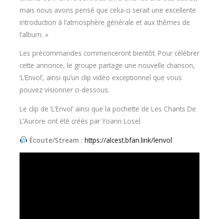
mais nous avons pensé que celui-ci serait une excellente
introduction à l’atmosphère générale et aux thèmes de
l’album. »
Les précommandes commenceront bientôt. Pour célébrer
cette annonce, le groupe partage une nouvelle chanson,
‘L’Envol’, ainsi qu’un clip vidéo exceptionnel que vous
pouvez visionner ci-dessous.
Le clip de ‘L’Envol’ ainsi que la pochette de Les Chants De
L’Aurore ont été créés par Yoann Losel.
Écoute/Stream :
https://alcest.bfan.link/lenvol