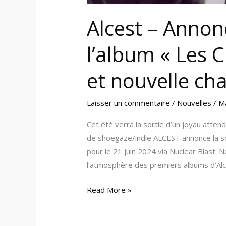
chanson
sous
Alcest – Annonc
écoute
l’album « Les 
et nouvelle ch
Laisser un commentaire
/
Nouvelles
/
M
Cet été verra la sortie d’un joyau atten
de shoegaze/indie ALCEST annonce la s
pour le 21 juin 2024 via Nuclear Blast. N
l’atmosphère des premiers albums d’Alce
Read More »