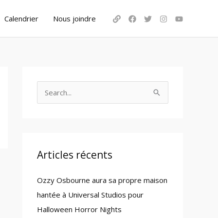
Calendrier
Nous joindre
S
e
a
r
c
Articles récents
h
Ozzy Osbourne aura sa propre maison
f
hantée à Universal Studios pour
o
Halloween Horror Nights
r