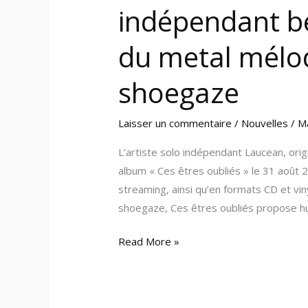
metal
indépendant bel
mélodique
et
du metal mélo
du
shoegaze
shoegaze
Laisser un commentaire
/
Nouvelles
/
M
L’artiste solo indépendant Laucean, orig
album « Ces êtres oubliés » le 31 août 
streaming, ainsi qu’en formats CD et vi
shoegaze, Ces êtres oubliés propose hu
Read More »