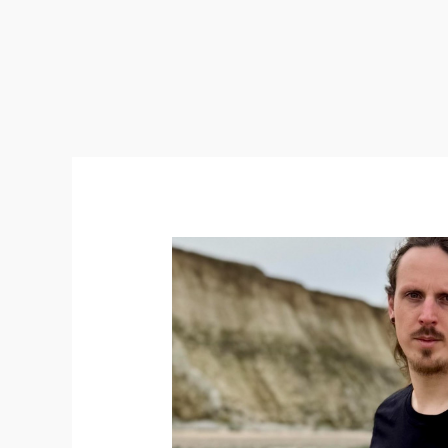
Laucean
lance
l’EP
« Jusqu’à
ton
dernier
souffle »
: