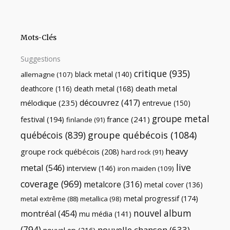
Mots-Clés
Suggestions
critique
(935)
black metal
(140)
allemagne
(107)
death metal
death metal
(168)
deathcore
(116)
découvrez
(417)
mélodique
(235)
entrevue
(150)
groupe metal
festival
(194)
france
(241)
finlande
(91)
québécois
(839)
groupe québécois
(1084)
heavy
groupe rock québécois
(208)
hard rock
(91)
live
metal
(546)
interview
(146)
iron maiden
(109)
coverage
(969)
metalcore
(316)
metal cover
(136)
metal progressif
(174)
metal extrême
(88)
metallica
(98)
nouvel album
montréal
(454)
mu média
(141)
(794)
nouvelle chanson
(633)