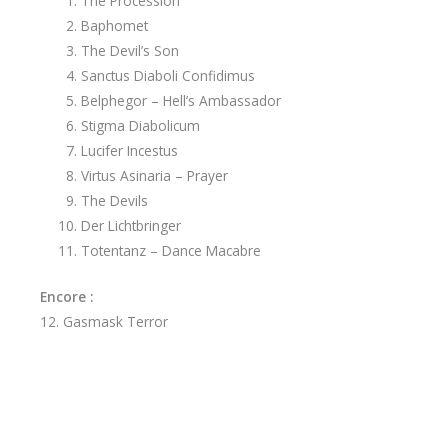
The Procession
Baphomet
The Devil’s Son
Sanctus Diaboli Confidimus
Belphegor – Hell’s Ambassador
Stigma Diabolicum
Lucifer Incestus
Virtus Asinaria – Prayer
The Devils
Der Lichtbringer
Totentanz – Dance Macabre
Encore :
12. Gasmask Terror