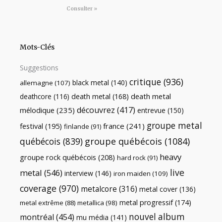
Consulter »
Mots-Clés
Suggestions
critique
(936)
black metal
(140)
allemagne
(107)
death metal
death metal
(168)
deathcore
(116)
découvrez
(417)
mélodique
(235)
entrevue
(150)
groupe metal
festival
(195)
france
(241)
finlande
(91)
québécois
(839)
groupe québécois
(1084)
heavy
groupe rock québécois
(208)
hard rock
(91)
live
metal
(546)
interview
(146)
iron maiden
(109)
coverage
(970)
metalcore
(316)
metal cover
(136)
metal progressif
(174)
metal extrême
(88)
metallica
(98)
nouvel album
montréal
(454)
mu média
(141)