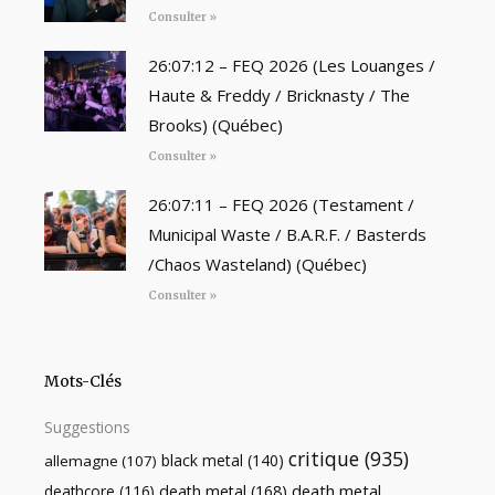
Consulter »
26:07:12 – FEQ 2026 (Les Louanges /
Haute & Freddy / Bricknasty / The
Brooks) (Québec)
Consulter »
26:07:11 – FEQ 2026 (Testament /
Municipal Waste / B.A.R.F. / Basterds
/Chaos Wasteland) (Québec)
Consulter »
Mots-Clés
Suggestions
critique
(935)
black metal
(140)
allemagne
(107)
death metal
death metal
(168)
deathcore
(116)