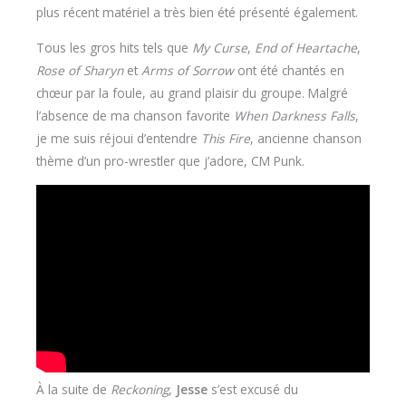
plus récent matériel a très bien été présenté également.
Tous les gros hits tels que
My Curse
,
End of Heartache
,
Rose of Sharyn
et
Arms of Sorrow
ont été chantés en
chœur par la foule, au grand plaisir du groupe. Malgré
l’absence de ma chanson favorite
When Darkness Falls
,
je me suis réjoui d’entendre
This Fire
, ancienne chanson
thème d’un pro-wrestler que j’adore, CM Punk.
À la suite de
Reckoning
,
Jesse
s’est excusé du