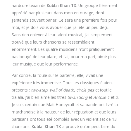
hardcore texan de
Kublai Khan
TX
. Un groupe fièrement
apprécié par plusieurs dans mon entourage, dont
j’entends souvent parler. Ce sera une première fois pour
moi, et je dois vous avouer que j’ai été un peu déçu.
Sans rien enlever à leur talent musical, j’ai simplement
trouvé que leurs chansons se ressemblaient
énormément. Les quatre musiciens n’ont pratiquement
pas bougé de leur place, et j’ai, pour ma part, aimé plus
leur musique que leur performance.
Par contre, la foule sur le parterre, elle, vivait une
expérience très immersive. Tous les classiques étaient
présents :
two-step
,
wall of death
,
circle pits
et tout le
tralala. J’ai bien aimé les titres
Swan Song
et
Antpile 1
et
2
.
Je suis certain que Matt Honeycutt et sa bande ont livré la
marchandise à la hauteur de leur réputation et que leurs
partisans ont tous été comblés avec un violent set de 13
chansons.
Kublai Khan TX
a prouvé qu’on peut faire du