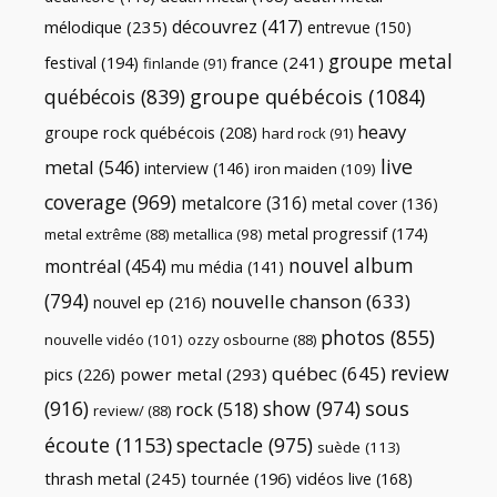
découvrez
(417)
mélodique
(235)
entrevue
(150)
groupe metal
festival
(194)
france
(241)
finlande
(91)
québécois
(839)
groupe québécois
(1084)
heavy
groupe rock québécois
(208)
hard rock
(91)
live
metal
(546)
interview
(146)
iron maiden
(109)
coverage
(969)
metalcore
(316)
metal cover
(136)
metal progressif
(174)
metal extrême
(88)
metallica
(98)
nouvel album
montréal
(454)
mu média
(141)
(794)
nouvelle chanson
(633)
nouvel ep
(216)
photos
(855)
nouvelle vidéo
(101)
ozzy osbourne
(88)
review
québec
(645)
pics
(226)
power metal
(293)
(916)
show
(974)
sous
rock
(518)
review/
(88)
écoute
(1153)
spectacle
(975)
suède
(113)
thrash metal
(245)
tournée
(196)
vidéos live
(168)