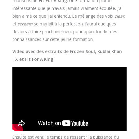
chansons de
Fit For A King
. Une formation plutôt
intéressante que je n’avais jamais vraiment écoutée. J’ai
bien aimé ce que j’ai entendu. Le mélange des voix
clean
et
scream
se mariait à la perfection. J’aurai quelques
devoirs à faire prochainement pour approfondir mes
connaissances sur cette jeune formation.
Vidéo avec des extraits de Frozen Soul, Kublai Khan
TX et Fit For A King:
Ensuite est venu le temps de ressentir la puissance du