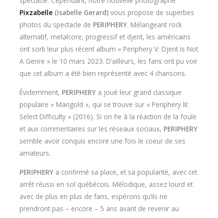
spectacle. Cependant, notre nouvelle photographe
Pixzabelle
(Isabelle Gerard)
vous propose de superbes
photos du spectacle de
PERIPHERY
. Mélangeant rock
alternatif, metalcore, progressif et djent, les américains
ont sorti leur plus récent album « Periphery V: Djent Is Not
A Genre » le 10 mars 2023. D’ailleurs, les fans ont pu voir
que cet album a été bien représenté avec 4 chansons.
Évidemment,
PERIPHERY
a joué leur grand classique
populaire « Marigold », qui se trouve sur « Periphery III:
Select Difficulty » (2016). Si on fie à la réaction de la foule
et aux commentaires sur les réseaux sociaux,
PERIPHERY
semble avoir conquis encore une fois le coeur de ses
amateurs.
PERIPHERY
a confirmé sa place, et sa popularité, avec cet
arrêt réussi en sol québécois. Mélodique, assez lourd et
avec de plus en plus de fans, espérons qu’ils ne
prendront pas – encore – 5 ans avant de revenir au