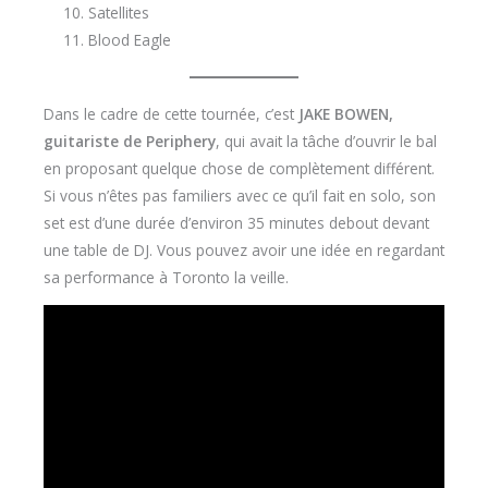
Satellites
Blood Eagle
Dans le cadre de cette tournée, c’est
JAKE BOWEN,
guitariste de Periphery
, qui avait la tâche d’ouvrir le bal
en proposant quelque chose de complètement différent.
Si vous n’êtes pas familiers avec ce qu’il fait en solo, son
set est d’une durée d’environ 35 minutes debout devant
une table de DJ. Vous pouvez avoir une idée en regardant
sa performance à Toronto la veille.