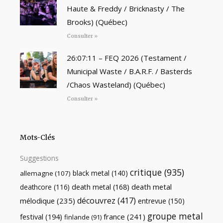
Haute & Freddy / Bricknasty / The
Brooks) (Québec)
Consulter »
26:07:11 – FEQ 2026 (Testament /
Municipal Waste / B.A.R.F. / Basterds
/Chaos Wasteland) (Québec)
Consulter »
Mots-Clés
Suggestions
critique
(935)
black metal
(140)
allemagne
(107)
death metal
death metal
(168)
deathcore
(116)
découvrez
(417)
mélodique
(235)
entrevue
(150)
groupe metal
festival
(194)
france
(241)
finlande
(91)