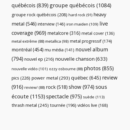
québécois
(839)
groupe québécois
(1084)
heavy
groupe rock québécois
(208)
hard rock
(91)
live
metal
(546)
interview
(146)
iron maiden
(109)
coverage
(969)
metalcore
(316)
metal cover
(136)
metal progressif
(174)
metal extrême
(88)
metallica
(98)
nouvel album
montréal
(454)
mu média
(141)
(794)
nouvelle chanson
(633)
nouvel ep
(216)
photos
(855)
nouvelle vidéo
(101)
ozzy osbourne
(88)
review
québec
(645)
pics
(226)
power metal
(293)
(916)
show
(974)
sous
rock
(518)
review/
(88)
écoute
(1153)
spectacle
(975)
suède
(113)
thrash metal
(245)
tournée
(196)
vidéos live
(168)