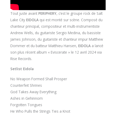
Tout juste avant
PERIPHERY
, c’est le groupe rock de Salt
Lake City
EIDOLA
qui est monté sur scène. Composé du
chanteur principal, compositeur et multi-instrumentiste
Andrew Wells, du guitariste Sergio Medina, du bassiste
James Johnson, du guitariste et chanteur impur Matthew
Dommer et du batteur Matthieu Hansen,
EIDOLA
a lancé
son plus récent album « Eviscerate » le 12 avril 2024 via
Rise Records.
Setlist Eidola
No Weapon Formed Shall Prosper
Counterfeit Shrines
God Takes Away Everything
Ashes in Gehinnom
Forgotten Tongues
He Who Pulls the Strings Ties a Knot